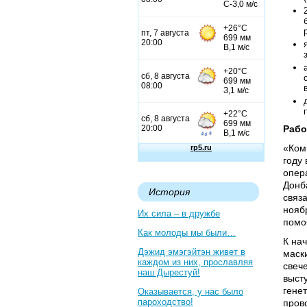
Рабо
«Ком
году
опер
Донб
История
связа
нояб
Их сила – в дружбе
помо
Как молоды мы были…
К нач
Дэжид эмэгэйтэн живет в
маск
каждом из них, прославляя
свеч
наш Дырестуй!
выст
гене
Оказывается, у нас было
пароходство!
пров