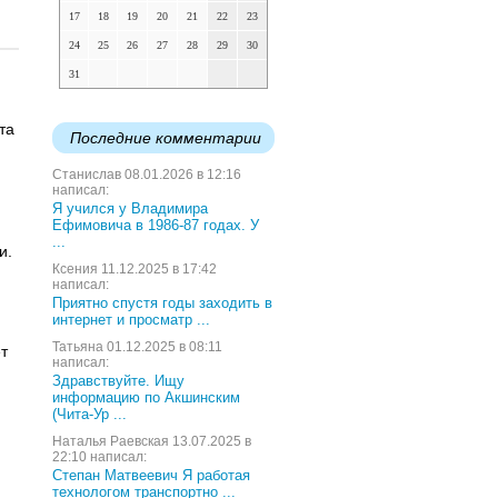
17
18
19
20
21
22
23
24
25
26
27
28
29
30
31
та
Последние комментарии
Станислав 08.01.2026 в 12:16
написал:
Я учился у Владимира
Ефимовича в 1986-87 годах. У
...
и.
Ксения 11.12.2025 в 17:42
написал:
Приятно спустя годы заходить в
интернет и просматр ...
Татьяна 01.12.2025 в 08:11
т
написал:
Здравствуйте. Ищу
информацию по Акшинским
(Чита-Ур ...
Наталья Раевская 13.07.2025 в
22:10 написал:
Степан Матвеевич Я работая
технологом транспортно ...