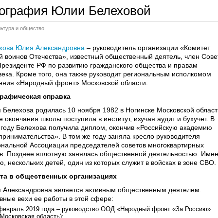
ография Юлии Белеховой
льтура и общество
хова Юлия Александровна
– руководитель организации «Комитет
й воинов Отечества», известный общественный деятель, член Сове
Президенте РФ по развитию гражданского общества и правам
века. Кроме того, она также руководит региональным исполкомом
ения «Народный фронт» Московской области.
рафическая справка
 Белехова родилась 10 ноября 1982 в Ногинске Московской област
 окончания школы поступила в институт, изучая аудит и бухучет. В
 году Белехова получила диплом, окончив «Российскую академию
принимательства». В том же году заняла кресло руководителя
ональной Ассоциации председателей советов многоквартирных
в. Позднее вплотную занялась общественной деятельностью. Имее
, нескольких детей, один из которых служит в войсках в зоне СВО.
та в общественных организациях
 Александровна является активным общественным деятелем.
вные вехи ее работы в этой сфере:
февраль 2019 года – руководство ООД «Народный фронт «За Россию»
(Московская область);