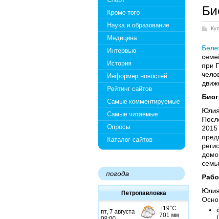
Би
Кроме того
Наука и образование
Ку
Медицина
Беле
Интервью
семе
История
при 
чело
Информер новостей
движ
Рейтинг сайтов
Биог
Самые комментируемые
Юлия
Самые читаемые
После
Опросы
2015
пред
Каталог сайтов
реги
домо
семью
погода
Рабо
Юлия
Петропавловка
Осно