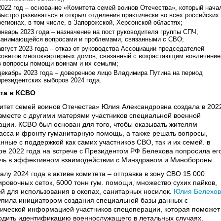
2022 год – основание «Комитета семей воинов Отечества», который нача
быстро развиваться и открыл отделения практически во всех российских
регионах, в том числе, в Запорожской, Херсонской областях;
январь 2023 года – назначение на пост руководителя группы СПЧ,
занимающейся вопросами и проблемами, связанными с СВО;
август 2023 года – отказ от руководства Ассоциации председателей
советов многоквартирных домов, связанный с возрастающим вовлечени
в вопросы помощи воинам и их семьям;
декабрь 2023 года – доверенное лицо Владимира Путина на период
президентских выборов 2024 года.
та в КСВО
итет семей воинов Отечества» Юлия Александровна создала в 202
 вместе с другими матерями участников специальной военной
ации. КСВО был основан для того, чтобы оказывать жителям
асса и фронту гуманитарную помощь, а также решать вопросы,
нные с поддержкой как самих участников СВО, так и их семей. в
ре 2022 года на встрече с Президентом РФ Белехова попросила ег
чь в эффективном взаимодействии с Минздравом и Минобороны.
алу 2024 года в активе комитета – отправка в зону СВО 15 000
ировочных сеток, 6000 тонн гум. помощи, множество сухих пайков,
ей для использования в окопах, санитарных носилок.
Юлия Белехов
упила инициатором создания специальной базы данных с
тической информацией участников спецоперации, которая поможет
одить идентификацию военнослужащего в летальных случаях.