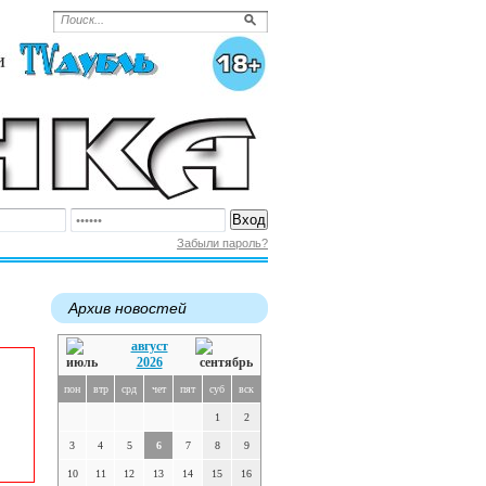
Забыли пароль?
Архив новостей
август
2026
пон
втр
срд
чет
пят
суб
вск
1
2
3
4
5
6
7
8
9
10
11
12
13
14
15
16