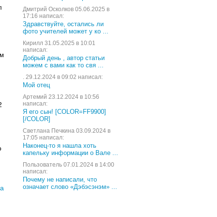
л
Дмитрий Осколков 05.06.2025 в
17:16 написал:
Здравствуйте, остались ли
фото учителей может у ко ...
Кирилл 31.05.2025 в 10:01
написал:
ем
Добрый день , автор статьи
можем с вами как то свя ...
. 29.12.2024 в 09:02 написал:
Мой отец
Артемий 23.12.2024 в 10:56
написал:
2
Я его сын! [COLOR=FF9900]
[/COLOR]
Светлана Печкина 03.09.2024 в
17:05 написал:
Наконец-то я нашла хоть
о
капельку информации о Вале ...
Пользователь 07.01.2024 в 14:00
написал:
Почему не написали, что
означает слово «Дэбэсэнэм» ...
а