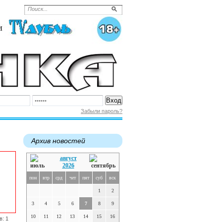
Забыли пароль?
Архив новостей
август
2026
пон
втр
срд
чет
пят
суб
вск
1
2
3
4
5
6
7
8
9
10
11
12
13
14
15
16
в: 1