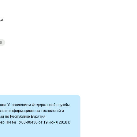
,а
50
вана Управлением Федеральной службы
связи, информационных технологий и
ий по Республике Бурятия
ер ПИ № ТУ03-00430 от 19 июня 2018 г.