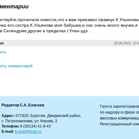
ментарии
вствуйте,прочитала новости,что к вам приезжал правнук К.Ульянова
чка его,сестра К.Ульянова моя бабушка,и нас очень много внучек,я
в Селендуме,другие в пределах г.Улан-удэ.
ия
25.09.2023, 12:
ить
ить комментарий
Редактор С.А. Елисеев
Газета зарегистриро
по надзору в сфере 
Адрес:
671920, Бурятия, Джидинский район,
массовых коммуникац
с. Петропавловка, ул. Кирова, 3
Регистрационный ном
Телефон:
8 (30134) 41-8-43
E-mail:
tv-dubl@mail.ru