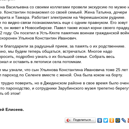
на Васильевна со своими коллегами провели экскурсию по музею 
е. Константин познакомил со своей семьей. Жена Татьяна, дочери
арита и Тамара. Работает электриком на Черемшанском руднике.
е по видео-связи познакомились еще с одним правнуком. Его зовут
л, он живет в Новосибирске. Павел также искал корни своего праде
22 году. Он посетил в Усть-Кяхте памятник воинам гражданской вой
похоронен Ульянов Константин Иванович.
сти благодарили за радушный прием, за память о их родственнике.
чно, мы будем теперь общаться, встречаться. Многое надо
просить, подробно узнать о их большой семье. Собрать весь
риал и оставить в летописи села потомкам.
е мы узнали, что сын Ульянова Константина Ивановича тоже 25 лет
л пароход по Селенге вместе с женой. Она была коком на борту.
о трудно поверить, но в Джидинском районе в свое время было очен
ито пароходство, и сотрудники Зарубинского музея трепетно берегу
ть об этом!
ей Елисеев.
Поделиться…