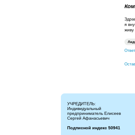
Ком
Здра
я вну
живу 
Лид
Ответ
Остав
УЧРЕДИТЕЛЬ:
Индивидуальный
предприниматель Елисеев
Сергей Афанасьевич
Подписной индекс 50941