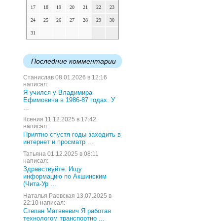
17
18
19
20
21
22
23
24
25
26
27
28
29
30
31
Последние комментарии
Станислав 08.01.2026 в 12:16
написал:
Я учился у Владимира
Ефимовича в 1986-87 годах. У
...
Ксения 11.12.2025 в 17:42
написал:
Приятно спустя годы заходить в
интернет и просматр ...
Татьяна 01.12.2025 в 08:11
написал:
Здравствуйте. Ищу
информацию по Акшинским
(Чита-Ур ...
Наталья Раевская 13.07.2025 в
22:10 написал:
Степан Матвеевич Я работая
технологом транспортно ...