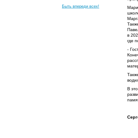
Быть впереди всех!
Мари
школ
Марг
Такж
Паве
в 20
где 
- Го
Коне
расс
мате
Такж
води
В эт
разв
памя
Серг