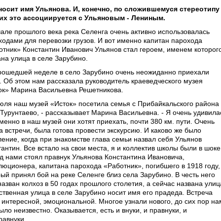
носит имя Ульянова. И, конечно, по сложившемуся стереотипу
их это ассоциируется с Ульяновым - Лениным.
чале прошлого века река Селенга очень активно использовалась
ходами для перевозки грузов. И вот именно капитан парохода
отник» Константин Иванович Ульянов стал героем, именем которог
ана улица в селе Зарубино.
рошедшей неделе в село Зарубино очень неожиданно приехали
и. Об этом нам рассказала руководитель краеведческого музея
ок» Марина Васильевна Решетникова.
июля наш музей «Исток» посетила семья с Прибайкальского района
 Турунтаево, - рассказывает Марина Васильевна. - Я очень удивила
менно в наш музей они хотят приехать, почти 380 км. пути. Очень
а встречи, была готова провести экскурсию. И каково же было
ление, когда при знакомстве глава семьи назвал себя Ульянов
антин. Все встало на свои места, я и коллектив школы были в шоке
д нами стоял правнук Ульянова Константина Ивановича,
люционера, капитана парохода «Работник», погибшего в 1918 году,
рый принял бой на реке Селенге близ села Зарубино. В честь него
азван колхоз в 50 годах прошлого столетия, а сейчас названа улиц
ственная улица в селе Зарубино носит имя его прадеда. Встреча
 интересной, эмоциональной. Многое узнали нового, до сих пор на
ыло неизвестно. Оказывается, есть и внуки, и правнуки, и
равнуки.