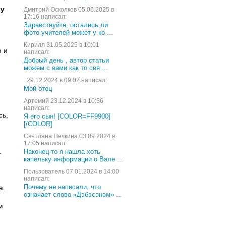
 у
Дмитрий Осколков 05.06.2025 в
17:16 написал:
Здравствуйте, остались ли
фото учителей может у ко ...
Кирилл 31.05.2025 в 10:01
о и
написал:
Добрый день , автор статьи
можем с вами как то свя ...
. 29.12.2024 в 09:02 написал:
Мой отец
Артемий 23.12.2024 в 10:56
написал:
сь,
Я его сын! [COLOR=FF9900]
[/COLOR]
Светлана Печкина 03.09.2024 в
17:05 написал:
.
Наконец-то я нашла хоть
капельку информации о Вале ...
Пользователь 07.01.2024 в 14:00
написал:
Почему не написали, что
а.
означает слово «Дэбэсэнэм» ...
м