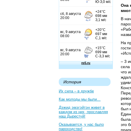
Она 
мног
В на
паро
«Раб
назв
На п
гост
«Ист
– 3 
села
что и
ждал
История
удив
Конст
Их сила – в дружбе
Пере
рево
Как молоды мы были…
кото
Дэжид эмэгэйтэн живет в
был н
каждом из них, прославляя
Един
наш Дырестуй!
была
Оказывается, у нас было
это б
пароходство!
прап