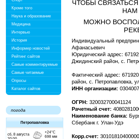
ЧТОБЫ СВЯЗАТЬСЯ 
Кроме того
НАМ 
Наука и образование
МОЖНО ВОСПО
Медицина
РЕК
Интервью
Индивидуальный предприн
История
Афанасьевич
Информер новостей
Юридический адрес: 67192
Рейтинг сайтов
Джидинский район, с. Петро
Самые комментируемые
Самые читаемые
Фактический адрес: 67192
Опросы
район, с. Петропавловка, ул
ИНН организации:
0304007
Каталог сайтов
ОГРН:
320032700041124
Рачетный счет:
408028100
погода
Наименование банка:
Буря
Сбербанк г. Улан-Удэ
Петропавловка
Корр.счет:
30101810400000