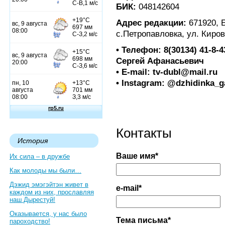
БИК:
048142604
Адрес редакции:
671920, 
с.Петропавловка, ул. Киров
• Телефон: 8(30134) 41-8-
Сергей Афанасьевич
• E-mail: tv-dubl@mail.ru
• Instagram: @dzhidinka_g
Контакты
История
Ваше имя*
Их сила – в дружбе
Как молоды мы были…
Дэжид эмэгэйтэн живет в
e-mail*
каждом из них, прославляя
наш Дырестуй!
Оказывается, у нас было
Тема письма*
пароходство!