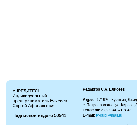
Редактор С.А. Елисеев
УЧРЕДИТЕЛЬ:
Индивидуальный
Адрес:
671920, Бурятия, Джид
предприниматель Елисеев
с. Петропавловка, ул. Кирова, 
Сергей Афанасьевич
Телефон:
8 (30134) 41-8-43
Подписной индекс 50941
E-mail:
tv-dubl@mail.ru
Копирование и цитирование материалов разрешено только с работающей гипер
Администрация сайта не несет ответственности за содержание комментариев.
Администрация может не разделять мнение автора и не несет ответственности