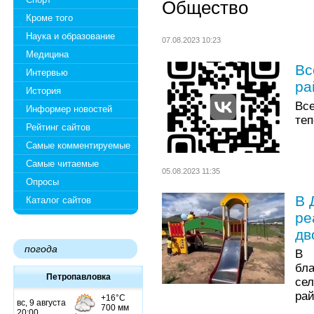
Общество
Кроме того
Наука и образование
07.08.2023 10:23
Медицина
Вс
Интервью
ра
История
Вс
Информер новостей
теп
Рейтинг сайтов
Самые комментируемые
Самые читаемые
05.08.2023 11:35
Опросы
В 
Каталог сайтов
ре
дв
погода
В 
бл
Петропавловка
се
рай