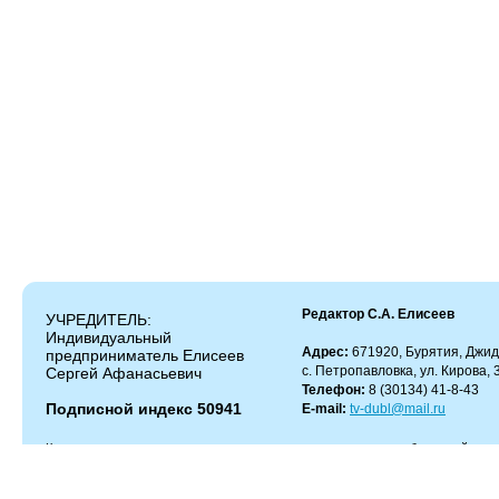
Редактор С.А. Елисеев
УЧРЕДИТЕЛЬ:
Индивидуальный
Адрес:
671920, Бурятия, Джид
предприниматель Елисеев
с. Петропавловка, ул. Кирова, 
Сергей Афанасьевич
Телефон:
8 (30134) 41-8-43
Подписной индекс 50941
E-mail:
tv-dubl@mail.ru
Копирование и цитирование материалов разрешено только с работающей гипер
Администрация сайта не несет ответственности за содержание комментариев.
Администрация может не разделять мнение автора и не несет ответственности
информации и телефонов, опубликованных в рекламных объявлениях.