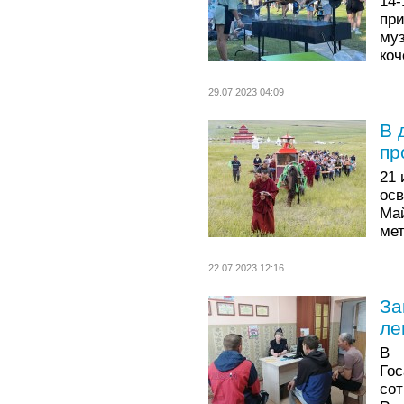
14
пр
му
коч
29.07.2023 04:09
В 
пр
21
ос
Ма
мет
22.07.2023 12:16
За
ле
В 
Го
со