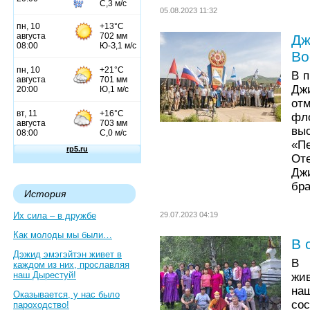
05.08.2023 11:32
Дж
Во
В п
Дж
от
фл
вы
«П
От
Дж
бра
История
Их сила – в дружбе
29.07.2023 04:19
Как молоды мы были…
В 
Дэжид эмэгэйтэн живет в
В 
каждом из них, прославляя
наш Дырестуй!
жив
на
Оказывается, у нас было
с
пароходство!