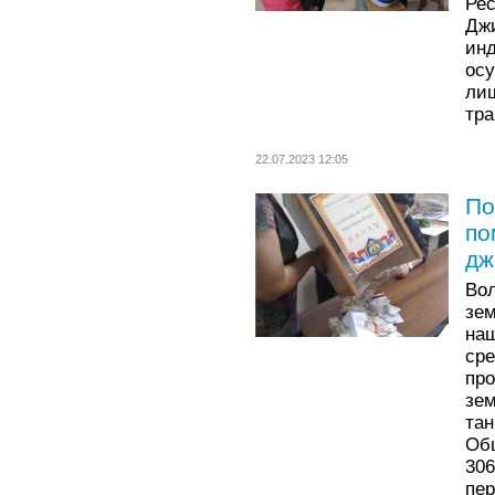
Ре
Дж
ин
ос
ли
тра
22.07.2023 12:05
По
по
дж
Во
зе
наш
ср
пр
зе
та
Об
30
пе