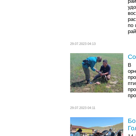
ра
уд
во
ра
по
рай
29.07.2023 04:13
Со
В 
ор
пр
пт
пр
про
29.07.2023 04:11
Бо
Го