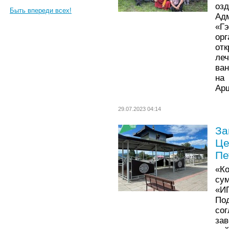
оз
Быть впереди всех!
Ад
«Гэ
ор
отк
ле
ван
на
Ар
29.07.2023 04:14
За
Це
Пе
«К
сум
«И
По
со
за