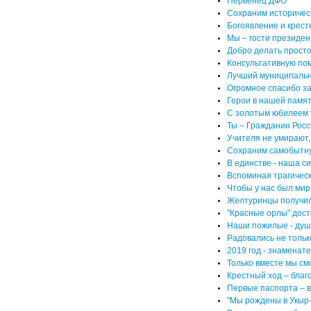
Первенец ДФО
Сохраним историчес
Богоявление и крест
Мы – гости президен
Добро делать просто
Консультативную по
Лучший муниципаль
Огромное спасибо з
Герои в нашей памят
С золотым юбилеем т
Ты – Гражданин Росс
Учителя не умирают,
Сохраним самобытную
В единстве - наша си
Вспоминая трагичес
Чтобы у нас был ми
Желтуринцы получил
"Красные орлы" дос
Наши пожилые - душ
Радовались не тольк
2019 год - знаменат
Только вместе мы см
Крестный ход – благ
Первые паспорта – в
"Мы рождены в Укыр