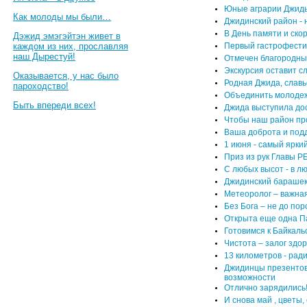
Юные аграрии Джиды
Как молоды мы были…
Джидинский район - 
В День памяти и скор
Дэжид эмэгэйтэн живет в
каждом из них, прославляя
Первый гастрофестив
наш Дырестуй!
Отмечен благородны
Экскурсия оставит с
Оказывается, у нас было
Родная Джида, славь
пароходство!
Объединить молодеж
Быть впереди всех!
Джида выступила до
Чтобы наш район пр
Ваша доброта и под
1 июня - самый яркий
Приз из рук Главы Р
С любых высот - в л
Джидинский барашек
Метеоролог – важна
Без Бога – не до пор
Открыта еще одна П
Готовимся к Байкал
Чистота – залог здо
13 километров - рад
Джидинцы презентов
возможности
Отлично зарядились
И снова май , цветы,