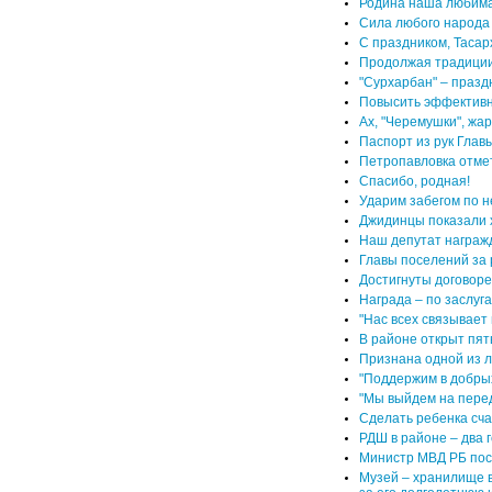
Родина наша любима
Сила любого народа 
С праздником, Тасар
Продолжая традици
"Сурхарбан" – празд
Повысить эффективно
Ах, "Черемушки", жар
Паспорт из рук Главы
Петропавловка отме
Спасибо, родная!
Ударим забегом по н
Джидинцы показали 
Наш депутат награж
Главы поселений за
Достигнуты договоре
Награда – по заслуг
"Нас всех связывает
В районе открыт пя
Признана одной из 
"Поддержим в добры
"Мы выйдем на пере
Сделать ребенка с
РДШ в районе – два г
Министр МВД РБ пос
Музей – хранилище в
за его долголетнюю