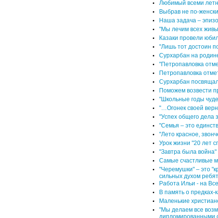
Любимый всеми летн
Выбрав не по-женск
Наша задача – эпизо
"Мы лечим всех живых
Казаки провели юби
"Лишь тот достоин п
Сурхарбан на родин
"Петропавловка отме
Петропавловка отме
Сурхарбан посвящал
Поможем возвести п
"Школьные годы чуде
"…Огонек своей верн
"Успех общего дела з
"Семья – это единст
"Лето красное, звонч
Урок жизни "20 лет с
"Завтра была война"
Самые счастливые м
"Черемушки" – это "
сильных духом ребя
Работа Ильи - на Вс
В память о предках-
Маленькие христиан
"Мы делаем все воз
дипломированными 