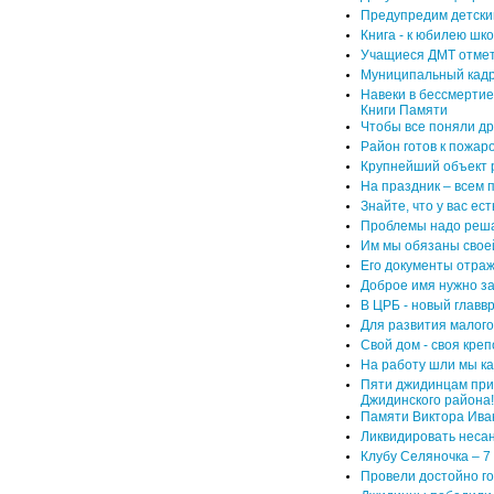
Предупредим детски
Книга - к юбилею шк
Учащиеся ДМТ отмет
Муниципальный кадр
Навеки в бессмертие
Книги Памяти
Чтобы все поняли дру
Район готов к пожар
Крупнейший объект р
На праздник – всем 
Знайте, что у вас ес
Проблемы надо реш
Им мы обязаны свое
Его документы отра
Доброе имя нужно з
В ЦРБ - новый главв
Для развития малого
Свой дом - своя креп
На работу шли мы ка
Пяти джидинцам при
Джидинского района!
Памяти Виктора Ива
Ликвидировать неса
Клубу Селяночка – 7 
Провели достойно г