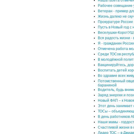
Наша газета отмечен
Рабочее совещание 
Ветеран - пример дл
Жизнь далеко не скуч
Прокуратуре России 
Пусть в Новый год c 
Веселушки-КоротУШ
Вся радость жизни - 
Я - гражданин России
Отмечена работа мо
Среди ТОСов респуб
В молодёжной полит
Вакцинируйтесь, дор
Воспитать детей хор
Во здравие всех жив
Потомственный овце
бараниной
Водитель, будь вним
Заряд энергии и пози
Новый ФАП – к Новом
Этот день занимает
ТОСы – объединяюща
В день работников 
Наши мамы - гордос
Счастливой жизни в 
Лидер ТОС – в Джиде