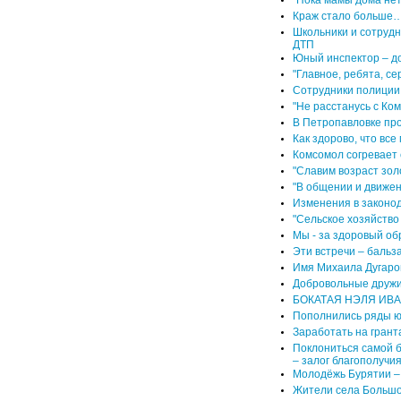
"Пока мамы дома нет
Краж стало больше
Школьники и сотруд
ДТП
Юный инспектор – д
"Главное, ребята, се
Сотрудники полиции
"Не расстанусь с Ко
В Петропавловке пр
Как здорово, что все
Комсомол согревает 
"Славим возраст зо
"В общении и движен
Изменения в законод
"Сельское хозяйств
Мы - за здоровый об
Эти встречи – бальз
Имя Михаила Дугаров
Добровольные дружи
БОКАТАЯ НЭЛЯ ИВ
Пополнились ряды ю
Заработать на грант
Поклониться самой б
– залог благополучия
Молодёжь Бурятии – 
Жители села Большо