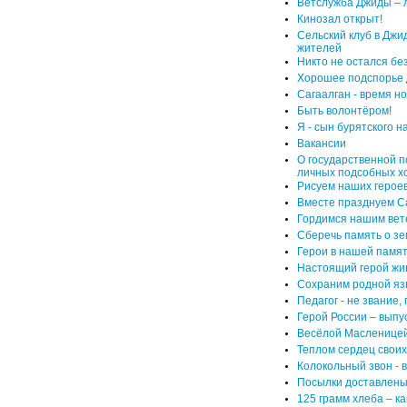
Ветслужба Джиды – л
Кинозал открыт!
Сельский клуб в Джи
жителей
Никто не остался бе
Хорошее подспорье 
Сагаалган - время но
Быть волонтёром!
Я - сын бурятского н
Вакансии
О государственной п
личных подсобных хо
Рисуем наших герое
Вместе празднуем С
Гордимся нашим вет
Сберечь память о зе
Герои в нашей памят
Настоящий герой жи
Сохраним родной яз
Педагог - не звание,
Герой России – вып
Весёлой Масленицей
Теплом сердец своих
Колокольный звон - 
Посылки доставлены
125 грамм хлеба – к