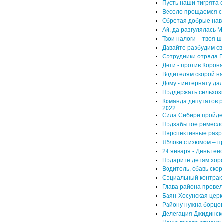
Пусть наши тигрята
Весело прощаемся с
Обретая добрые на
Ай, да разгулялась 
Твои налоги – твоя ш
Давайте разбудим св
Сотрудники отряда 
Дети - против Корон
Водителям скорой н
Дому - интернату да
Поддержать сельхозп
Команда депутатов р
2022
Сила Сибири пройде
Подзабытое ремесло 
Перспективные разра
Яблоки с изюмом – п
24 января - День ген
Подарите детям хор
Водитель, сбавь скор
Социальный контрак
Глава района прове
Баян-Хосунская церк
Району нужна борцо
Делегация Джидинск