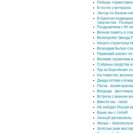
Победы торжественн
В гостях у ветерана
Экотур по Белым оз
В Бурятии подведены
творчества - Полице
Поздравляем с 95-л
Вечная память и сла
Велопробег Звезда 
Начато строительств
Возродим былую сла
Первомай шагает по
Великие труженики ж
Собраны средства н
Тур на Боргойские оз
На повестке: весен
Джида готова к пожа
Пасха - всеми краска
Впереди - фестивал
Встреча с воином-з
Вместе мы - сила!
Не забудет Россия в
Крым, мы с тобой!
Личный автомобиль 
Жилье – благополуч
Золотые руки мастер