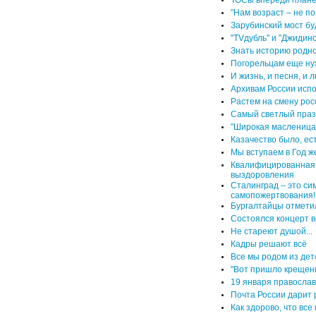
ТОСы впереди план
"Нам возраст – не по
Зарубинский мост бу
"TVдубль" и "Джидин
Знать историю родн
Погорельцам еще н
И жизнь, и песня, и
Архивам России испо
Растем на смену ро
Самый светлый праз
"Широкая масленица
Казачество было, ес
Мы вступаем в Год 
Квалифицированная 
выздоровления
Сталинград – это си
самопожертвования!
Бургалтайцы отмети
Состоялся концерт 
Не стареют душой...
Кадры решают всё
Все мы родом из дет
"Вот пришло крещен
19 января правосла
Почта России дарит 
Как здорово, что вс