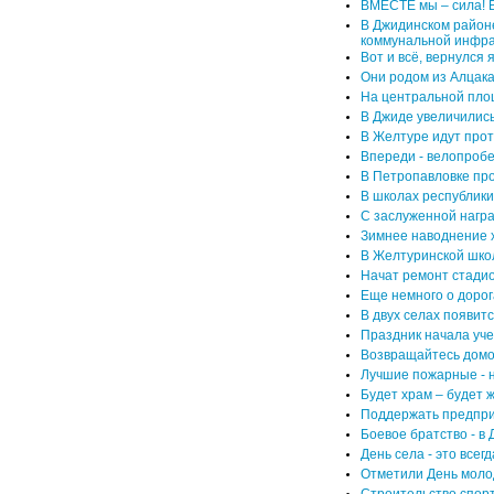
ВМЕСТЕ мы – сила! В
В Джидинском район
коммунальной инфра
Вот и всё, вернулся 
Они родом из Алцак
На центральной пло
В Джиде увеличилис
В Желтуре идут про
Впереди - велопробе
В Петропавловке пр
В школах республики
С заслуженной награ
Зимнее наводнение 
В Желтуринской шко
Начат ремонт стади
Еще немного о дорог
В двух селах появитс
Праздник начала уче
Возвращайтесь домо
Лучшие пожарные - 
Будет храм – будет ж
Поддержать предпри
Боевое братство - в
День села - это всегд
Отметили День мол