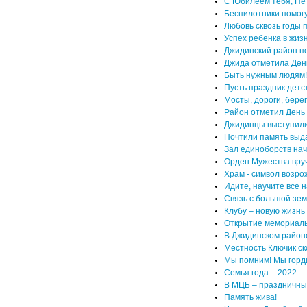
С Юбилеем тебя, Пе
Беспилотники помог
Любовь сквозь годы 
Успех ребенка в жизн
Джидинский район п
Джида отметила Ден
Быть нужным людям!
Пусть праздник детс
Мосты, дороги, берег
Район отметил День
Джидинцы выступили
Почтили память выд
Зал единоборств нач
Орден Мужества вру
Храм - символ возро
Идите, научите все н
Связь с большой зе
Клубу – новую жизнь
Открытие мемориаль
В Джидинском район
Местность Ключик ск
Мы помним! Мы горд
Семья года – 2022
В МЦБ – праздничны
Память жива!