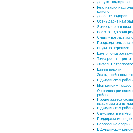
Депутат подарил ав
Реализация национа
районе
Дорог не подарок…
Осень дарит нам рад
Ярких красок и позит
Все это – до боли р
Славим возраст зол
Председатель остал
Внуки по переписке
Центр Точка роста – 
Точка роста – центр
Житель Петропавлов
Цветы памяти
Знать, чтобы помнит
В Джидинском район
Мой район – Гордост
О реализации нацио
районе
Продолжается созда
пожилыми и инвали
В Джидинском район
Самозанятые в Респу
Поддержка молодых
Расселение аварийн
В Джидинском район