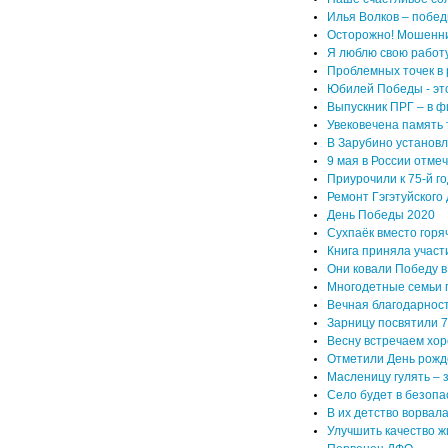
Илья Волков – побед
Осторожно! Мошенни
Я люблю свою работ
Проблемных точек в 
Юбилей Победы - это
Выпускник ПРГ – в ф
Увековечена память
В Зарубино установ
9 мая в России отме
Приурочили к 75-й 
Ремонт Гэгэтуйского
День Победы 2020
Сухпаёк вместо горя
Книга приняла участ
Они ковали Победу в
Многодетные семьи 
Вечная благодарнос
Зарницу посвятили 
Весну встречаем хо
Отметили День рож
Масленицу гулять – 
Село будет в безопа
В их детство ворвал
Улучшить качество 