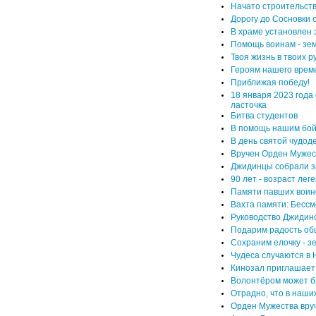
Начато строительств
Дорогу до Сосновки 
В храме установлен 
Помощь воинам - зе
Твоя жизнь в твоих р
Героям нашего време
Приближая победу!
18 января 2023 года
ласточка
Битва студентов
В помощь нашим бой
В день святой чудод
Вручен Орден Мужес
Джидинцы собрали з
90 лет - возраст лег
Памяти павших воин
Вахта памяти: Бесс
Руководство Джидинс
Подарим радость об
Сохраним елочку - з
Чудеса случаются в 
Кинозал приглашает:
Волонтёром может б
Отрадно, что в наши
Орден Мужества вруч