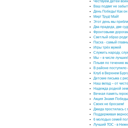
Чествуем Детей вой
Ваш подвиг не забыт
День Победы! Как он 
Мир! Труд! Май!
Этот день мы прибл
Два прадеда, две су
Фронтовыми дорогам
Светлый образ родит
Пасха - самый главн
Игры трёх мужей
Служить народу, слу
Мы – в числе лучших
Плывя по течению жи
В районе поступило 4
Клуб в Верхнем Бург
Детские письма с ри
Наш вклад – от чист
Надежда родной зе
Вечная память герою
Акция Знамя Победы
Своих не бросаем!
Джида простилась с 
Поддерживая вернос
6 молодых семей по
Лучший ТОС - в Ниж