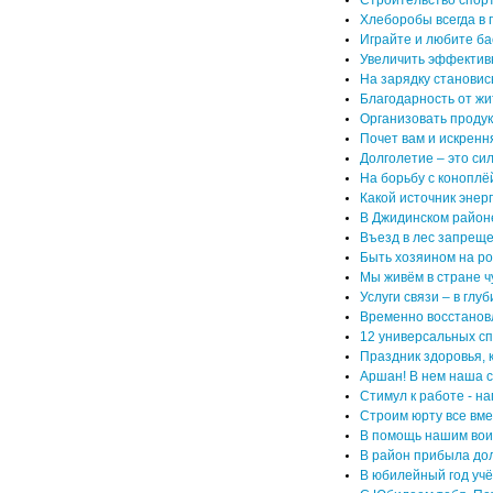
Строительство спорт
Хлеборобы всегда в 
Играйте и любите ба
Увеличить эффекти
На зарядку становис
Благодарность от жи
Организовать продук
Почет вам и искренн
Долголетие – это сил
На борьбу с коноплё
Какой источник энер
В Джидинском районе
Въезд в лес запреще
Быть хозяином на ро
Мы живём в стране ч
Услуги связи – в глуб
Временно восстановл
12 универсальных с
Праздник здоровья, 
Аршан! В нем наша с
Стимул к работе - на
Строим юрту все вме
В помощь нашим во
В район прибыла до
В юбилейный год учё