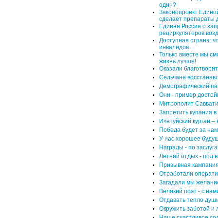
один?
Законопроект Единой
сделает препараты 
Единая Россия о зап
рециркуляторов воз
Доступная страна: ч
инвалидов
Только вместе мы см
жизнь лучше!
Оказали благотворит
Сельчане восстанавл
Демографический па
Они - пример достой
Митрополит Саввати
Запретить купания в
Ичетуйский курган –
Победа будет за нам
У нас хорошее буду
Награды - по заслуг
Летний отдых - под 
Призывная кампания
Отработали операти
Загадали мы желание 
Великий поэт - с нам
Отдавать тепло души
Окружить заботой и 
Наше счастливое сол