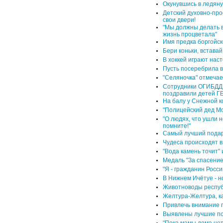
Окунувшись в ледян
Детский духовно-про
свои двери!
"Мы должны делать в
жизнь процветала"
Имя предка боргойск
Бери коньки, вставай
В хоккей играют нас
Пусть посеребрила ви
"Селяночка" отмеча
Сотрудники ОГИБДД 
поздравили детей Г
На балу у Снежной 
"Полицейский дед М
"О людях, что ушли 
помните!"
Самый лучший подар
Чудеса происходят в
"Вода камень точит"
Медаль "За спасени
"Я - гражданин Росси
В Нижнем Ичётуе - н
Животноводы респуб
Желтура-Желтура, ка
Привлечь внимание 
Выявлены лучшие п