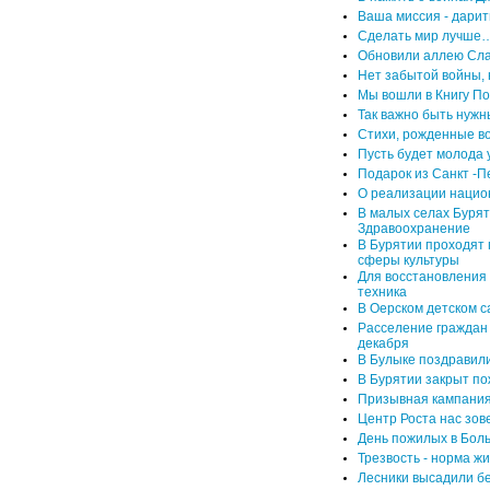
Ваша миссия - дарит
Сделать мир лучше
Обновили аллею Сл
Нет забытой войны, 
Мы вошли в Книгу По
Так важно быть нужн
Стихи, рожденные во
Пусть будет молода 
Подарок из Санкт -П
О реализации нацио
В малых селах Бурят
Здравоохранение
В Бурятии проходят
сферы культуры
Для восстановления 
техника
В Оерском детском 
Расселение граждан
декабря
В Булыке поздравили 
В Бурятии закрыт п
Призывная кампания
Центр Роста нас зовет
День пожилых в Бо
Трезвость - норма ж
Лесники высадили б