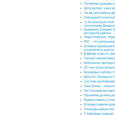
Проблема здоровья 
Дети делают нашу ж
На вас возложена дв
Очередной почетный
11 бычков бурятской
поселениям Джидинс
Какуркина Клавдия 
ветеранов района
Люди пожилые, серд
ТОС – это маленькая
В Нижнеторейском Б
установлены купола
В Джиде открыты дв
Героев помним имен
Мобильная бригада 
58 тонн груза прошл
Борщевые наборы по
Депутат Народного 
Система долговремен
Наш бренд – наша п
На площади высажен
Проблема должна реш
Будем помнить о геро
В православном хра
Площадь райцентра 
С юбилеем, родная!