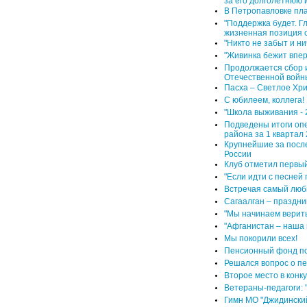
В Петропавловке пл
"Поддержка будет. Г
жизненная позиция 
"Никто не забыт и ни
"Живинка бежит впер
Продолжается сбор 
Отечественной войн
Пасха – Светлое Хр
С юбилеем, коллега!
"Школа выживания - 
Подведены итоги оп
района за 1 квартал 
Крупнейшие за после
России
Клуб отметил первы
"Если идти с песней 
Встречая самый люб
Сагаалган – праздни
"Мы начинаем верить 
"Афганистан – наша 
Мы покорили всех!
Пенсионный фонд под
Решался вопрос о пе
Второе место в конку
Ветераны-педагоги: "
Гимн МО "Джидинский