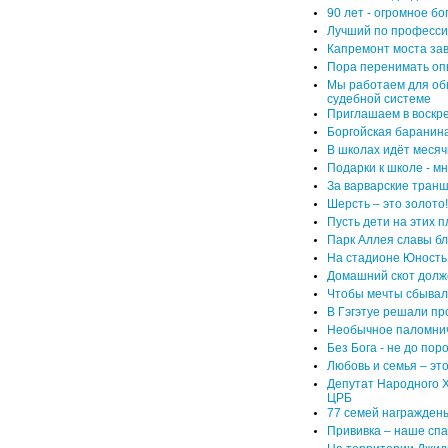
90 лет - огромное бо
Лучший по професс
Капремонт моста за
Пора перенимать оп
Мы работаем для об
судебной системе
Приглашаем в воскр
Боргойская баранин
В школах идёт месяч
Подарки к школе - м
За варварские транше
Шерсть – это золото
Пусть дети на этих 
Парк Аллея славы б
На стадионе Юность
Домашний скот долж
Чтобы мечты сбывали
В Гэгэтуе решали пр
Необычное паломни
Без Бога - не до пор
Любовь и семья – эт
Депутат Народного 
ЦРБ
77 семей награждены
Прививка – наше спа