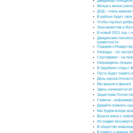
Джидинцы победили 
Фильм о жизни учено
ДНД – очень важная 
В районе будет своя
Чтобы год был добр
Урок мужества в Жел
В новый 2021 год- с
Джидинские пенсион
грамотности
Подарки к Рождеству
Награды – по заслуг
Сертификат - на пр
Награждены лучшие
В Зарубино открыт 
Пусть будет память 
День героев Отечест
Мы вышли в финал!
Здесь начинается ис
Защитники Отечества
Главное - информир
Давайте помнить наш
Мы будем всегда хран
Вышла книга о земля
Их подвиг бессмерте
В обществе инвалид
В память о воинах 