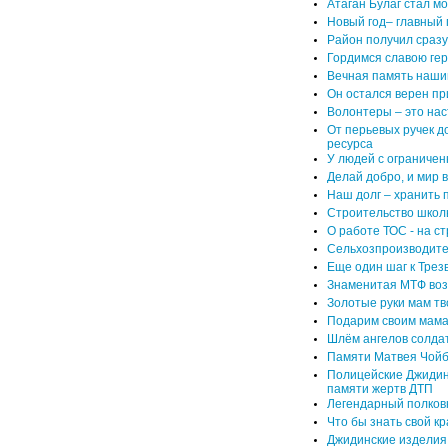
Атаган Булаг стал м
Новый год– главный
Район получил сразу
Гордимся славою ге
Вечная память наши
Он остался верен при
Волонтеры – это на
От перьевых ручек 
ресурса
У людей с ограниче
Делай добро, и мир в
Наш долг – хранить 
Строительство школы
О работе ТОС - на с
Сельхозпроизводител
Еще один шаг к Трез
Знаменитая МТФ воз
Золотые руки мам тв
Подарим своим мама
Шлём ангелов солда
Памяти Матвея Чой
Полицейские Джидин
памяти жертв ДТП
Легендарный полков
Что бы знать свой кр
Джидинские изделия 