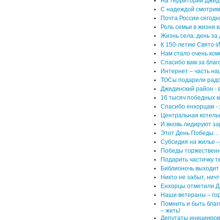
На территории Джид
С надеждой смотрим
Почта России сегодн
Роль семьи в жизни 
Жизнь села: день за
К 150-летию Свято-И
Нам стало очень ко
Спасибо вам за благ
Интернет – часть н
ТОСы подарили радо
Джидинский район - в
16 тысяч победных к
Спасибо енхорцам - 
Центральная котель
И вновь лидируют з
Этот День Победы…
Субсидия на жилье –
Победы торжественн
Подарить частичку 
Библионочь выходит 
Никто не забыт, ничт
Енхорцы отметили 
Наши ветераны – гор
Помнить и быть благ
– жить!
Депутаты иницииров