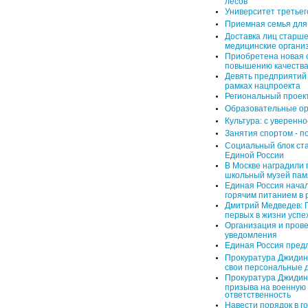
лесов
Университет третьег
Приемная семья для
Доставка лиц старше
медицинские органи
Приобретена новая 
повышению качества
Девять предприятий
рамках нацпроекта
Региональный проек
Образовательные орг
Культура: с уверенно
Занятия спортом - 
Социальный блок ст
Единой России
В Москве наградили 
школьный музей пам
Единая Россия нача
горячим питанием в 
Дмитрий Медведев: П
первых в жизни успе
Организация и пров
уведомления
Единая Россия пред
Прокуратура Джидин
свои персональные
Прокуратура Джидинс
призыва на военную
ответственность
Навести порядок в г