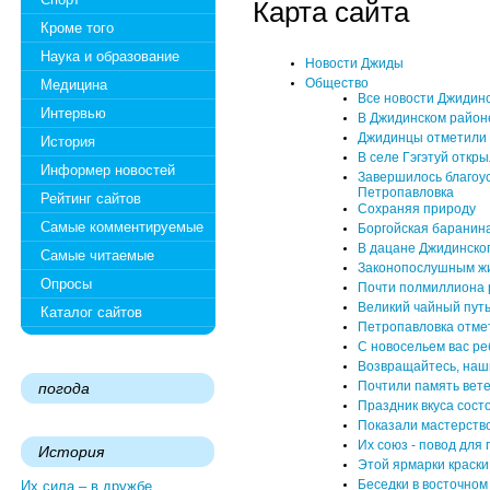
Карта сайта
Кроме того
Наука и образование
Новости Джиды
Общество
Медицина
Все новости Джидинс
Интервью
В Джидинском район
Джидинцы отметили 
История
В селе Гэгэтуй откр
Информер новостей
Завершилось благоу
Петропавловка
Рейтинг сайтов
Сохраняя природу
Самые комментируемые
Боргойская баранина
В дацане Джидинско
Самые читаемые
Законопослушным жив
Опросы
Почти полмиллиона 
Великий чайный путь
Каталог сайтов
Петропавловка отмет
С новосельем вас ре
Возвращайтесь, наши
Почтили память вет
погода
Праздник вкуса сост
Показали мастерств
Их союз - повод для 
История
Этой ярмарки краски
Беседки в восточном
Их сила – в дружбе