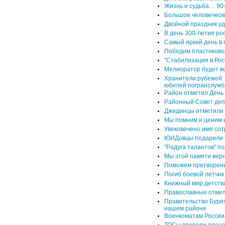
Жизнь и судьба… 90
Большое человеческо
Двойной праздник уд
В день 300-летия ро
Самый яркий день в 
Победим пластиково
"Стабилизация в Рос
Мелиоратор будет во
Хранители рубежей:
юбилей погранслуж
Район отметил День
Районный Совет деп
Джидинцы отметили 
Мы помним и ценим и
Увековечено имя со
ЮИДовцы подарили 
"Радуга талантов" п
Мы этой памяти ве
Поможем претворен
Погиб боевой летчик
Книжный мир детств
Православные отмет
Правительство Бурят
нашем районе
Военкоматам России 