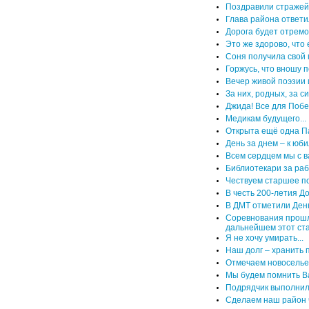
Поздравили стражей
Глава района ответ
Дорога будет отремо
Это же здорово, что 
Соня получила свой
Горжусь, что вношу 
Вечер живой поэзии 
За них, родных, за с
Джида! Все для Побе
Медикам будущего...
Открыта ещё одна П
День за днем – к юб
Всем сердцем мы с в
Библиотекари за ра
Чествуем старшее п
В честь 200-летия Д
В ДМТ отметили Ден
Соревнования прошл
дальнейшем этот ст
Я не хочу умирать...
Наш долг – хранить 
Отмечаем новоселье
Мы будем помнить В
Подрядчик выполнил
Сделаем наш район 