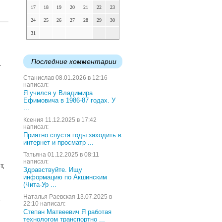
17
18
19
20
21
22
23
24
25
26
27
28
29
30
31
Последние комментарии
т
Станислав 08.01.2026 в 12:16
написал:
Я учился у Владимира
Ефимовича в 1986-87 годах. У
...
Ксения 11.12.2025 в 17:42
написал:
Приятно спустя годы заходить в
интернет и просматр ...
Татьяна 01.12.2025 в 08:11
написал:
т,
Здравствуйте. Ищу
информацию по Акшинским
(Чита-Ур ...
Наталья Раевская 13.07.2025 в
т
22:10 написал:
Степан Матвеевич Я работая
технологом транспортно ...