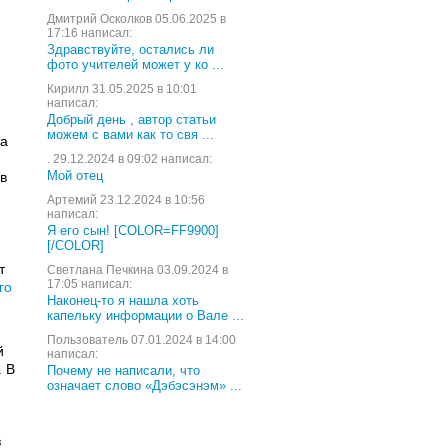
Дмитрий Осколков 05.06.2025 в
17:16 написал:
Здравствуйте, остались ли
фото учителей может у ко ...
.
Кирилл 31.05.2025 в 10:01
написал:
Добрый день , автор статьи
можем с вами как то свя ...
та
. 29.12.2024 в 09:02 написал:
Мой отец
в
Артемий 23.12.2024 в 10:56
написал:
Я его сын! [COLOR=FF9900]
[/COLOR]
т
Светлана Печкина 03.09.2024 в
17:05 написал:
го
Наконец-то я нашла хоть
капельку информации о Вале ...
Пользователь 07.01.2024 в 14:00
й
написал:
. В
Почему не написали, что
означает слово «Дэбэсэнэм» ...
,
з