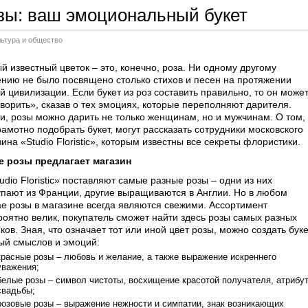
зы: ваш эмоциональный букет
льтура и общество
й известный цветок – это, конечно, роза. Ни одному другому
ению не было посвящено столько стихов и песен на протяжении
й цивилизации. Если букет из роз составить правильно, то он може
оворить», сказав о тех эмоциях, которые переполняют дарителя.
ти, розы можно дарить не только женщинам, но и мужчинам. О том,
рамотно подобрать букет, могут рассказать сотрудники московского
ина «Studio Floristic», которым известны все секреты флористики.
е розы предлагает магазин
udio Floristic» поставляют самые разные розы – одни из них
упают из Франции, другие выращиваются в Англии. Но в любом
ае розы в магазине всегда являются свежими. Ассортимент
роятно велик, покупатель сможет найти здесь розы самых разных
ков. Зная, что означает тот или иной цвет розы, можно создать буке
ый смыслов и эмоций:
красные розы – любовь и желание, а также выражение искреннего
уважения;
белые розы – символ чистоты, восхищение красотой получателя, атрибу
свадьбы;
розовые розы – выражение нежности и симпатии, знак возникающих