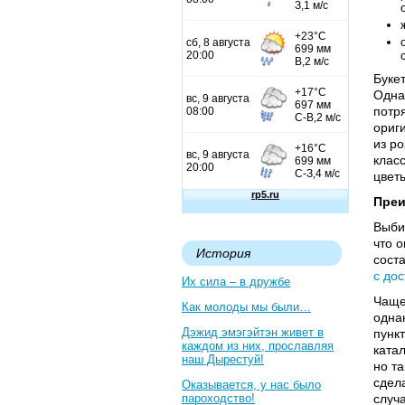
Букет
Одна
потр
ориги
из ро
клас
цветы
Преи
Выби
что 
История
сост
с дос
Их сила – в дружбе
Чаще 
Как молоды мы были…
одна
Дэжид эмэгэйтэн живет в
пунк
каждом из них, прославляя
ката
наш Дырестуй!
но т
сдел
Оказывается, у нас было
пароходство!
случа