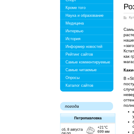
Ро
Кроме того
Наука и образование
Ку
Медицина
Самы
Интервью
раст
История
наше
«заг
Информер новостей
Кста
Рейтинг сайтов
как г
магаз
Самые комментируемые
Самые читаемые
Каки
Опросы
В «St
пост
Каталог сайтов
случ
неве
оттен
полн
погода
Петропавловка