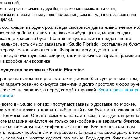
отношений;
желтые розы – символ дружбы, выражение признательности;
оранжевые розы – наилучшие пожелания, символ удачного завершения
сделки.
, состоящий из одних роз, всегда смотрится удивительно элегантно
ко если добавить к ним еще какие-нибудь цветы, можно создать
ясающе красивый букет. Если же покупатель хочет видеть нечто
нальное, есть смысл заказать в «Studio Floristic» составление буке
з сразу нескольких оттенков. Флористы могут сделать как
сическую букетную композицию, так и необычный вариант, размести
 в коробке или корзинке.
мущества покупки в «Studio Floristic»
рая розы в этом интернет-магазине, можно быть уверенным в том,
они гарантированно окажутся свежими и долго простоят. Любой буке
авляется не заранее, а перед самой отправкой.
Купить розы недоро
тавкой
.
всего в «Studio Floristic» поступают заказы о доставке по Москве,
ко магазин может отправить выбранный вами букет и в назначенны
т Подмосковья. Оплата возможна на сайте компании, дистанционно
логе магазина найдутся не только разнообразные варианты букетов
акже мягкие игрушки и эффектные открытки. Все это позволит вам
ать подарок необычным и порадовать близкого человека даже в том
е, если вы не можете сделать это лично. Ведь дарить букеты из ро