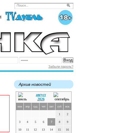
Забыли пароль?
Архив новостей
август
2026
пон
втр
срд
чет
пят
суб
вск
1
2
3
4
5
6
7
8
9
10
11
12
13
14
15
16