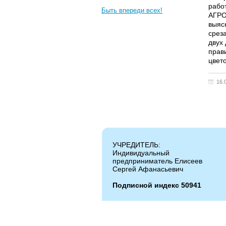
рабо
Быть впереди всех!
АГРО
выясн
срез
двух
прав
цвет
16.
УЧРЕДИТЕЛЬ:
Индивидуальный
предприниматель Елисеев
Сергей Афанасьевич
Подписной индекс 50941
Копирование и цитирование материалов ра
Администрация сайта не несет ответствен
Администрация может не разделять мнение 
информации и телефонов, опубликованных