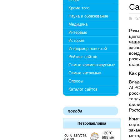
Са
Кроме того
Наука и образование
Ку
Медицина
Розы
Интервью
цвет
История
чаще
зача
Информер новостей
всег
Рейтинг сайтов
разо
стан
Самые комментируемые
Самые читаемые
Как 
Опросы
Влад
АГРО
Каталог сайтов
росс
тепл
фили
Рост
погода
Комп
Петропавловка
сорто
зака
мето