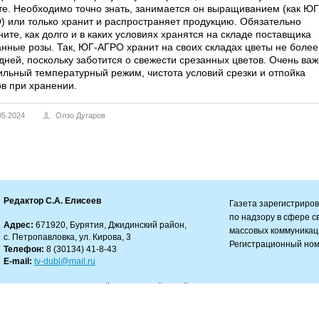
те. Необходимо точно знать, занимается он выращиванием (как ЮГ
) или только хранит и распространяет продукцию. Обязательно
ите, как долго и в каких условиях хранятся на складе поставщика
анные розы. Так, ЮГ-АГРО хранит на своих складах цветы не более
 дней, поскольку заботится о свежести срезанных цветов. Очень ва
ильный температурный режим, чистота условий срезки и отпойка
ов при хранении.
05.2024
Олзо Дугаров
Редактор С.А. Елисеев
Газета зарегистриро
по надзору в сфере 
Адрес:
671920, Бурятия, Джидинский район,
массовых коммуникац
с. Петропавловка, ул. Кирова, 3
Регистрационный ном
Телефон:
8 (30134) 41-8-43
E-mail:
tv-dubl@mail.ru
зрешено только с работающей гиперссылкой на сайт.
ности за содержание комментариев.
автора и не несет ответственности за авторские материалы, а также за достоверност
 в рекламных объявлениях.