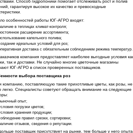
ствами. Способ гидропоники помогает отслеживать рост и полив
ений, гарантируя высокое их качество и превосходные
ктеристики.
сло особенностей работы ЮГ-АГРО входят:
наличие в теплицах климат-контроля;
постоянное расширение ассортимента;
использование капельного полива;
создание идеальных условий для роз;
оперативная доставка с обязательным соблюдением режима температур.
заказчиков компания предоставляет наиболее выгодные условия ка
ки, так и доставки. Не случайно многие цветочные магазины
чают ЮГ-АГРО в список проверенных поставщиков.
енности выбора поставщика роз
и компанию, поставляющую такие прихотливые цветы, как розы, не
то легко. Специалисты советуют обращать внимание на следующие
оры:
рыночный опыт;
условия погрузки цветов;
условия хранения продукции;
соблюдение правил срезки, сортировки;
наличие отзывов, сведения о репутации.
дольше поставщик присутствует на рынке, тем больше у него опыта