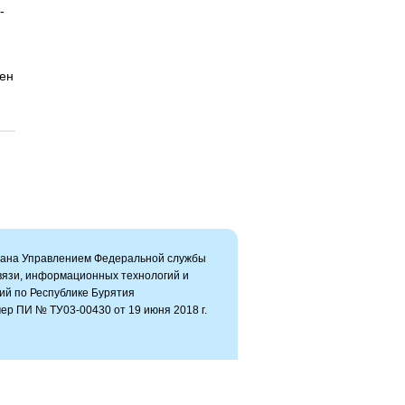
-
жен
вана Управлением Федеральной службы
связи, информационных технологий и
ий по Республике Бурятия
ер ПИ № ТУ03-00430 от 19 июня 2018 г.
ь