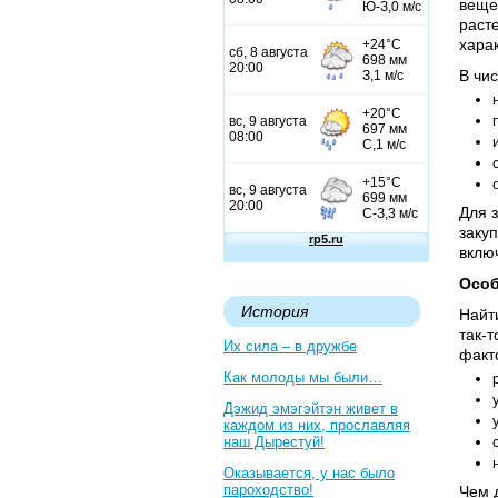
веще
раст
хара
В чи
Для 
закуп
вклю
Особ
История
Найт
так-
Их сила – в дружбе
факт
Как молоды мы были…
Дэжид эмэгэйтэн живет в
каждом из них, прославляя
наш Дырестуй!
Оказывается, у нас было
пароходство!
Чем 