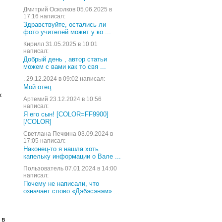
Дмитрий Осколков 05.06.2025 в
17:16 написал:
Здравствуйте, остались ли
фото учителей может у ко ...
Кирилл 31.05.2025 в 10:01
написал:
Добрый день , автор статьи
можем с вами как то свя ...
. 29.12.2024 в 09:02 написал:
Мой отец
к
Артемий 23.12.2024 в 10:56
написал:
Я его сын! [COLOR=FF9900]
[/COLOR]
Светлана Печкина 03.09.2024 в
17:05 написал:
Наконец-то я нашла хоть
капельку информации о Вале ...
Пользователь 07.01.2024 в 14:00
написал:
Почему не написали, что
означает слово «Дэбэсэнэм» ...
 в