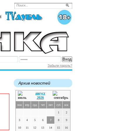
Забыли пароль?
Архив новостей
август
2026
пон
втр
срд
чет
пят
суб
вск
1
2
3
4
5
6
7
8
9
10
11
12
13
14
15
16