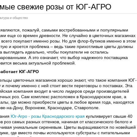
мые свежие розы от ЮГ-АГРО
льтура и общество
 являются, пожалуй, самыми востребованными и популярными
ами еще со времен древности. Не случайно в цветочных магазинах
 всего покупают именно розы. Но для флор-бутиков именно в этом
стую и кроется проблема – ведь такие прихотливые цветы должны
да выглядеть идеально, чтобы покупатели не остались
чарованными. А это означает, что выбор надежного поставщика
овится весьма актуальной проблемой.
работает ЮГ-АГРО
ельцы цветочных магазинов хорошо знают, что такое компания ЮГ-
 и почему именно с ней стоит вести переговоры о поставках. Эта
ийская компания входит в число лидеров среди производителей
ичных роз. Сам комплекс расположен в Краснодарском крае, а
алы, где можно приобрести цветы в любое время года, находятся
ове-на-Дону, Воронеже, Краснодаре, Ставрополе.
ания
Юг-Агро - розы Краснодарского края
культивирует свыше 40
в роз самых разных оттенков, начиная от классического белого и
нчивая уникальным сиреневым. Цветы выращиваются по новейшей
дике, где вместо почвы используются субстраты с питательными