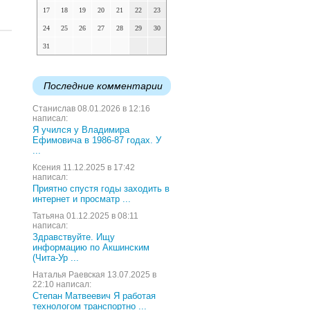
17
18
19
20
21
22
23
24
25
26
27
28
29
30
31
Последние комментарии
Станислав 08.01.2026 в 12:16
написал:
Я учился у Владимира
Ефимовича в 1986-87 годах. У
...
Ксения 11.12.2025 в 17:42
написал:
Приятно спустя годы заходить в
интернет и просматр ...
Татьяна 01.12.2025 в 08:11
написал:
Здравствуйте. Ищу
информацию по Акшинским
(Чита-Ур ...
Наталья Раевская 13.07.2025 в
22:10 написал:
Степан Матвеевич Я работая
технологом транспортно ...