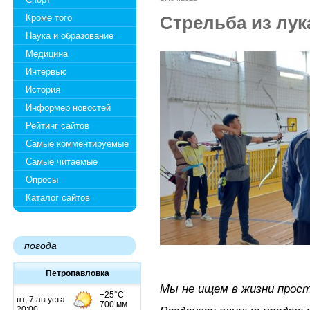
Кроме того
Стрельба из лука
Наука и образование
Медицина
Интервью
История
Информер новостей
Рейтинг сайтов
Самые комментируемые
Самые читаемые
Опросы
Каталог сайтов
погода
Петропавловка
Мы не ищем в жизни прос