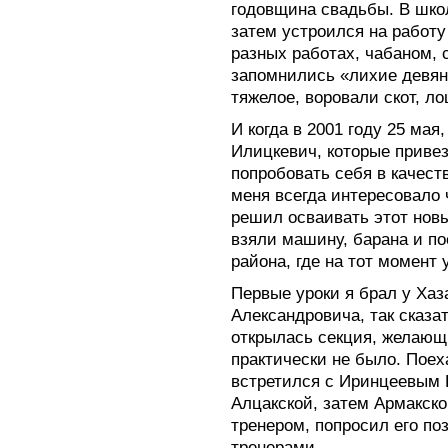
годовщина свадьбы. В шко
затем устроился на работу
разных работах, чабаном, 
запомнились «лихие девян
тяжелое, воровали скот, л
И когда в 2001 году 25 мая
Илицкевич, которые приве
попробовать себя в качеств
меня всегда интересовало 
решил осваивать этот новы
взяли машину, барана и по
района, где на тот момент
Первые уроки я брал у Ха
Александровича, так сказат
открылась секция, желающи
практически не было. Поеха
встретился с Иринцеевым 
Алцакской, затем Армакско
тренером, попросил его по
тренерами,