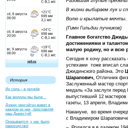
Раздвигая глупые пределы
В жизни выбираем лук и с
Волю и крылатые мечты.
(Гимн Гильдии лучников)
Главное богатство Джиды
достижениями и талантом
малую родину, но и всю 
Сегодня я хочу рассказать
успехами
тоже вписал сл
Джидинского района. Это
Ц
Шарапович,
Отличник физи
История
Заслуженный мастер спор
Их сила – в дружбе
медаль «За заслуги перед 
выпустивший 12 мастеров с
Как молоды мы были…
газеты, 13 апреля, Влади
Дэжид эмэгэйтэн живет в
каждом из них, прославляя
Накануне,
во время очере
наш Дырестуй!
с Владимиром Шараповичем
Оказывается, у нас было
пароходство!
–
Родился я в далеком 194