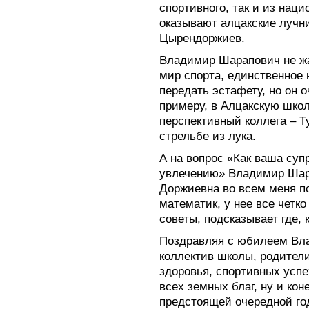
спортивного, так и из нац
оказывают алцакские лучни
Цырендоржиев.
Владимир Шарапович не жа
мир спорта, единственное н
передать эстафету, но он 
примеру, в Алцакскую школ
перспективный коллега – Т
стрельбе из лука.
А на вопрос «Как ваша суп
увлечению» Владимир Шар
Доржиевна во всем меня по
математик, у нее все четко
советы, подсказывает где, 
Поздравляя с юбилеем Вл
коллектив школы, родители
здоровья, спортивных успе
всех земных благ, ну и кон
предстоящей очередной го