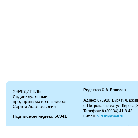
Редактор С.А. Елисеев
УЧРЕДИТЕЛЬ:
Индивидуальный
Адрес:
671920, Бурятия, Джид
предприниматель Елисеев
с. Петропавловка, ул. Кирова, 
Сергей Афанасьевич
Телефон:
8 (30134) 41-8-43
Подписной индекс 50941
E-mail:
tv-dubl@mail.ru
Копирование и цитирование материалов разрешено только с работающей гипер
Администрация сайта не несет ответственности за содержание комментариев.
Администрация может не разделять мнение автора и не несет ответственности