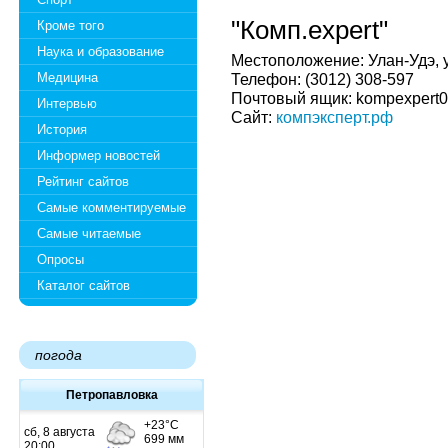
"Комп.expert"
Кроме того
Наука и образование
Местоположение: Улан-Удэ, у
Медицина
Телефон: (3012) 308-597
Почтовый ящик: kompexpert0
Интервью
Сайт:
компэксперт.рф
История
Информер новостей
Рейтинг сайтов
Самые комментируемые
Самые читаемые
Опросы
Каталог сайтов
погода
Петропавловка