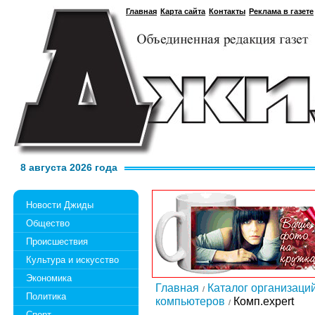
Главная
Карта сайта
Контакты
Реклама в газете
8 августа 2026 года
Новости Джиды
Общество
Происшествия
Культура и искусство
Экономика
Главная
Каталог организаци
Политика
компьютеров
Комп.expert
Спорт