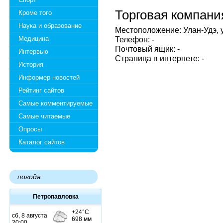
Торговая компани
Кроме того
Наука и образование
Местоположение: Улан-Удэ, 
Медицина
Телефон: -
Почтовый ящик: -
Интервью
Страница в интернете: -
История
Информер новостей
Рейтинг сайтов
Самые комментируемые
Самые читаемые
Опросы
Каталог сайтов
погода
Петропавловка