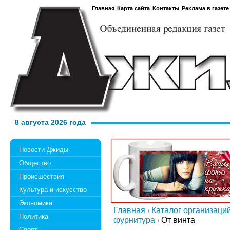
Главная
Карта сайта
Контакты
Реклама в газете
8 августа 2026 года
Новости Джиды
Общество
Происшествия
Культура и искусство
Экономика
Главная
Каталог организаци
Политика
фурнитура
От винта
Спорт