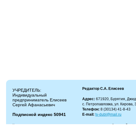
Редактор С.А. Елисеев
УЧРЕДИТЕЛЬ:
Индивидуальный
Адрес:
671920, Бурятия, Джид
предприниматель Елисеев
с. Петропавловка, ул. Кирова, 
Сергей Афанасьевич
Телефон:
8 (30134) 41-8-43
Подписной индекс 50941
E-mail:
tv-dubl@mail.ru
Копирование и цитирование материалов разрешено только с работающей гипер
Администрация сайта не несет ответственности за содержание комментариев.
Администрация может не разделять мнение автора и не несет ответственности