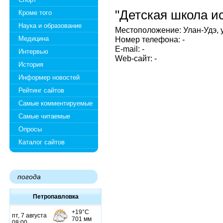
"Детская школа и
Кроме того
Наука и образование
Местоположение: Улан-Удэ, у
Медицина
Номер телефона: -
E-mail: -
Интервью
Web-сайт: -
История
Информер новостей
Рейтинг сайтов
Самые комментируемые
Самые читаемые
Опросы
Каталог сайтов
погода
Петропавловка