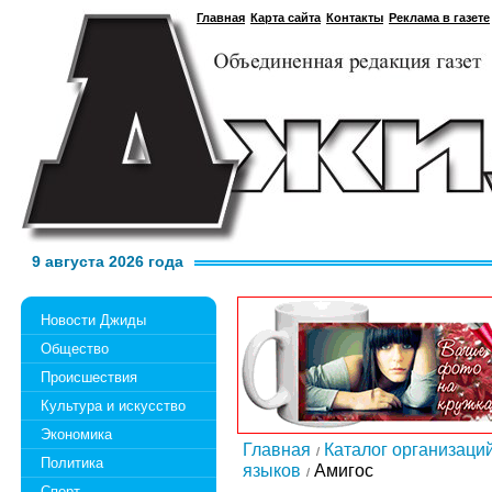
Главная
Карта сайта
Контакты
Реклама в газете
9 августа 2026 года
Новости Джиды
Общество
Происшествия
Культура и искусство
Экономика
Главная
Каталог организаци
Политика
языков
Амигос
Спорт