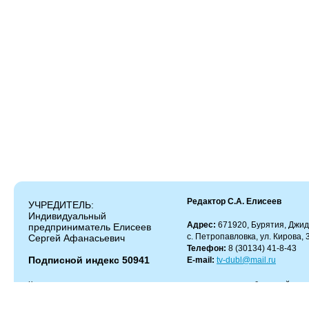
Редактор С.А. Елисеев
УЧРЕДИТЕЛЬ:
Индивидуальный
Адрес:
671920, Бурятия, Джид
предприниматель Елисеев
с. Петропавловка, ул. Кирова, 
Сергей Афанасьевич
Телефон:
8 (30134) 41-8-43
Подписной индекс 50941
E-mail:
tv-dubl@mail.ru
Копирование и цитирование материалов разрешено только с работающей гипер
Администрация сайта не несет ответственности за содержание комментариев.
Администрация может не разделять мнение автора и не несет ответственности