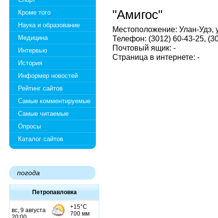
"Амигос"
Кроме того
Наука и образование
Местоположение: Улан-Удэ, у
Медицина
Телефон: (3012) 60-43-25, (3
Почтовый ящик: -
Интервью
Страница в интернете: -
История
Информер новостей
Рейтинг сайтов
Самые комментируемые
Самые читаемые
Опросы
Каталог сайтов
погода
Петропавловка