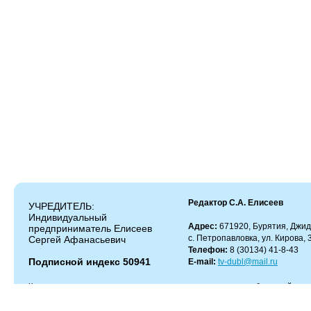
Редактор С.А. Елисеев
УЧРЕДИТЕЛЬ:
Индивидуальный
Адрес:
671920, Бурятия, Джид
предприниматель Елисеев
с. Петропавловка, ул. Кирова, 
Сергей Афанасьевич
Телефон:
8 (30134) 41-8-43
Подписной индекс 50941
E-mail:
tv-dubl@mail.ru
Копирование и цитирование материалов разрешено только с работающей гипер
Администрация сайта не несет ответственности за содержание комментариев.
Администрация может не разделять мнение автора и не несет ответственности