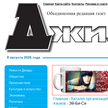
Главная
Карта сайта
Контакты
Реклама в газете
8 августа 2026 года
Новости Джиды
Общество
Происшествия
Культура и искусство
Экономика
Главная
Каталог организаци
Политика
языков
Эй-Би-Си
Спорт