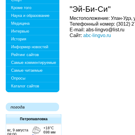
"Эй-Би-Си"
Кроме того
Наука и образование
Местоположение: Улан-Удэ, у
Медицина
Телефонный номер: (3012) 2
E-mail: abs-lingvo@list.ru
Интервью
Сайт:
abc-lingvo.ru
История
Информер новостей
Рейтинг сайтов
Самые комментируемые
Самые читаемые
Опросы
Каталог сайтов
погода
Петропавловка