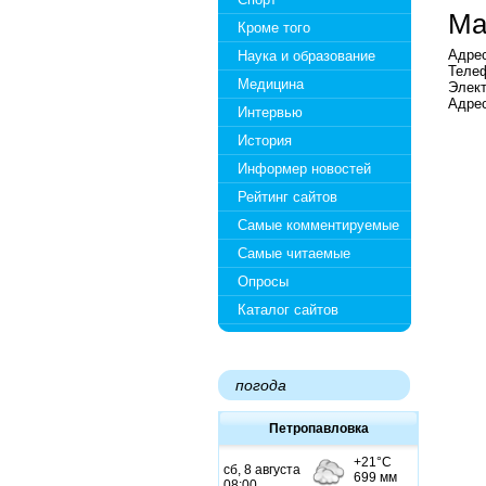
Ма
Кроме того
Адрес
Наука и образование
Телеф
Медицина
Элект
Адрес
Интервью
История
Информер новостей
Рейтинг сайтов
Самые комментируемые
Самые читаемые
Опросы
Каталог сайтов
погода
Петропавловка