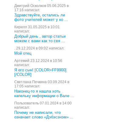
Дмитрий Осколков 05.06.2025 в
17:16 написал:
Здравствуйте, остались ли
фото учителей может у ко ...
Кирилл 31.05.2025 в 10:01
написал:
Добрый день , автор статьи
можем с вами как то свя ...
. 29.12.2024 в 09:02 написал:
Мой отец
Артемий 23.12.2024 в 10:56
написал:
Я его сын! [COLOR=FF9900]
[/COLOR]
Светлана Печкина 03.09.2024 в
17:05 написал:
Наконец-то я нашла хоть
капельку информации о Вале ...
Пользователь 07.01.2024 в 14:00
написал:
Почему не написали, что
означает слово «Дэбэсэнэм» ...