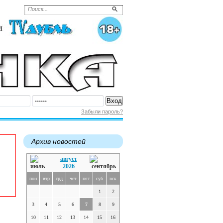
Забыли пароль?
Архив новостей
август
2026
пон
втр
срд
чет
пят
суб
вск
1
2
3
4
5
6
7
8
9
10
11
12
13
14
15
16