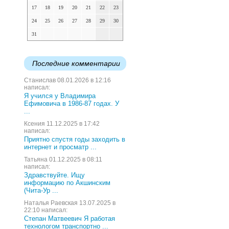
17
18
19
20
21
22
23
24
25
26
27
28
29
30
31
Последние комментарии
Станислав 08.01.2026 в 12:16
написал:
Я учился у Владимира
Ефимовича в 1986-87 годах. У
...
Ксения 11.12.2025 в 17:42
написал:
Приятно спустя годы заходить в
интернет и просматр ...
Татьяна 01.12.2025 в 08:11
написал:
Здравствуйте. Ищу
информацию по Акшинским
(Чита-Ур ...
Наталья Раевская 13.07.2025 в
22:10 написал:
Степан Матвеевич Я работая
технологом транспортно ...