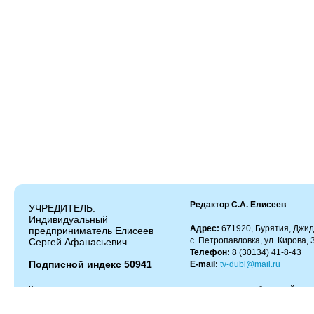
Редактор С.А. Елисеев
УЧРЕДИТЕЛЬ:
Индивидуальный
Адрес:
671920, Бурятия, Джид
предприниматель Елисеев
с. Петропавловка, ул. Кирова, 
Сергей Афанасьевич
Телефон:
8 (30134) 41-8-43
Подписной индекс 50941
E-mail:
tv-dubl@mail.ru
Копирование и цитирование материалов разрешено только с работающей гипер
Администрация сайта не несет ответственности за содержание комментариев.
Администрация может не разделять мнение автора и не несет ответственности