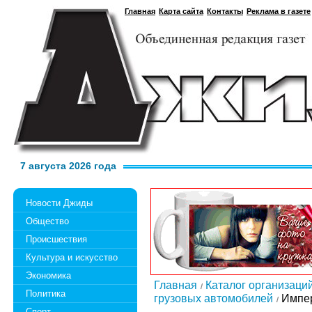
Главная
Карта сайта
Контакты
Реклама в газете
7 августа 2026 года
Новости Джиды
Общество
Происшествия
Культура и искусство
Экономика
Главная
Каталог организаци
Политика
грузовых автомобилей
Импер
Спорт