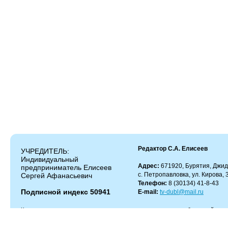
Редактор С.А. Елисеев
УЧРЕДИТЕЛЬ:
Индивидуальный
Адрес:
671920, Бурятия, Джид
предприниматель Елисеев
с. Петропавловка, ул. Кирова, 
Сергей Афанасьевич
Телефон:
8 (30134) 41-8-43
Подписной индекс 50941
E-mail:
tv-dubl@mail.ru
Копирование и цитирование материалов разрешено только с работающей гипер
Администрация сайта не несет ответственности за содержание комментариев.
Администрация может не разделять мнение автора и не несет ответственности