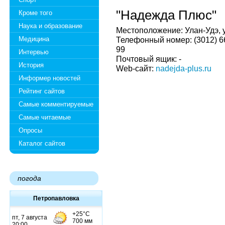
"Надежда Плюс"
Кроме того
Наука и образование
Местоположение: Улан-Удэ, у
Медицина
Телефонный номер: (3012) 66-
99
Интервью
Почтовый ящик: -
История
Web-сайт:
nadejda-plus.ru
Информер новостей
Рейтинг сайтов
Самые комментируемые
Самые читаемые
Опросы
Каталог сайтов
погода
Петропавловка