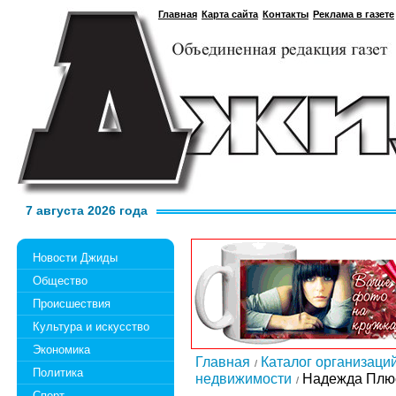
Главная
Карта сайта
Контакты
Реклама в газете
7 августа 2026 года
Новости Джиды
Общество
Происшествия
Культура и искусство
Экономика
Главная
Каталог организаци
Политика
недвижимости
Надежда Плю
Спорт