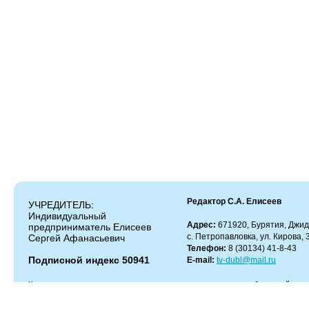
Редактор С.А. Елисеев
УЧРЕДИТЕЛЬ:
Индивидуальный
Адрес:
671920, Бурятия, Джид
предприниматель Елисеев
с. Петропавловка, ул. Кирова, 
Сергей Афанасьевич
Телефон:
8 (30134) 41-8-43
Подписной индекс 50941
E-mail:
tv-dubl@mail.ru
Копирование и цитирование материалов разрешено только с работающей гипер
Администрация сайта не несет ответственности за содержание комментариев.
Администрация может не разделять мнение автора и не несет ответственности