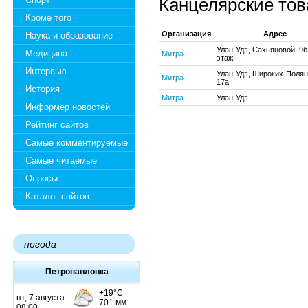
Канцелярские то
Кроме того
Организация
Адрес
Наука и образование
Улан-Удэ, Сахьяновой, 9б 
Медицина
Митра
этаж
Интервью
Улан-Удэ, Широких-Полян
Митра
17а
История
Митра
Улан-Удэ
Информер новостей
Рейтинг сайтов
Самые комментируемые
Самые читаемые
Опросы
Каталог сайтов
погода
Петропавловка