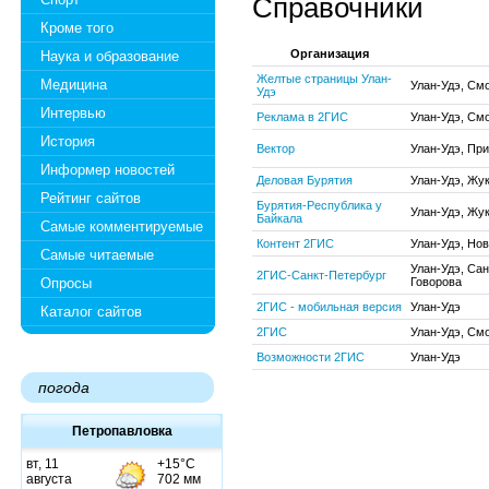
Справочники
Кроме того
Организация
Наука и образование
Желтые страницы Улан-
Медицина
Улан-Удэ, См
Удэ
Интервью
Реклама в 2ГИС
Улан-Удэ, Смо
История
Вектор
Улан-Удэ, При
Информер новостей
Деловая Бурятия
Улан-Удэ, Жук
Рейтинг сайтов
Бурятия-Республика у
Улан-Удэ, Жук
Байкала
Самые комментируемые
Контент 2ГИС
Улан-Удэ, Но
Самые читаемые
Улан-Удэ, Са
2ГИС-Санкт-Петербург
Опросы
Говорова
2ГИС - мобильная версия
Улан-Удэ
Каталог сайтов
2ГИС
Улан-Удэ, Смо
Возможности 2ГИС
Улан-Удэ
погода
Петропавловка