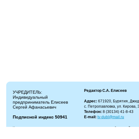
Редактор С.А. Елисеев
УЧРЕДИТЕЛЬ:
Индивидуальный
Адрес:
671920, Бурятия, Джид
предприниматель Елисеев
с. Петропавловка, ул. Кирова, 
Сергей Афанасьевич
Телефон:
8 (30134) 41-8-43
Подписной индекс 50941
E-mail:
tv-dubl@mail.ru
Копирование и цитирование материалов разрешено только с работающей гипер
Администрация сайта не несет ответственности за содержание комментариев.
Администрация может не разделять мнение автора и не несет ответственности