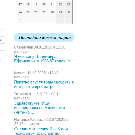
17
18
19
20
21
22
23
24
25
26
27
28
29
30
31
Последние комментарии
3
Станислав 08.01.2026 в 12:16
написал:
Я учился у Владимира
Ефимовича в 1986-87 годах. У
...
Ксения 11.12.2025 в 17:42
написал:
Приятно спустя годы заходить в
интернет и просматр ...
Татьяна 01.12.2025 в 08:11
написал:
Здравствуйте. Ищу
информацию по Акшинским
(Чита-Ур ...
Наталья Раевская 13.07.2025 в
22:10 написал:
Степан Матвеевич Я работая
технологом транспортно ...