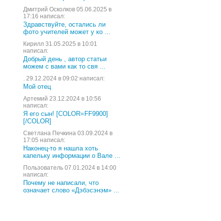
Дмитрий Осколков 05.06.2025 в
17:16 написал:
Здравствуйте, остались ли
фото учителей может у ко ...
Кирилл 31.05.2025 в 10:01
написал:
Добрый день , автор статьи
можем с вами как то свя ...
. 29.12.2024 в 09:02 написал:
Мой отец
Артемий 23.12.2024 в 10:56
написал:
Я его сын! [COLOR=FF9900]
[/COLOR]
Светлана Печкина 03.09.2024 в
17:05 написал:
Наконец-то я нашла хоть
капельку информации о Вале ...
Пользователь 07.01.2024 в 14:00
написал:
Почему не написали, что
означает слово «Дэбэсэнэм» ...