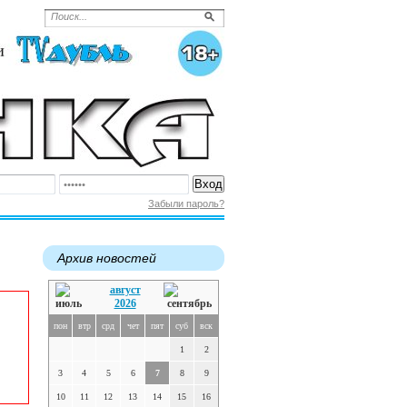
Забыли пароль?
Архив новостей
август
2026
пон
втр
срд
чет
пят
суб
вск
1
2
3
4
5
6
7
8
9
10
11
12
13
14
15
16