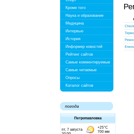
Ре
Кроме того
Наука и образование
Медицина
Chec
Интервью
Термо
История
Ремон
Информер новостей
Eneos
Рейтинг сайтов
Самые комментируемые
Самые читаемые
Опросы
Каталог сайтов
погода
Петропавловка