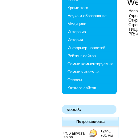
We
Кроме того
Напр
Учре
Наука и образование
Откр
Медицина
Стра
ТИЦ:
Интервью
PR: 
История
Информер новостей
Рейтинг сайтов
Самые комментируемые
Самые читаемые
Опросы
Каталог сайтов
погода
Петропавловка