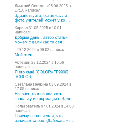
Дмитрий Осколков 05.06.2025 в
17:16 написал:
Здравствуйте, остались ли
фото учителей может у ко ...
Кирилл 31.05.2025 в 10:01
написал:
Добрый день , автор статьи
можем с вами как то свя ...
. 29.12.2024 в 09:02 написал:
Мой отец
Артемий 23.12.2024 в 10:56
написал:
Я его сын! [COLOR=FF9900]
[/COLOR]
Светлана Печкина 03.09.2024 в
17:05 написал:
Наконец-то я нашла хоть
капельку информации о Вале ...
Пользователь 07.01.2024 в 14:00
написал:
Почему не написали, что
означает слово «Дэбэсэнэм» ...