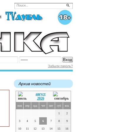
Забыли пароль?
Архив новостей
август
2026
пон
втр
срд
чет
пят
суб
вск
1
2
3
4
5
6
7
8
9
10
11
12
13
14
15
16