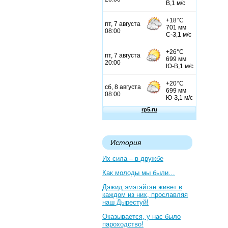
История
Их сила – в дружбе
Как молоды мы были…
Дэжид эмэгэйтэн живет в
каждом из них, прославляя
наш Дырестуй!
Оказывается, у нас было
пароходство!