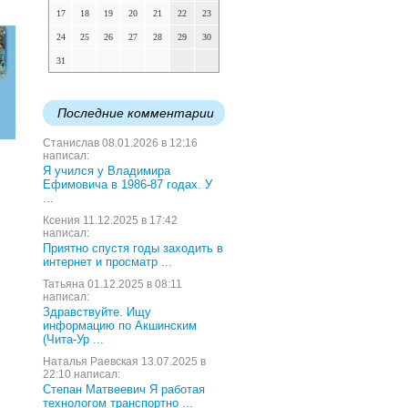
17
18
19
20
21
22
23
24
25
26
27
28
29
30
31
Последние комментарии
Станислав 08.01.2026 в 12:16
написал:
Я учился у Владимира
Ефимовича в 1986-87 годах. У
...
Ксения 11.12.2025 в 17:42
написал:
Приятно спустя годы заходить в
интернет и просматр ...
Татьяна 01.12.2025 в 08:11
написал:
Здравствуйте. Ищу
информацию по Акшинским
(Чита-Ур ...
Наталья Раевская 13.07.2025 в
22:10 написал:
Степан Матвеевич Я работая
технологом транспортно ...