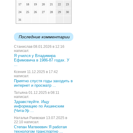
17
18
19
20
21
22
23
24
25
26
27
28
29
30
31
Последние комментарии
Станислав 08.01.2026 в 12:16
написал:
Я учился у Владимира
Ефимовича в 1986-87 годах. У
...
Ксения 11.12.2025 в 17:42
написал:
Приятно спустя годы заходить в
интернет и просматр ...
Татьяна 01.12.2025 в 08:11
написал:
Здравствуйте. Ищу
информацию по Акшинским
(Чита-Ур ...
Наталья Раевская 13.07.2025 в
22:10 написал:
Степан Матвеевич Я работая
технологом транспортно ...