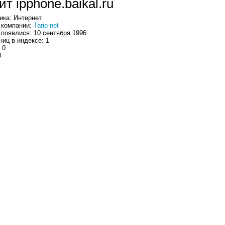
йт ipphone.baikal.ru
ика: Интернет
 компании:
Tario net
 появлися: 10 сентября 1996
ниц в индексе: 1
 0
0