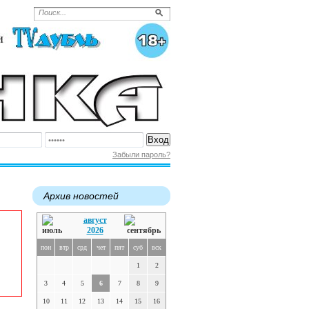
Забыли пароль?
Архив новостей
август
2026
пон
втр
срд
чет
пят
суб
вск
1
2
3
4
5
6
7
8
9
10
11
12
13
14
15
16