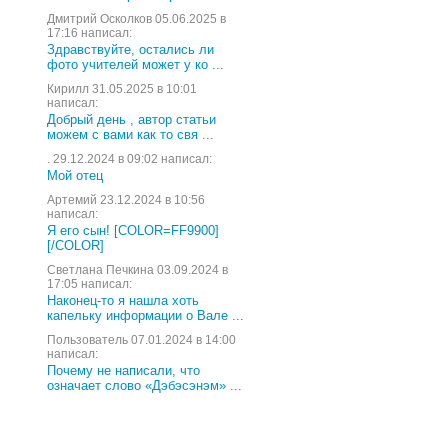
Дмитрий Осколков 05.06.2025 в
17:16 написал:
Здравствуйте, остались ли
фото учителей может у ко ...
Кирилл 31.05.2025 в 10:01
написал:
Добрый день , автор статьи
можем с вами как то свя ...
. 29.12.2024 в 09:02 написал:
Мой отец
Артемий 23.12.2024 в 10:56
написал:
Я его сын! [COLOR=FF9900]
[/COLOR]
Светлана Печкина 03.09.2024 в
17:05 написал:
Наконец-то я нашла хоть
капельку информации о Вале ...
Пользователь 07.01.2024 в 14:00
написал:
Почему не написали, что
означает слово «Дэбэсэнэм» ...