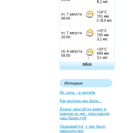
История
Их сила – в дружбе
Как молоды мы были…
Дэжид эмэгэйтэн живет в
каждом из них, прославляя
наш Дырестуй!
Оказывается, у нас было
пароходство!