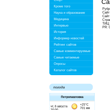
Са
Кроме того
Рубр
Сайт
Наука и образование
Сайт
Медицина
Стра
ТИЦ:
Интервью
PR: 
История
Информер новостей
Рейтинг сайтов
Самые комментируемые
Самые читаемые
Опросы
Каталог сайтов
погода
Петропавловка