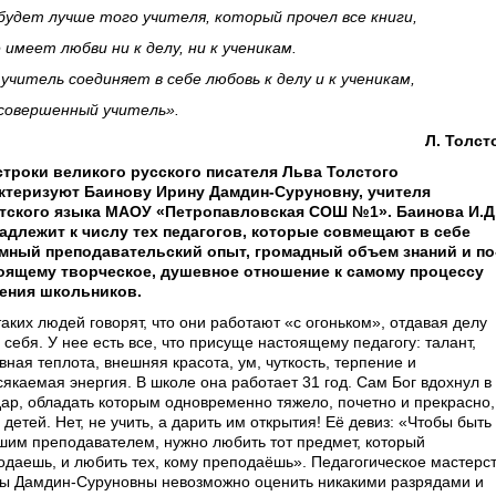
 будет лучше того учителя, который прочел все книги,
е имеет любви ни к делу, ни к ученикам.
 учитель соединяет в себе любовь к делу и к ученикам,
 совершенный учитель».
Л. Толст
строки великого русского писателя Льва Толстого
ктеризуют Баинову Ирину Дамдин-Суруновну, учителя
тского языка МАОУ «Петропавловская СОШ №1». Баинова И.Д
адлежит к числу тех педагогов, которые совмещают в себе
мный преподавательский опыт, громадный объем знаний и по
оящему творческое, душевное отношение к самому процессу
ения школьников.
аких людей говорят, что они работают «с огоньком», отдавая делу
 себя. У нее есть все, что присуще настоящему педагогу: талант,
ная теплота, внешняя красота, ум, чуткость, терпение и
сякаемая энергия. В школе она работает 31 год. Сам Бог вдохнул в
дар, обладать которым одновременно тяжело, почетно и прекрасно,
 детей. Нет, не учить, а дарить им открытия! Её девиз: «Чтобы быть
шим преподавателем, нужно любить тот предмет, который
одаешь, и любить тех, кому преподаёшь». Педагогическое мастерс
ы Дамдин-Суруновны невозможно оценить никакими разрядами и