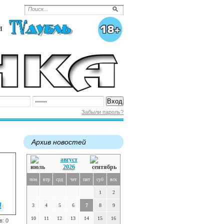
Забыли пароль?
Архив новостей
август
2026
пон
втр
срд
чет
пят
суб
вск
1
2
3
4
5
6
7
8
9
10
11
12
13
14
15
16
в: 0