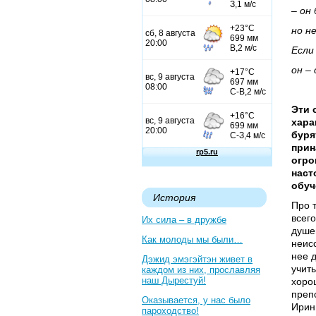
– он
но н
Если
он –
Эти 
хара
буря
прин
огро
наст
обуч
История
Про т
всего
Их сила – в дружбе
душев
Как молоды мы были…
неис
нее 
Дэжид эмэгэйтэн живет в
учить
каждом из них, прославляя
наш Дырестуй!
хоро
преп
Оказывается, у нас было
Ирин
пароходство!