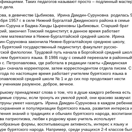
ификациями. Таких педагогов называют просто – подлинный масте
о дела.
ова, в девичестве Цыбикова, Ирина Дамдин-Суруновна родилась 
ября 1957 г. в селе Нижний Бургалтай Джидинского района в семье
ин-Суруна и Бадма-Ханды Цыреновны Цыбиковых. Старший брат
рий, закончил Томский пединститут, в данное время работает
елем математики в Нижне-Бургалтайской средней школе. Ирина
ин-Суруновна закончила Нижне-Бургалтайскую среднюю школу,
м Бурятский государственный пединститут, факультет русско-
тской филологии. Трудовой путь начала в Боргойской средней школ
елем бурятского языка. В 1986 году с семьёй переехали в районный
р с. Петропавловка, где работала в редакции газеты «Джидинская
да» сначала корректором, затем корреспондентом отдела писем. С
 года по настоящее время работает учителем бурятского языка в
опавловской средней школе № 1 и до сих пор продолжает нести
м ученикам разумное, доброе, вечное.
орькому принадлежат слова о том, что в душе каждого ребенка есть
имые струны, если тронуть их умелой рукой, они красиво зазвучат.
струны умеет находить Ирина Дамдин-Суруновна в каждом ребенке
сохранения и популяризации бурятского языка, развития интереса 
ления знаний о традициях и обычаях бурятского народа, воспитани
тва патриотизма, любви к родному краю учитель использует
ообразные формы, воспитывающие активность, интерес к языку и
туре бурятского народа. Например, среди учащихся 2-4 классов бы