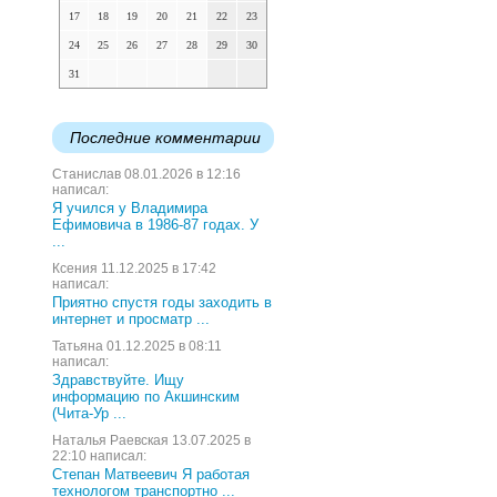
17
18
19
20
21
22
23
24
25
26
27
28
29
30
31
Последние комментарии
Станислав 08.01.2026 в 12:16
написал:
Я учился у Владимира
Ефимовича в 1986-87 годах. У
...
Ксения 11.12.2025 в 17:42
написал:
Приятно спустя годы заходить в
интернет и просматр ...
Татьяна 01.12.2025 в 08:11
написал:
Здравствуйте. Ищу
информацию по Акшинским
(Чита-Ур ...
Наталья Раевская 13.07.2025 в
22:10 написал:
Степан Матвеевич Я работая
технологом транспортно ...