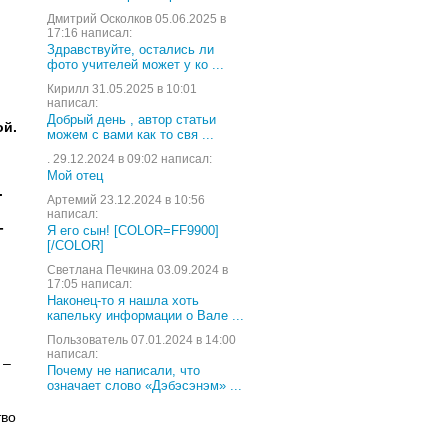
Дмитрий Осколков 05.06.2025 в
17:16 написал:
Здравствуйте, остались ли
фото учителей может у ко ...
Кирилл 31.05.2025 в 10:01
написал:
Добрый день , автор статьи
ой.
можем с вами как то свя ...
. 29.12.2024 в 09:02 написал:
Мой отец
.
Артемий 23.12.2024 в 10:56
написал:
-
Я его сын! [COLOR=FF9900]
[/COLOR]
Светлана Печкина 03.09.2024 в
17:05 написал:
Наконец-то я нашла хоть
капельку информации о Вале ...
Пользователь 07.01.2024 в 14:00
написал:
 –
Почему не написали, что
означает слово «Дэбэсэнэм» ...
тво