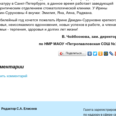
натуру в Санкт-Петербурге, в данное время работает заведующей
донтическим отделением стоматологической клиники. У Ирины
ин-Суруновны 4 внучки: Эмилия, Яна, Аяна, Раджана.
юбилейный год хочется пожелать Ирине Дамдин-Суруновне крепког
овья, неиссякаемого вдохновения, новых успехов в работе, а члена
мьи - терпения, здоровья и долгих лет жизни!
В. Чойбсонова, зам. директ
по НМР МАОУ «Петропавловская СОШ №1
Поделиться…
ментарии
ить комментарий
Редактор С.А. Елисеев
Газета зарегистриро
по надзору в сфере 