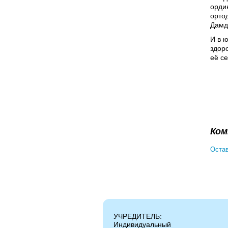
орди
орто
Дамд
И в 
здор
её се
Ком
Остав
УЧРЕДИТЕЛЬ:
Индивидуальный