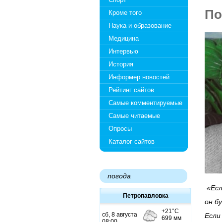
По
Кроме того
Наука и образование
Медицина
Интервью
История
Информер новостей
Рейтинг сайтов
Самые комментируемые
Самые читаемые
Опросы
Каталог сайтов
погода
«Есл
Петропавловка
он б
Если