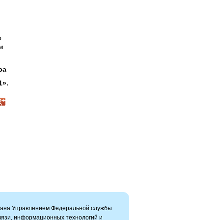
о
м
ора
».
вана Управлением Федеральной службы
связи, информационных технологий и