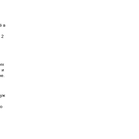
ё в
 2
их
 и
ре.
Муж
то