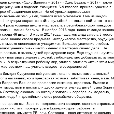
еден конкурс «Эдир Дангина – 2017» «Эдир Баатар – 2017», также
урс рисунков и поделок. Учащиеся 5-9 классов приняли участие в
урсе «Праздничная юрта». На её уроках заряжаешься
жительными эмоциями, хочется всем улыбаться. Она из каждой
ой ситуации старается выйти с улыбкой, помогает найти что-то сво
и. 4 раза команда школы участвовала в республиканском конкурсе
 хэлэн – манай баялиг». В ноябре 2016 года наша команда заняла
о среди 46 школ. В марте 2017 года наша команда заняла 3 место.
чное знание своего предмета, методическое мастерство, эрудиция
еля высоко оцениваются учащимися. Большое уважение, любовь
вляют ученики очень часто именно к мастерам своего дела. Не
то вложить в головы детей премудрости наук. Еще трудней научить 
ся - впитывать знания с охотой, любознательно добывать их из книг
зни. А ведь открывая ребенку мир, учитель учит его жить в этом ми
 мастерством наш учитель владеет в совершенстве!
а Дамдин-Суруновна всё успевает, она не только замечательный
ог и наставник, но и прекрасная хозяйка, заботливая жена, мать. 
р Баирович Баинов по профессии инженер- строитель. Вместе с
м вырастили и воспитали двоих замечательных детей: сына Зориг
чь Светлану, окончивших школу с золотой и серебряной медалью,
ших людей и достойных членов российского общества.
нное время сын Зоригто- подполковник юстиции, окончил с красным
омом институт прокуратуры в Екатеринбурге, работает в
ственном комитете РБ, дочь Светлана – врач-ортодонт, закончила