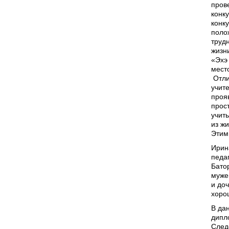
пров
конк
конк
поло
трудн
жизн
«Эхэ
мест
Отли
учит
проя
прос
учить
из жи
Этим
Ирин
педаг
Бато
муже
и до
хоро
В да
дипл
След