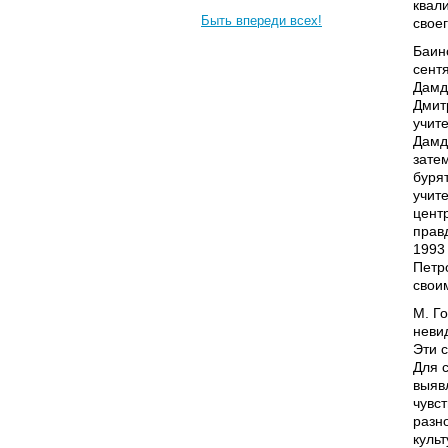
квал
Быть впереди всех!
своег
Баин
сент
Дамд
Дмит
учит
Дамд
зате
буря
учит
цент
прав
1993
Петр
свои
М. Г
невид
Эти 
Для 
выяв
чувс
разн
куль