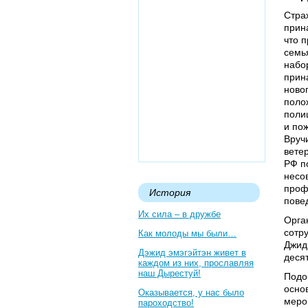
Стра
прин
что 
семь
набо
прин
ново
поло
поли
и по
Вруч
вете
РФ п
несо
проф
История
пове
Их сила – в дружбе
Орга
сотр
Как молоды мы были…
Джид
Дэжид эмэгэйтэн живет в
деся
каждом из них, прославляя
наш Дырестуй!
Подо
осно
Оказывается, у нас было
меро
пароходство!