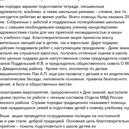
жи порядка заранее подготовили тетради, письменные
адлежности, альбомы, а также школьные рюкзаки – словом, все то,
пригодится ребятам во время учебы. Всего помощь была оказана 20
ям. Собранные с заботой и подаренные полицейскими школьные
ры с самыми необходимыми каждому ученику канцелярскими
адлежностями стали для них приятной неожиданностью в канун
го учебного года. Благотворительная акция принесла массу
жительных эмоций как и детям, так и взрослым. Даря подарки,
цейские поздравили ребят с наступающим праздником - Днем знан
желали им слушаться взрослых, получать отличные оценки в школе.
или ценные подарки дали напутственные слова председатель сове
ранов Поддельский И.В. и председатель общественного совета О 
о Джидинскому району. Кроме того, инспектор по делам
вершеннолетних Пак А.П. еще раз провела с детьми и их родителя
илактические беседы, напомнили основные правила безопасного
дения в быту и общественных местах.
низаторами мероприятия, приуроченного к Дню знаний, выступили
удники группы по работе с личным составом Отдела МВД России
инского района. Стражи порядка традиционно оказывают помощь
ткам нуждающихся семей в подготовке детей к новому учебному год
бные акции проводятся сотрудниками полиции на постоянной
ве и уже стали доброй традицией. Основная цель благотворительн
приятия – помочь подготовиться к школе детям из