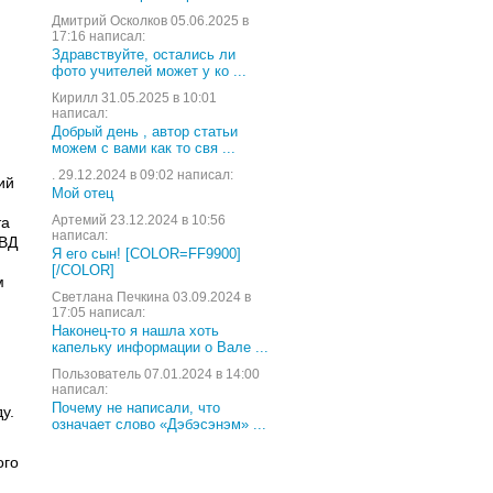
Дмитрий Осколков 05.06.2025 в
17:16 написал:
Здравствуйте, остались ли
фото учителей может у ко ...
Кирилл 31.05.2025 в 10:01
написал:
Добрый день , автор статьи
можем с вами как то свя ...
. 29.12.2024 в 09:02 написал:
ий
Мой отец
Артемий 23.12.2024 в 10:56
та
написал:
МВД
Я его сын! [COLOR=FF9900]
[/COLOR]
м
Светлана Печкина 03.09.2024 в
17:05 написал:
Наконец-то я нашла хоть
капельку информации о Вале ...
Пользователь 07.01.2024 в 14:00
написал:
Почему не написали, что
у.
означает слово «Дэбэсэнэм» ...
ого