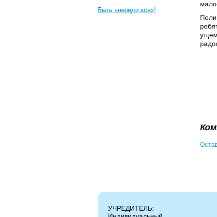
мало
Быть впереди всех!
Поли
ребя
ущем
радо
Ком
Остав
УЧРЕДИТЕЛЬ:
Индивидуальный