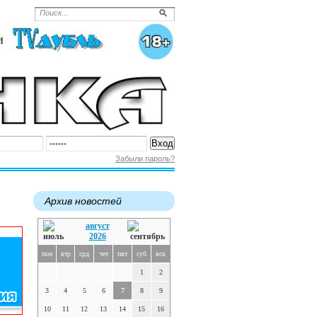
Забыли пароль?
Архив новостей
август
2026
пон
втр
срд
чет
пят
суб
вск
1
2
3
4
5
6
7
8
9
10
11
12
13
14
15
16