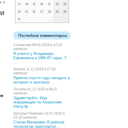
в: 0
17
18
19
20
21
22
23
ии
24
25
26
27
28
29
30
31
Последние комментарии
Станислав 08.01.2026 в 12:16
написал:
Я учился у Владимира
Ефимовича в 1986-87 годах. У
...
Ксения 11.12.2025 в 17:42
написал:
Приятно спустя годы заходить в
интернет и просматр ...
Татьяна 01.12.2025 в 08:11
написал:
ии
Здравствуйте. Ищу
информацию по Акшинским
(Чита-Ур ...
Наталья Раевская 13.07.2025 в
й
22:10 написал:
Степан Матвеевич Я работая
технологом транспортно ...