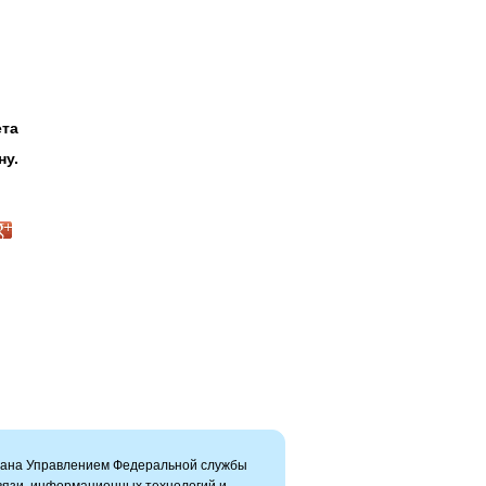
ета
ну.
вана Управлением Федеральной службы