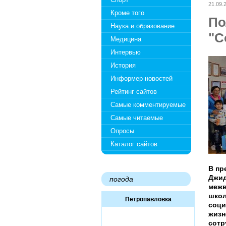
21.09.
Кроме того
По
Наука и образование
"С
Медицина
Интервью
История
Информер новостей
Рейтинг сайтов
Самые комментируемые
Самые читаемые
Опросы
Каталог сайтов
В пр
Джид
погода
межв
школ
Петропавловка
соци
жизн
сотр