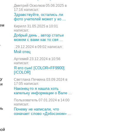
Дмитрий Осколков 05.06.2025 в
17:16 написал:
Здравствуйте, остались ли
фото учителей может у ко ...
шем
Кирилл 31.05.2025 в 10:01
написал:
Добрый день , автор статьи
можем с вами как то свя ...
.
. 29.12.2024 в 09:02 написал:
Мой отец
Артемий 23.12.2024 в 10:56
написал:
Я его сын! [COLOR=FF9900]
[/COLOR]
ду
Светлана Печкина 03.09.2024 в
ни
17:05 написал:
Наконец-то я нашла хоть
капельку информации о Вале ...
Пользователь 07.01.2024 в 14:00
написал:
нь
Почему не написали, что
означает слово «Дэбэсэнэм» ...
вой