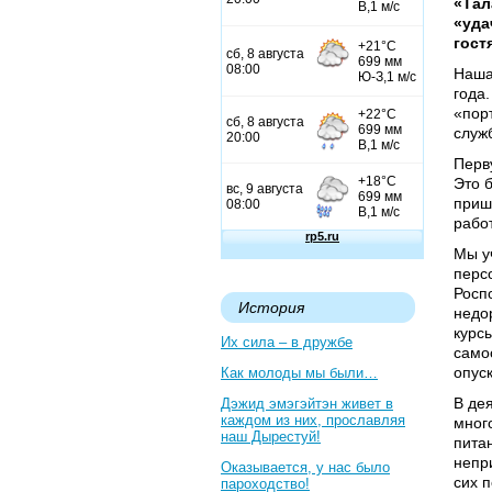
«Тал
«уда
гост
Наша
года
«пор
служ
Перв
Это 
приш
работ
Мы у
перс
Росп
История
недо
курсы
Их сила – в дружбе
само
опуск
Как молоды мы были…
В де
Дэжид эмэгэйтэн живет в
каждом из них, прославляя
мног
наш Дырестуй!
пита
непр
Оказывается, у нас было
сих 
пароходство!