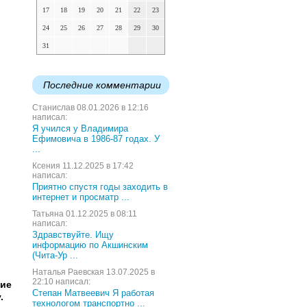
17
18
19
20
21
22
23
24
25
26
27
28
29
30
31
Последние комментарии
Станислав 08.01.2026 в 12:16
написал:
Я учился у Владимира
Ефимовича в 1986-87 годах. У
...
Ксения 11.12.2025 в 17:42
написал:
Приятно спустя годы заходить в
интернет и просматр ...
Татьяна 01.12.2025 в 08:11
написал:
Здравствуйте. Ищу
информацию по Акшинским
(Чита-Ур ...
Наталья Раевская 13.07.2025 в
22:10 написал:
ние
Степан Матвеевич Я работая
.
технологом транспортно ...