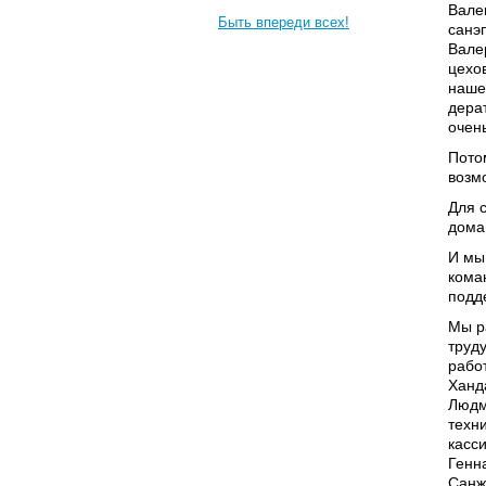
Вале
Быть впереди всех!
санэ
Вале
цехо
наше
дера
очен
Пото
возм
Для 
дома
И мы
кома
подде
Мы р
труд
рабо
Ханд
Людм
техн
касс
Генн
Санж