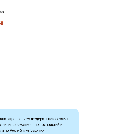
ва.
вана Управлением Федеральной службы
связи, информационных технологий и
ий по Республике Бурятия