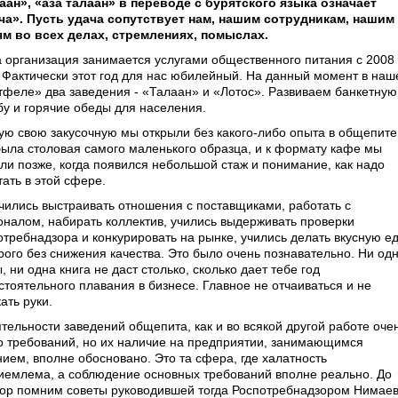
аан», «аза талаан» в переводе с бурятского языка означает
ча». Пусть удача сопутствует нам, нашим сотрудникам, нашим
ям во всех делах, стремлениях, помыслах.
 организация занимается услугами общественного питания с 2008
. Фактически этот год для нас юбилейный. На данный момент в на
тфеле» два заведения - «Талаан» и «Лотос». Развиваем банкетную
бу и горячие обеды для населения.
ую свою закусочную мы открыли без какого-либо опыта в общепите
была столовая самого маленького образца, и к формату кафе мы
ли позже, когда появился небольшой стаж и понимание, как надо
ать в этой сфере.
чились выстраивать отношения с поставщиками, работать с
оналом, набирать коллектив, учились выдерживать проверки
отребнадзора и конкурировать на рынке, учились делать вкусную е
рого без снижения качества. Это было очень познавательно. Ни од
, ни одна книга не даст столько, сколько дает тебе год
стоятельного плавания в бизнесе. Главное не отчаиваться и не
ать руки.
ятельности заведений общепита, как и во всякой другой работе оче
о требований, но их наличие на предприятии, занимающимся
нием, вполне обосновано. Это та сфера, где халатность
иемлема, а соблюдение основных требований вполне реально. До
пор помним советы руководившей тогда Роспотребнадзором Нимае