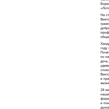
Бори
«Лот
На с
Викт
грам
добр
проф
обще
Ханд
году
Почё
по п
дочь,
удив
спок
Викт
и пр
жизн
28 и
наши
ферм
и по
духо