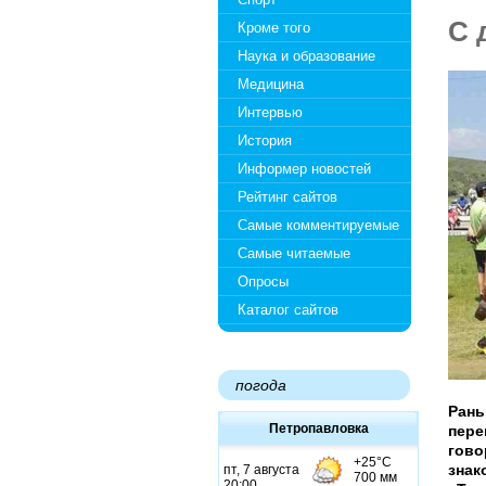
С 
Кроме того
Наука и образование
Медицина
Интервью
История
Информер новостей
Рейтинг сайтов
Самые комментируемые
Самые читаемые
Опросы
Каталог сайтов
погода
Рань
Петропавловка
пере
гово
знак