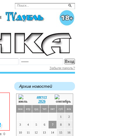
Забыли пароль?
Архив новостей
август
2026
пон
втр
срд
чет
пят
суб
вск
1
2
3
4
5
6
7
8
9
10
11
12
13
14
15
16
в: 0