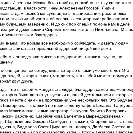
нтины Ишеевны. Можно было прийти, спокойно взять у специалист
пидстанции, в частности Нины Алексеевны Роговой, Лидии
рьевны Дымчиковой консультацию в планировании, расстановке
в при открытии объекта и об основных санитарных требованиях к
му будущему заведению. И до сих пор спешит помочь нам в деле
тизации и дезинсекции Сыромятникова Наталья Николаевна. Мы и
ь признательны и благодарны.
му знаем, что нормы все необходимо соблюдать, и давать людям
ожность питаться нормальной здоровой пищей вне дома.
себя мы определили миссию предприятия: готовить вкусно, по-
шнему.
 очень ценим тех сотрудников, которые с нами уже много лет. Это
нда людей, которые знают, что делать, и в любой момент помогут и
ржат друг друга.
ады, что в нашей команде есть люди, благодаря самоотверженном
у которых были достигнуты успехи в нашей деятельности и которые
тают вместе с нами на протяжении уже нескольких лет. Это Бадмае
а Викторовна – старший по производству кафе «Талаан», Ганжуров
ила Максимовна – администратор, Чагдуров Бэликто Баторович –
ический работник, Шаракчинова Валентина Цырендоржиевна -
ир, Шаракчинова Эржена Самбуевна - кассир, Спиридонова Татьян
адьевна, Бадмаева Сэсэг Цыреновна - повара, Дагбаева Светлана
иевна - старший по производству кафе «Лотос», Базарова Светлан