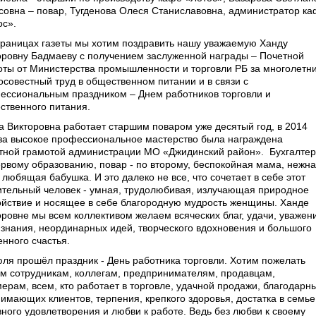
совна – повар, Тугденова Олеся Станиславовна, администратор к
ос».
траницах газеты мы хотим поздравить нашу уважаемую Ханду
оровну Бадмаеву с получением заслуженной награды – Почетной
оты от Министерства промышленности и торговли РБ за многолетн
осовестный труд в общественном питании и в связи с
ессиональным праздником – Днем работников торговли и
ственного питания.
а Викторовна работает старшим поваром уже десятый год, в 2014
 за высокое профессиональное мастерство была награждена
тной грамотой администрации МО «Джидинский район». Бухгалтер
ервому образованию, повар - по второму, беспокойная мама, нежн
 любящая бабушка. И это далеко не все, что сочетает в себе этот
ительный человек - умная, трудолюбивая, излучающая природное
ойствие и носящее в себе благородную мудрость женщины. Ханде
оровне мы всем коллективом желаем всяческих благ, удачи, уважен
изнания, неординарных идей, творческого вдохновения и большого
енного счастья.
юля прошёл праздник - День работника торговли. Хотим пожелать
м сотрудникам, коллегам, предпринимателям, продавцам,
ерам, всем, кто работает в торговле, удачной продажи, благодарн
нимающих клиентов, терпения, крепкого здоровья, достатка в семье
вного удовлетворения и любви к работе. Ведь без любви к своему