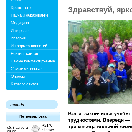
Кроме того
Здравствуй, ярко
Наука и образование
Медицина
Интервью
История
Информер новостей
Рейтинг сайтов
Самые комментируемые
Самые читаемые
Опросы
Каталог сайтов
погода
Вот и
закончился учебны
Петропавловка
трудностями. Впереди —
три месяца вольной жизн