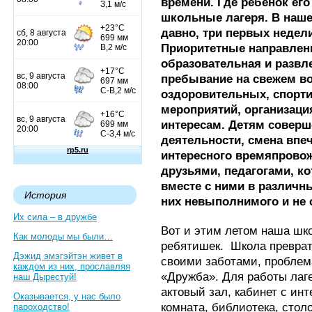
времени. Где ребенок его
школьные лагеря. В наше
давно, три первых недели
Приоритетные направлени
образовательная и развл
пребывание на свежем во
оздоровительных, спорти
мероприятий, организация
интересам. Детям совер
деятельности, смена впе
интересного времяпрово
друзьями, педагогами, к
вместе с ними в различн
История
них невыполнимого и не 
Их сила – в дружбе
Вот и этим летом наша шк
Как молоды мы были…
ребятишек.
Школа преврат
Дэжид эмэгэйтэн живет в
своими заботами, проблем
каждом из них, прославляя
«Дружба». Для работы лаг
наш Дырестуй!
актовый зал, кабинет с инт
Оказывается, у нас было
комната, библиотека, стол
пароходство!