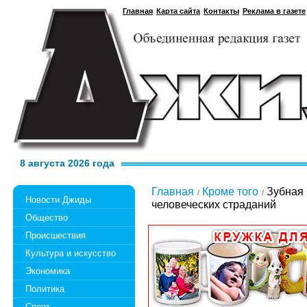
Главная
Карта сайта
Контакты
Реклама в газете
8 августа 2026 года
Главная
Кроме того
Зубная 
Новости Джиды
человеческих страданий
Общество
Происшествия
Культура и искусство
Экономика
Политика
Спорт