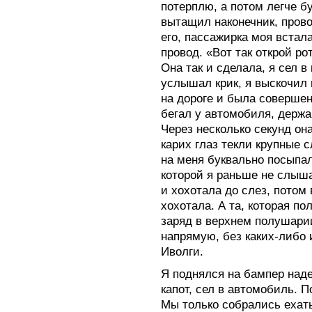
потерплю, а потом легче бу
вытащил наконечник, пров
его, пассажирка моя встал
провод. «Вот так открой ро
Она так и сделала, я сел в
услышал крик, я выскочил
на дороге и была совершенн
бегал у автомобиля, держа 
Через несколько секунд она
карих глаз текли крупные с
на меня буквально посыпал
которой я раньше не слыша
и хохотала до слез, потом
хохотала. А та, которая п
заряд в верхнем полушари
напрямую, без каких-либо 
Иволги.
Я поднялся на бампер наде
капот, сел в автомобиль. П
Мы только собрались ехать