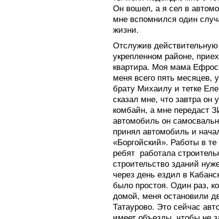
Он вошел, а я сел в автом
мне вспомнился один случ
жизни.
Отслужив действительную 
укрепленном районе, прие
квартира. Моя мама Ефрос
меня всего пять месяцев, 
брату Михаилу и тетке Ел
сказал мне, что завтра он 
комбайн, а мне передаст З
автомобиль он самосвальны
принял автомобиль и нача
«Боргойский». Работы в те
ребят работала строительн
строительство зданий нуж
через день ездил в Кабанс
было простоя. Один раз, ко
домой, меня остановили д
Татаурово. Это сейчас авт
имеет объезды, чтобы не з