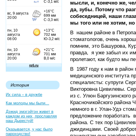
мысли, и, конечно же, че
да, зубы. Потому что раз
собеседницей, наши глаз
мы того или не хотим, но
В нашем районе в Петроп
стоматологов, очень хоро
помним, это Башурова, Кур
правда, я уже забыл их им
пролетают, как будто мы п
В 1987 году к нам в район
медицинского института п
специалисты: супруги Сер
История
Викторовна Цивилевы. Сер
Их сила – в дружбе
из с. Улюн Баргузинского р
Красночикойского района Ч
Как молоды мы были…
немного в г. Улан-Удэ сто
Дэжид эмэгэйтэн живет в
предложение поработать в
каждом из них, прославляя
наш Дырестуй!
района. С тех пор Цивиле
джидинцами. Своей доброт
Оказывается, у нас было
пароходство!
пациентам они заработали