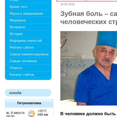
16.03.2018
Кроме того
Зубная боль – с
Наука и образование
человеческих с
Медицина
Интервью
История
Информер новостей
Рейтинг сайтов
Самые комментируемые
Самые читаемые
Опросы
Каталог сайтов
погода
Петропавловка
В человеке должно быть в