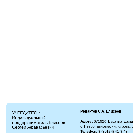
Редактор С.А. Елисеев
УЧРЕДИТЕЛЬ:
Индивидуальный
Адрес:
671920, Бурятия, Джид
предприниматель Елисеев
с. Петропавловка, ул. Кирова, 
Сергей Афанасьевич
Телефон:
8 (30134) 41-8-43