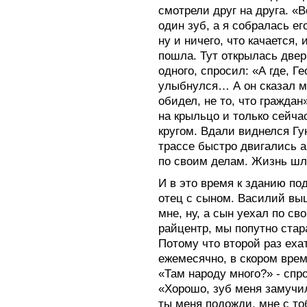
смотрели друг на друга. «В
один зуб, а я собралась его
ну и ничего, что качается,
пошла. Тут открылась двер
одного, спросил: «А где, Г
улыбнулся… А он сказал мн
обидел, не то, что граждан
на крыльцо и только сейча
кругом. Вдали виднелся Гу
трассе быстро двигались 
по своим делам. Жизнь шл
И в это время к зданию п
отец с сыном. Василий вы
мне, ну, а сын уехал по с
райцентр, мы попутно стар
Потому что второй раз еха
ежемесячно, в скором вре
«Там народу много?» - спро
«Хорошо, зуб меня замучил
ты меня подожди, мне с то