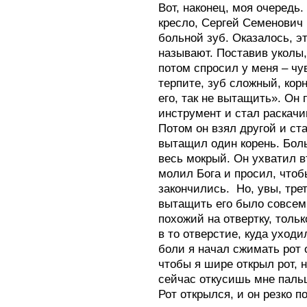
Вот, наконец, моя очередь.
кресло, Сергей Семенович 
больной зуб. Оказалось, эт
называют. Поставив уколы,
потом спросил у меня – чу
терпите, зуб сложный, кор
его, так не вытащить». Он 
инструмент и стал раскачив
Потом он взял другой и ст
вытащил один корень. Бол
весь мокрый. Он ухватил в
молил Бога и просил, чтоб
закончились. Но, увы, тре
вытащить его было совсем 
похожий на отвертку, тольк
в то отверстие, куда уходи
боли я начал сжимать рот о
чтобы я шире открыл рот, н
сейчас откусишь мне паль
Рот открылся, и он резко п