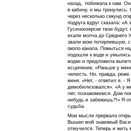
назад, побежала к нам. О
в кабину, и мы тронулись. 
через несколько секунд от
подруга вдруг сказала: «А 
Гусиноозерске твои будут,
ехали молча до Среднего Уб
звали мою потерпевшую, ск
около канала. Помыться на
подошли к воде и умылись.
водки и предложила выпить 
исцеление. «Раньше у меня
челюсть. Но, правда, реже
меня. «Нет, - ответил я. - 
демобилизовался». «А у ме
лет, познакомимся. Дом пока
нибудь и забежишь?!» Я отк
судьба.
Мои мысли прервала откры
Вышел мой знакомый Васил
отмучился. Теперь и жить