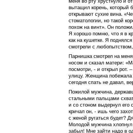
меня во рту хрустнуло и о
вытащил корень, который 
открывают сухие вина. «Че
стоматологии, но такой ко
похож на винт». Он положи
Я хорошо помню, что я в к
как на кушетке. Я поднялс
смотрели с любопытством, 
Парнишка смотрел на меня
носом и сказал матери: «Ма
посмотри, - и открыл рот. 
улицу. Женщина побежала 
сегодня спать не давал, ве
Пожилой мужчина, державш
стальными пальцами схвати
и со стоном выдернул его с
кричал он, - ишь чего захо
с женой ругаться будет? Д
Молодой мужчина хлопнул с
забыл! Мне зайти надо в о