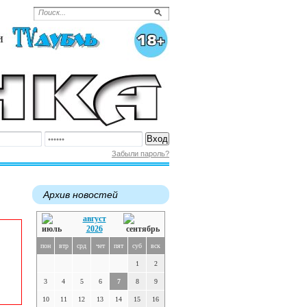
Забыли пароль?
Архив новостей
август
2026
пон
втр
срд
чет
пят
суб
вск
1
2
3
4
5
6
7
8
9
10
11
12
13
14
15
16