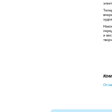
элек
Тепе
впер
худо
Нако
пере
и ве
твор
Ком
Остав