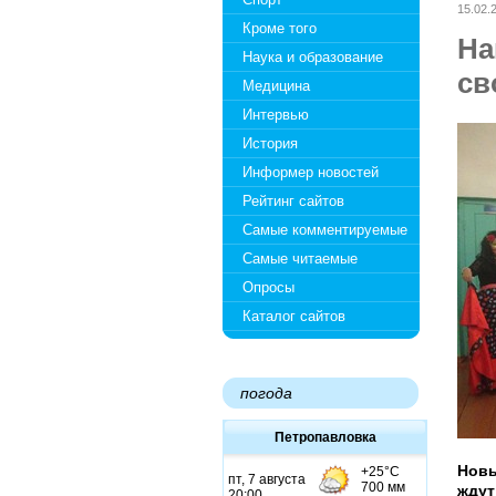
15.02.
Кроме того
На
Наука и образование
св
Медицина
Интервью
История
Информер новостей
Рейтинг сайтов
Самые комментируемые
Самые читаемые
Опросы
Каталог сайтов
погода
Петропавловка
Новы
ждут