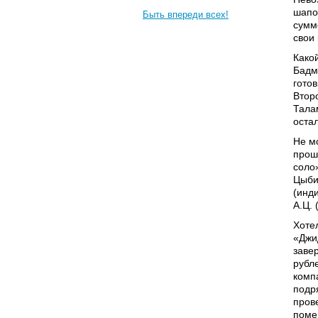
шапо
Быть впереди всех!
сумм
свои
Како
Бадм
гото
Втор
Тала
оста
Не м
прош
соло
Цыби
(инд
А.Ц.
Хоте
«Джи
заве
рубл
комп
подр
пров
поме