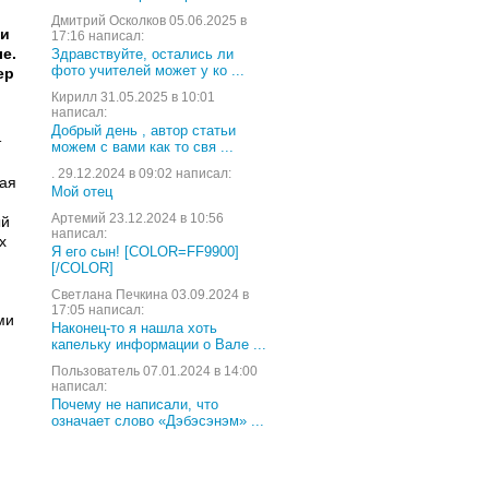
Дмитрий Осколков 05.06.2025 в
ои
17:16 написал:
е.
Здравствуйте, остались ли
фото учителей может у ко ...
ер
Кирилл 31.05.2025 в 10:01
написал:
Добрый день , автор статьи
т
можем с вами как то свя ...
. 29.12.2024 в 09:02 написал:
кая
Мой отец
Артемий 23.12.2024 в 10:56
ый
написал:
х
Я его сын! [COLOR=FF9900]
[/COLOR]
Светлана Печкина 03.09.2024 в
17:05 написал:
ми
Наконец-то я нашла хоть
капельку информации о Вале ...
Пользователь 07.01.2024 в 14:00
написал:
Почему не написали, что
означает слово «Дэбэсэнэм» ...