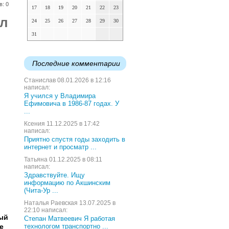
в: 0
17
18
19
20
21
22
23
ул
24
25
26
27
28
29
30
31
Последние комментарии
Станислав 08.01.2026 в 12:16
написал:
Я учился у Владимира
Ефимовича в 1986-87 годах. У
...
Ксения 11.12.2025 в 17:42
написал:
Приятно спустя годы заходить в
интернет и просматр ...
Татьяна 01.12.2025 в 08:11
написал:
Здравствуйте. Ищу
информацию по Акшинским
(Чита-Ур ...
Наталья Раевская 13.07.2025 в
22:10 написал:
ый
Степан Матвеевич Я работая
е
технологом транспортно ...