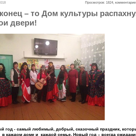
2018
Просмотров: 1824, комментарие
конец – то Дом культуры распахн
ои двери!
й год - самый любимый, добрый, сказочный праздник, котор
 в каждом доме и каждой семье. Новый год – всегда ожидани