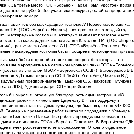
чка». За третье место ТОС «Борьёо - Наран» был удостоен приза 
е две тысячи рублей. Все участники конкурса достойно представил
 конкурсные номера.
й же новый год без маскарадных костюмов? Первое место заняла
аева Т.Б. (ТОС «Борьёо - Наран»), которая активно каждый год
вит маскарадные костюмы и ежегодно занимает призовое место.
ое место за маскарадный костюм занял Камалов В.М. (ТОС «Борьёо
мни»), третье место Аюшеева С.Ц. (ТОС «Борьёо - Тоонто»). Все
льные маскарадные костюмы были поощрены новогодними призам
огли мы обойти стороной и наших спонсоров, без которых не
ло наше мероприятие на отличном уровне: члены ТОСа «Борьёог
» (коллектив учителей МБОУ «Боргойская СОШ»), Батодоржиев В.В.
кжапов Б.Д.(ныне директор СОШ № 40 г. Улан-Удэ), Чимитов В.Д.
ивидуальный предприниматель), Цыбиков С.Б. (вахтовик), Мункуев
 (глава ЛПХ), Администрация СП «Боргойское».
лось бы выразить огромную благодарность администрации МО
динский район» и лично главе Цыренову В.Р. за поддержку в
ршении строительства Дома культуры, где было выделено 548 000
ей. Тендер на проведение работ выиграли подрядчики г. Улан-удэ
ания «Технология Плюс». Все работы проводились совместно с
ядчиками и членами ТОСа «Борьёо - Таламни». В Боргойском СДК
едены электроосвещение, теплоснабжение. Открыто отдельное
щение для установки спортивного инвентаря, установлен