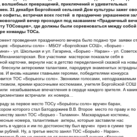
, волшебных превращений, приключений и удивительных
мен. 31 декабря Боргойский сельский Дом культуры зажег св
е софиты, встречая всех гостей в празднично украшенном зал
новогодний вечер проходил под названием «Прадничный веч
угу ТОСовцев», где должны были соревноваться между собой
ре команды ТОСа.
омент проведения праздничного вечера было подано три заявки о
вцев: «Борьеогы соло» - МБОУ «Боргойская СОШ», «Борьео -
ни» - ул. Школьная и ул. Гагарина, «Борьео - Наран» - ул. Советс
. Механизаторская. Все участники мастерски показали себя в
тной карточке, вернули нас в детство переделанной сказкой на нов
и блеснули актерскими талантами, пародируя знаменитых эстрадны
ов. И вновь нашими главными героями, победителями конкурса
овится ТОС «Борьеогы соло». Звонкими голосами, неподражаемым
стизмом, яркими красочными костюмами, учителя Боргойской СОШ
вили незабываемые впечатления в сердце каждого зрителя. А каки
дисментами встречали их номера…
граду за первое место ТОСу «Борьёогы соло» вручен баран,
сором которого стал Батодоржиев В.В. Второе место по праву и по
оинству занял ТОС «Борьео - Таламни». Маскарадные костюмы,
ресные номера, талантливые актеры, которые заставили нас
рить в чудеса и им по достоионству был вручен приз в сумме три
чи рублей. Ну, а третье место занял ТОС «Борьёо - Наран».
зможно было не смеяться от переделанной сценки «Красная