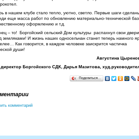
трокотел.
рь в нашем клубе стало тепло, уютно, светло. Первые шаги сделан
еди еще масса работ по обновлению материально-технической баз
жественному оформлению и т.д.
нец – то! Боргойский сельский Дом культуры распахнул свои двери
д земляками! И жизнь наших односельчан станет теперь намного я
селее… Как говорится, в каждом человеке заискрится частичка
ческой души!
Августина Цырено
директор Боргойского СДК, Дарья Мазитова, худ.руководите
Поделиться…
ментарии
ить комментарий