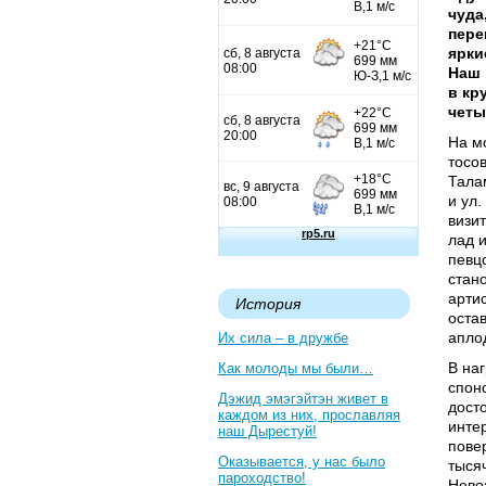
чуда
пере
ярки
Наш 
в кр
четы
На м
тосо
Талам
и ул
визи
лад 
певц
стан
арти
История
оста
апло
Их сила – в дружбе
В на
Как молоды мы были…
спон
Дэжид эмэгэйтэн живет в
дост
каждом из них, прославляя
инте
наш Дырестуй!
пове
Оказывается, у нас было
тыся
пароходство!
Нево