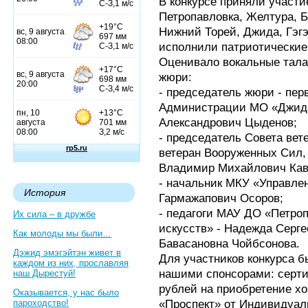
В конкурсе приняли участи
Петропавловка, Желтура, Б
Нижний Торей, Джида, Гэгэ
исполнили патриотические 
Оценивало вокальные тала
жюри:
- председатель жюри - пер
Администрации МО «Джиди
Александрович Цыденов;
- председатель Совета вет
ветеран Вооруженных Сил, к
Владимир Михайлович Кав
- начальник МКУ «Управле
История
Гармажапович Осоров;
- педагоги МАУ ДО «Петро
Их сила – в дружбе
искусств» - Надежда Серге
Как молоды мы были…
Бавасановна Чойбсонова.
Дэжид эмэгэйтэн живет в
Для участников конкурса 
каждом из них, прославляя
нашими спонсорами: серт
наш Дырестуй!
рублей на приобретение хо
Оказывается, у нас было
«Проспект» от Индивидуал
пароходство!