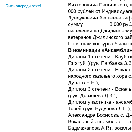
Викторовича Пашинского, 
Быть впереди всех!
000 рублей от Индивидуал
Лундуковича Аюшеева кафе
сумму 3 000 рублей о
населения по Джидинскому
ветеранов Джидинского рай
По итогам конкурса были 
В номинации «Ансамбли»
Диплом 1 степени - Клуб п
Гэгэтуй ((рук. Пагбаева З.З
Диплом 2 степени - Вокаль
народного казачьего хора с.
Дунаев Е.Н.);
Диплом 3 степени - Вокаль
(рук. Доржиева Д.К.);
Диплом участника - ансамб
Торей (рук. Будунова Л.П.)
Александра Борисова с. Дж
Вокальный ансамбль с. Гэгэ
Бадмажапова А.Р.), вокальн