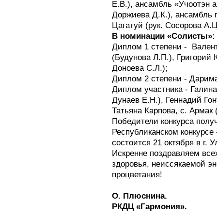
Е.В.), ансамбль «Учоотэн а
Доржиева Д.К.), ансамбль 
Цагатуй (рук. Сосорова А.Ц
В номинации «Солисты»:
Диплом 1 степени - Валент
(Будунова Л.П.), Григорий 
Доноева С.Л.);
Диплом 2 степени - Дарима
Диплом участника - Галина 
Дунаев Е.Н.), Геннадий Гон
Татьяна Карпова, с. Армак 
Победители конкурса получ
Республиканском конкурсе
состоится 21 октября в г. У
Искренне поздравляем всех
здоровья, неиссякаемой эн
процветания!
О. Плюснина.
РКДЦ «Гармония».