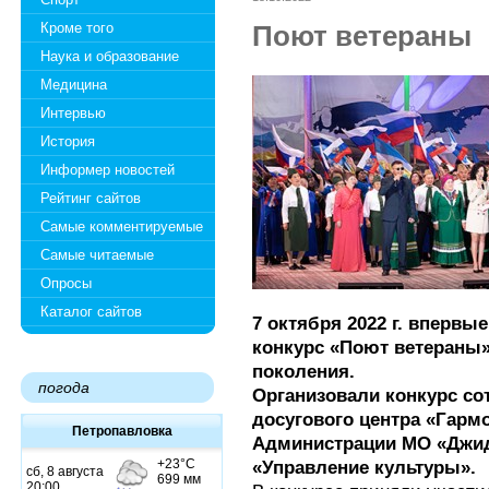
Кроме того
Поют ветераны
Наука и образование
Медицина
Интервью
История
Информер новостей
Рейтинг сайтов
Самые комментируемые
Самые читаемые
Опросы
Каталог сайтов
7 октября 2022 г. вперв
конкурс «Поют ветераны»
поколения.
погода
Организовали конкурс со
досугового центра «Гарм
Петропавловка
Администрации МО «Джид
«Управление культуры».