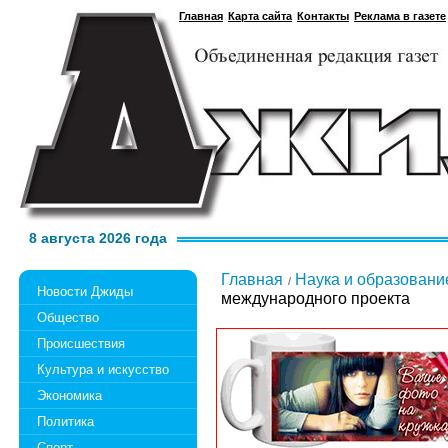
Главная
Карта сайта
Контакты
Реклама в газете
8 августа 2026 года
Главная
Наука и образовани
Новости Джиды
международного проекта
Общество
Происшествия
Культура и искусство
Экономика
Политика
Спорт