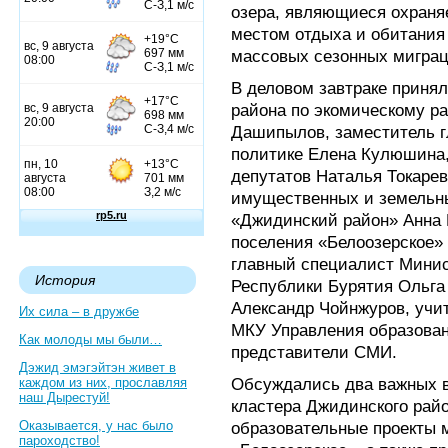
озера, являющиеся охран
местом отдыха и обитания 
массовых сезонных миграц
В деловом завтраке принял
района по экомическому р
Дашипылов, заместитель г
политике Елена Кулюшина,
депутатов Наталья Токарев
имущественных и земельн
«Джидинский район» Анна К
поселения «Белоозерское»
главный специалист Минис
История
Республики Бурятия Ольга
Александр Чойнжуров, учи
Их сила – в дружбе
МКУ Управления образова
Как молоды мы были…
представители СМИ.
Дэжид эмэгэйтэн живет в
Обсуждались два важных в
каждом из них, прославляя
наш Дырестуй!
кластера Джидинского райо
Оказывается, у нас было
образовательные проекты 
пароходство!