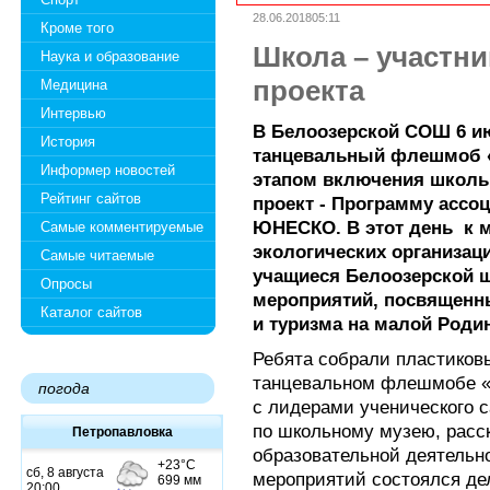
28.06.201805:11
Кроме того
Школа – участн
Наука и образование
проекта
Медицина
Интервью
В Белоозерской СОШ 6 и
История
танцевальный флешмоб «
Информер новостей
этапом включения школ
Рейтинг сайтов
проект - Программу ассо
ЮНЕСКО. В этот день к 
Самые комментируемые
экологических организац
Самые читаемые
учащиеся Белоозерской 
Опросы
мероприятий, посвященн
Каталог сайтов
и туризма на малой Родин
Ребята собрали пластиков
танцевальном флешмобе «
погода
с лидерами ученического 
по школьному музею, расск
Петропавловка
образовательной деятельн
мероприятий состоялся де