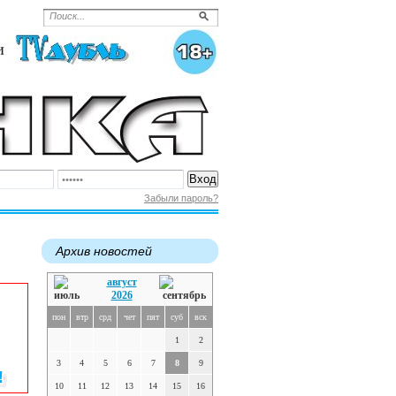
Забыли пароль?
Архив новостей
август
2026
пон
втр
срд
чет
пят
суб
вск
1
2
3
4
5
6
7
8
9
10
11
12
13
14
15
16