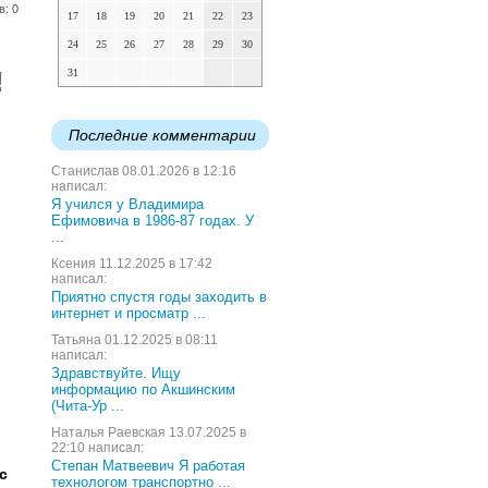
в: 0
17
18
19
20
21
22
23
24
25
26
27
28
29
30
!
31
Последние комментарии
Станислав 08.01.2026 в 12:16
написал:
Я учился у Владимира
Ефимовича в 1986-87 годах. У
...
Ксения 11.12.2025 в 17:42
написал:
Приятно спустя годы заходить в
интернет и просматр ...
Татьяна 01.12.2025 в 08:11
написал:
Здравствуйте. Ищу
информацию по Акшинским
(Чита-Ур ...
Наталья Раевская 13.07.2025 в
22:10 написал:
Степан Матвеевич Я работая
с
технологом транспортно ...