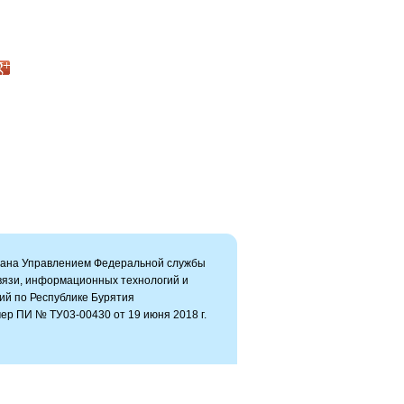
вана Управлением Федеральной службы
связи, информационных технологий и
ий по Республике Бурятия
ер ПИ № ТУ03-00430 от 19 июня 2018 г.
ь