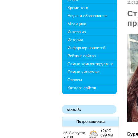
11.03.
Кроме того
Ст
Наука и образование
пр
Медицина
Интервью
История
Информер новостей
Рейтинг сайтов
Самые комментируемые
Самые читаемые
Опросы
Каталог сайтов
погода
Петропавловка
Буря