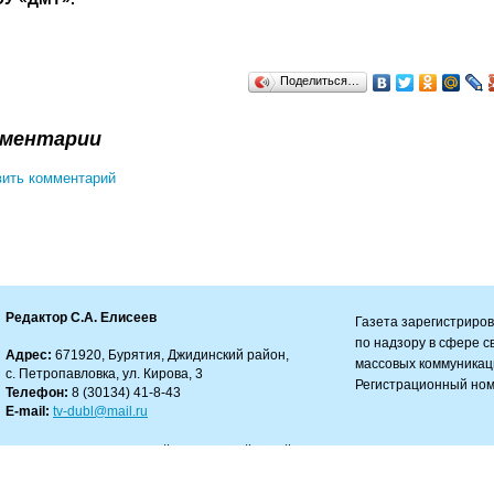
Поделиться…
ментарии
ить комментарий
Редактор С.А. Елисеев
Газета зарегистриро
по надзору в сфере 
Адрес:
671920, Бурятия, Джидинский район,
массовых коммуникац
с. Петропавловка, ул. Кирова, 3
Регистрационный ном
Телефон:
8 (30134) 41-8-43
E-mail:
tv-dubl@mail.ru
зрешено только с работающей гиперссылкой на сайт.
ности за содержание комментариев.
автора и не несет ответственности за авторские материалы, а также за достоверност
 в рекламных объявлениях.