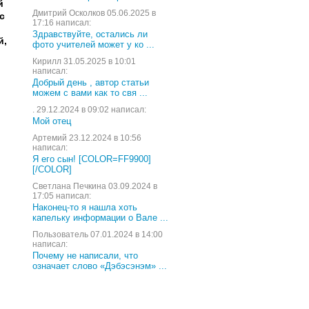
й
Дмитрий Осколков 05.06.2025 в
с
17:16 написал:
Здравствуйте, остались ли
й,
фото учителей может у ко ...
Кирилл 31.05.2025 в 10:01
написал:
Добрый день , автор статьи
можем с вами как то свя ...
. 29.12.2024 в 09:02 написал:
Мой отец
Артемий 23.12.2024 в 10:56
написал:
Я его сын! [COLOR=FF9900]
[/COLOR]
Светлана Печкина 03.09.2024 в
17:05 написал:
Наконец-то я нашла хоть
капельку информации о Вале ...
Пользователь 07.01.2024 в 14:00
написал:
Почему не написали, что
означает слово «Дэбэсэнэм» ...