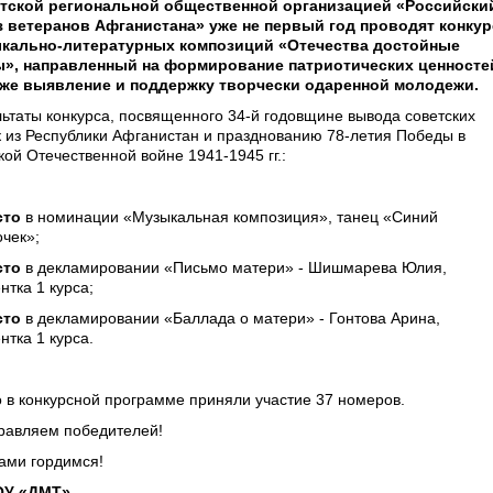
тской региональной общественной организацией «Российски
 ветеранов Афганистана» уже не первый год проводят конкур
кально-литературных композиций «Отечества достойные
», направленный на формирование патриотических ценносте
кже выявление и поддержку творчески одаренной молодежи.
льтаты конкурса, посвященного 34-й годовщине вывода советских
к из Республики Афганистан и празднованию 78-летия Победы в
кой Отечественной войне 1941-1945 гг.:
сто
в номинации «Музыкальная композиция», танец «Синий
очек»;
сто
в декламировании «Письмо матери» - Шишмарева Юлия,
нтка 1 курса;
сто
в декламировании «Баллада о матери» - Гонтова Арина,
нтка 1 курса.
о в конкурсной программе приняли участие 37 номеров.
равляем победителей!
ами гордимся!
У «ДМТ».