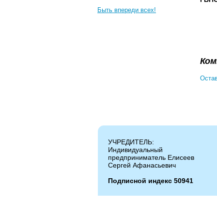
Быть впереди всех!
Ком
Остав
УЧРЕДИТЕЛЬ:
Индивидуальный
предприниматель Елисеев
Сергей Афанасьевич
Подписной индекс 50941
Копирование и цитирование материалов ра
Администрация сайта не несет ответствен
Администрация может не разделять мнение 
информации и телефонов, опубликованных