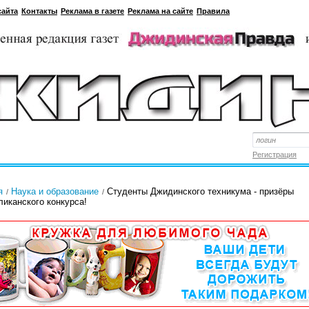
сайта
Контакты
Реклама в газете
Реклама на сайте
Правила
Регистрация
я
Наука и образование
Студенты Джидинского техникума - призёры
ликанского конкурса!