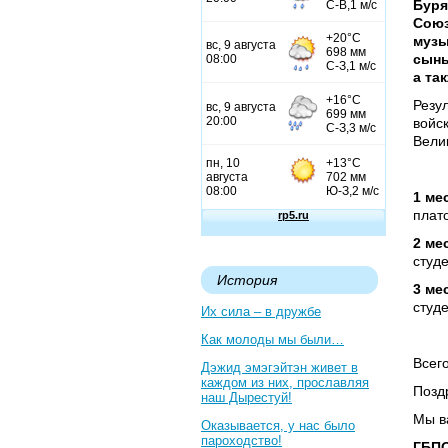
Буря
Союз
музы
сыны
а та
Резу
войс
Вели
1 ме
плат
2 ме
студе
История
3 ме
студе
Их сила – в дружбе
Как молоды мы были…
Всег
Дэжид эмэгэйтэн живет в
каждом из них, прославляя
Позд
наш Дырестуй!
Мы в
Оказывается, у нас было
пароходство!
ГБПО