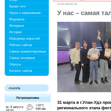
15.04.202311:20
Кроме того
У нас – самая т
Наука и образование
Медицина
Интервью
История
Информер новостей
Рейтинг сайтов
Самые комментируемые
Самые читаемые
Опросы
Каталог сайтов
погода
Петропавловка
31 марта в г.Улан-Удэ п
регионального этапа фес