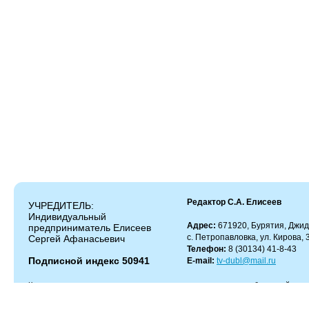
Редактор С.А. Елисеев
УЧРЕДИТЕЛЬ:
Индивидуальный
Адрес:
671920, Бурятия, Джид
предприниматель Елисеев
с. Петропавловка, ул. Кирова, 
Сергей Афанасьевич
Телефон:
8 (30134) 41-8-43
Подписной индекс 50941
E-mail:
tv-dubl@mail.ru
Копирование и цитирование материалов разрешено только с работающей гипер
Администрация сайта не несет ответственности за содержание комментариев.
Администрация может не разделять мнение автора и не несет ответственности