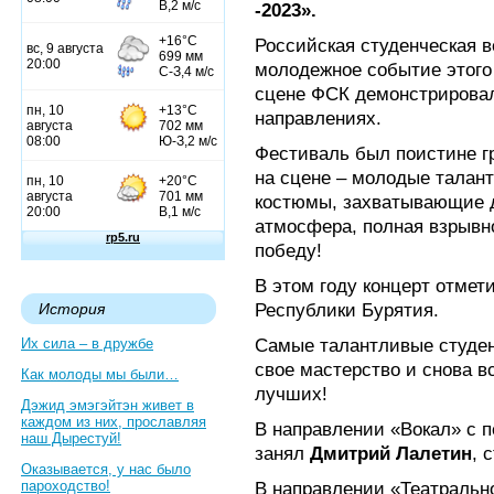
-2023».
Российская студенческая 
молодежное событие этого
сцене ФСК демонстрировал
направлениях.
Фестиваль был поистине г
на сцене – молодые талан
костюмы, захватывающие 
атмосфера, полная взрывно
победу!
В этом году концерт отмет
Республики Бурятия.
История
Самые талантливые студен
Их сила – в дружбе
свое мастерство и снова вс
Как молоды мы были…
лучших!
Дэжид эмэгэйтэн живет в
каждом из них, прославляя
В направлении «Вокал» с 
наш Дырестуй!
занял
Дмитрий Лалетин
, 
Оказывается, у нас было
пароходство!
В направлении «Театральн