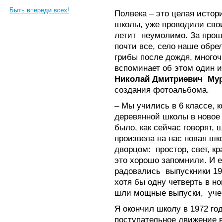
Быть впереди всех!
Полвека – это целая истор
школы, уже проводили сво
летит неумолимо. За прош
почти все, село наше обре
грибы после дождя, много
вспоминает об этом один 
Николай Дмитриевич Му
создания фотоальбома.
– Мы учились в 6 классе, к
деревянной школы в новое 
было, как сейчас говорят,
произвела на нас новая шк
дворцом: простор, свет, к
это хорошо запомнили. И е
радовались выпускники 196
хотя бы одну четверть в но
шли мощные выпуски, уче
Я окончил школу в 1972 го
поступательное движение в