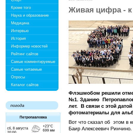
Кроме того
Живая цифра - 
Наука и образование
Медицина
Интервью
История
Информер новостей
Рейтинг сайтов
Самые комментируемые
Самые читаемые
Опросы
Каталог сайтов
Флэшмобом решили отме
№1. Зданию Петропавло
погода
лет. В связи с этой дато
фотоматериалы для аль
Петропавловка
Вот что сказал об этом в 
Баир Алексеевич Ринчино.