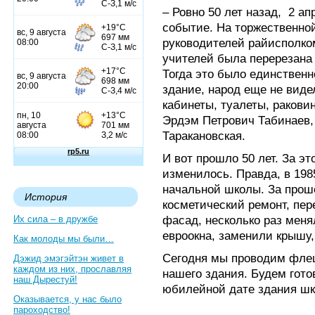
– Ровно 50 лет назад, 2 а
событие. На торжественно
руководителей райисполк
учителей была перерезана 
Тогда это было единственн
здание, народ еще не виде
кабинеты, туалеты, раков
Эрдэм Петрович Табинаев,
Таракановская.
И вот прошло 50 лет. За э
изменилось. Правда, в 198
начальной школы. За про
История
косметический ремонт, пе
фасад, несколько раз меня
Их сила – в дружбе
евроокна, заменили крышу,
Как молоды мы были…
Сегодня мы проводим фле
Дэжид эмэгэйтэн живет в
каждом из них, прославляя
нашего здания. Будем гот
наш Дырестуй!
юбилейной дате здания шк
Оказывается, у нас было
пароходство!