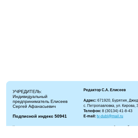
Редактор С.А. Елисеев
УЧРЕДИТЕЛЬ:
Индивидуальный
Адрес:
671920, Бурятия, Джид
предприниматель Елисеев
с. Петропавловка, ул. Кирова, 
Сергей Афанасьевич
Телефон:
8 (30134) 41-8-43
Подписной индекс 50941
E-mail:
tv-dubl@mail.ru
Копирование и цитирование материалов разрешено только с работающей гипер
Администрация сайта не несет ответственности за содержание комментариев.
Администрация может не разделять мнение автора и не несет ответственности