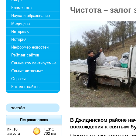
Кроме того
Чистота – залог
Наука и образование
Медицина
Интервью
История
Информер новостей
Рейтинг сайтов
Самые комментируемые
Самые читаемые
Опросы
Каталог сайтов
погода
В Джидинском районе на
Петропавловка
восхождения к святым б