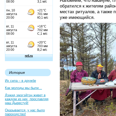
Напомним, что накануне, 
обратился к жителям район
местах ритуалов, а также 
уже имеющийся.
История
Их сила – в дружбе
Как молоды мы были…
Дэжид эмэгэйтэн живет в
каждом из них, прославляя
наш Дырестуй!
Оказывается, у нас было
пароходство!