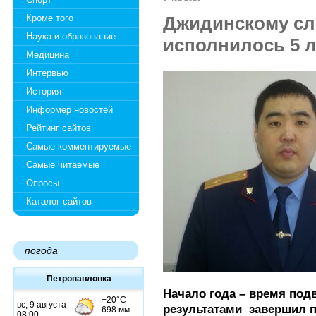
Кроме того
Джидинскому сл
Наука и образование
исполнилось 5 л
Медицина
Интервью
История
Информер новостей
Рейтинг сайтов
Самые комментируемые
Самые читаемые
Опросы
Каталог сайтов
погода
Петропавловка
Начало года – время подв
результатами
завершил 