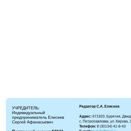
Редактор С.А. Елисеев
УЧРЕДИТЕЛЬ:
Индивидуальный
Адрес:
671920, Бурятия, Джид
предприниматель Елисеев
с. Петропавловка, ул. Кирова, 
Сергей Афанасьевич
Телефон:
8 (30134) 41-8-43