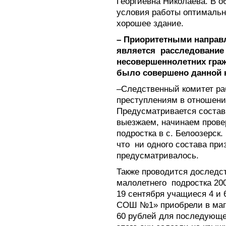
Георгиевна Николаева. В о
условия работы оптимальны
хорошее здание.
– Приоритетными направ
является расследование
несовершеннолетних гра
было совершено данной к
–Следственный комитет ра
преступлениям в отношен
Предусматривается состав 
выезжаем, начинаем прове
подростка в с. Белоозерск
что
ни одного состава при
предусматривалось.
Также проводится доследст
малолетнего
подростка 20
19 сентября учащиеся 4 и
СОШ №1» приобрели в маг
60 рублей для последующе