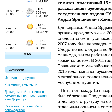
комитет, отметивший 15 я
рассказывает руководит
следственного отдела СУ
Алдар Эрдыниевич Хайда
Для справки. Алдар Эрдын
органах прокуратуры – с 20
следователем в Гусиноозе
2007 году был переведен 
Следственного отдела по 
Улан-Удэ, затем работал 
криминалистом. В 2011 го
Еравнинского межрайонного
История
2015 года назначен руково
межрайонного следственно
Их сила – в дружбе
Республике Бурятия.
Как молоды мы были…
– Пять лет назад, 15 янва
Дэжид эмэгэйтэн живет в
был образован Следственн
каждом из них, прославляя
наш Дырестуй!
отдельную структуру из ор
Оказывается, у нас было
отдельным органом в сист
пароходство!