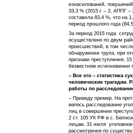
изнасилований, покушений
33,3 % (2015 г. – 2, АППГ 
составила 83,4 %, что на 1
период прошлого года (84,
За период 2015 года
сотру
осуществлено по двум рай
происшествий, в том числ
обнаружении трупа, при о
признаки преступления, 1
безвестном исчезновении 
– Все это – статистика с
человеческие трагедии. 
работы по расследовани
– Приведу пример. На про
велось расследование угол
лиц в совершении преступл
2 ст. 105 УК РФ в с. Бело
лицам. 31 июля
уголовное
рассмотрения по существу