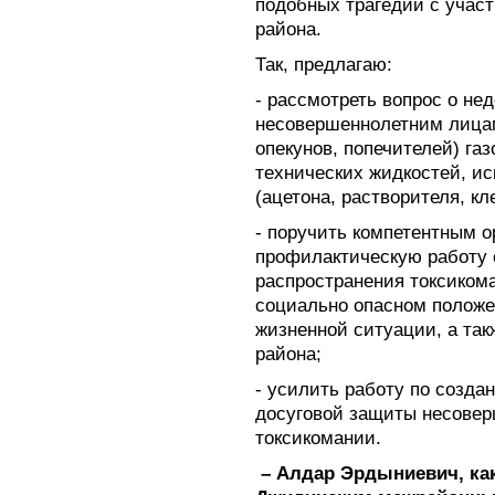
подобных трагедий с учас
района.
Так, предлагаю:
- рассмотреть вопрос о н
несовершеннолетним лицам
опекунов, попечителей) га
технических жидкостей, и
(ацетона, растворителя, кле
- поручить компетентным 
профилактическую работу 
распространения токсиком
социально опасном положе
жизненной ситуации, а та
района;
- усилить работу по созда
досуговой защиты несовер
токсикомании.
– Алдар Эрдыниевич, ка