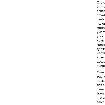
Это 
опят
свято
служ
свой
чело
мона
умес
упок
храм
крест
долж
несут
храм
сдела
христ
Слава
тех, 
поск
лет 
свое
Божь
что 
само