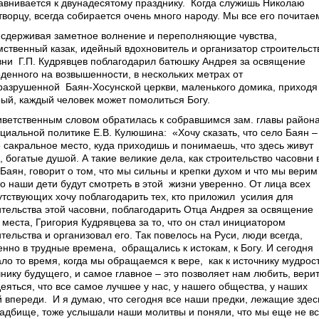
авнивается к двунадесятому празднику.
Когда служишь Николаю
творцу, всегда собирается очень много народу. Мы все его почитае
 сдерживая заметное волнение и переполняющие чувства,
мственный казак, идейный вдохновитель и организатор строительст
вни
Г.П. Кудрявцев поблагодарил батюшку Андрея за освящение
еденного на возвышенности, в нескольких метрах от
разрушенной
Баян-Хосунской церкви, маленького домика, приходя
рый, каждый человек может помолиться Богу.
иветственным словом обратилась к собравшимся зам. главы район
оциальной политике Е.В. Кулюшина:
«Хочу сказать, что село Баян –
е сакральное место, куда приходишь и понимаешь, что здесь живут
 богатые душой. А такие великие дела, как строительство часовни 
Баян, говорит о том, что мы сильны и крепки духом и что мы верим
то наши дети будут смотреть в этой
жизни уверенно. От лица всех
утствующих хочу поблагодарить тех, кто приложил
усилия для
ительства этой часовни, поблагодарить Отца Андрея за освящение
 места, Григория Кудрявцева за то, что он стал инициатором
тельства и организовал его. Так повелось на Руси, люди всегда,
енно в трудные времена,
обращались к истокам, к Богу. И сегодня
ало то время, когда мы обращаемся к вере,
как к источнику мудрос
чнику будущего, и самое главное – это позволяет нам любить, вери
еяться, что все самое лучшее у нас, у нашего общества, у наших
й впереди.
И я думаю, что сегодня все наши предки, лежащие здес
ладбище, тоже услышали наши молитвы и поняли, что мы еще не в