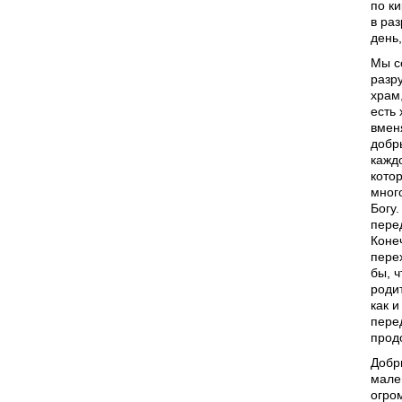
по ки
в ра
день,
Мы с
разр
храм,
есть 
вмен
добр
кажд
кото
мног
Богу
пере
Конеч
пере
бы, 
роди
как 
пере
прод
Добр
мален
огро