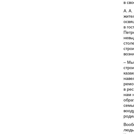
в св
А. А
жите
освя
в го
Петр
невы
стол
строи
возн
– Мы
строи
каза
наве
ремо
в рес
нам 
обра
семь
воод
роди
Вооб
людь