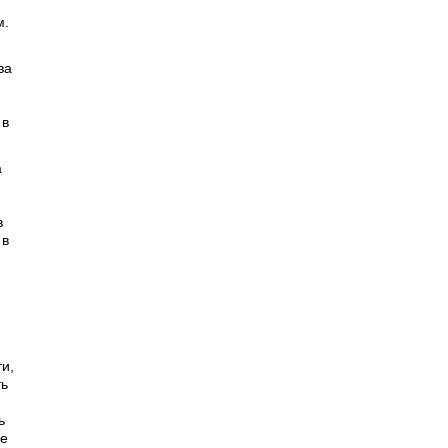
м.
ва
 в
а
в
 в
ти,
ть
ь
се