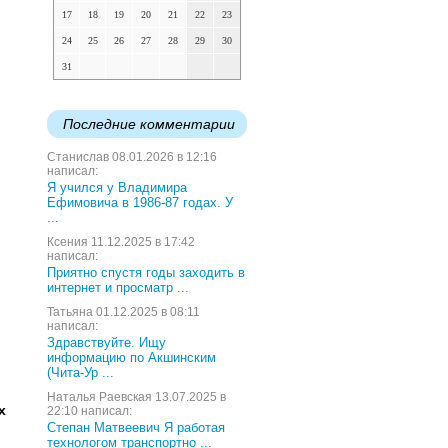
17
18
19
20
21
22
23
24
25
26
27
28
29
30
31
Последние комментарии
Станислав 08.01.2026 в 12:16
написал:
Я учился у Владимира
Ефимовича в 1986-87 годах. У
...
Ксения 11.12.2025 в 17:42
написал:
Приятно спустя годы заходить в
интернет и просматр ...
Татьяна 01.12.2025 в 08:11
написал:
Здравствуйте. Ищу
информацию по Акшинским
(Чита-Ур ...
Наталья Раевская 13.07.2025 в
х
22:10 написал:
Степан Матвеевич Я работая
технологом транспортно ...