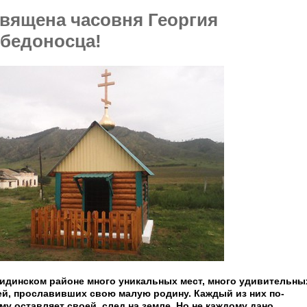
вящена часовня Георгия
бедоносца!
идинском районе много уникальных мест, много удивительны
й, прославивших свою малую родину. Каждый из них по-
му оставляет своей
след на земле. Но не каждому дано