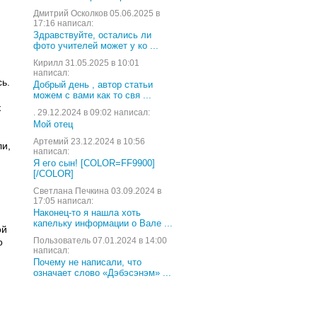
Дмитрий Осколков 05.06.2025 в
17:16 написал:
Здравствуйте, остались ли
фото учителей может у ко ...
Кирилл 31.05.2025 в 10:01
написал:
ь.
Добрый день , автор статьи
можем с вами как то свя ...
к
. 29.12.2024 в 09:02 написал:
Мой отец
Артемий 23.12.2024 в 10:56
ли,
написал:
Я его сын! [COLOR=FF9900]
[/COLOR]
Светлана Печкина 03.09.2024 в
17:05 написал:
Наконец-то я нашла хоть
капельку информации о Вале ...
ой
Пользователь 07.01.2024 в 14:00
о
написал:
Почему не написали, что
означает слово «Дэбэсэнэм» ...