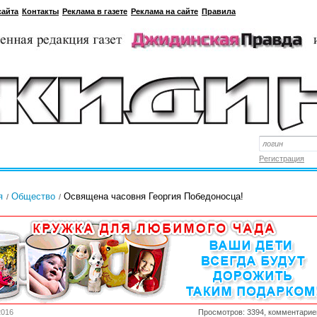
сайта
Контакты
Реклама в газете
Реклама на сайте
Правила
Регистрация
я
Общество
Освящена часовня Георгия Победоносца!
2016
Просмотров: 3394, комментарие