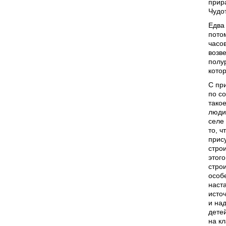
прир
Чудо
Едва
пото
часо
возв
полу
кото
С пр
по с
тако
люди,
селе 
то, ч
прис
стро
этого
строи
особ
наст
исто
и над
дете
на к