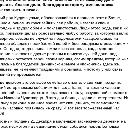
ершить
благое дело, благодаря которому имя человека
нется жить в веках.
чий род Кудрявцевых, обосновавшийся в прошлом веке в Баяне,
инном, одном из красивейших сел района, известен своим
урядным трудолюбием и покладистостью. Люди этого рода, как и их
ки, привыкли делать основательно любую работу, за которую взялис
аверное, совсем не случайно продолжатели казацкой фамилии
явцев обладают несгибаемой волей и беспощадным стремлением 
. Сегодня, когда с лица земли исчезают села, когда местное
ление выезжает в другие регионы в поисках лучшей доли, род
явцевых остается верен своим корням, своим предкам, которые жи
ились на благодатной джидинской земле и упокоились здесь же.
явцевы не изменяют традициям и обычаям, и потому у них связь
лений не прерывается.
нце декабря это большое семейство отметило светлый праздник,
ший историческим событием для села Баян, – открытие часовни,
роенной нынешним летом недалеко от полуразрушенной знаменит
ви Николая Чудотворца. Этого дня баянцы ждали с нетерпением. Н
ольку в районе в данное время нет священника, то возможность
ить часовню появилась не сразу. И вот этот торжественный час
л!
розный полдень 21 декабря в маленькой заснеженной деревне
на
орке, несмотря на леденящую стужу, собрался народ. Батюшка