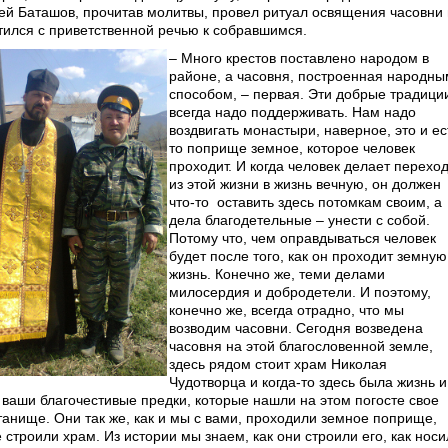
ей Баташов, прочитав молитвы, провел ритуал освящения часовни 
тился с приветственной речью к собравшимся.
– Много крестов поставлено народом в
районе, а часовня, построенная народны
способом, – первая. Эти добрые традици
всегда надо поддерживать. Нам надо
воздвигать монастыри, наверное, это и ес
то поприще земное, которое человек
проходит. И когда человек делает перехо
из этой жизни в жизнь вечную, он должен
что-то
оставить здесь потомкам своим, а
дела благодетельные – унести с собой.
Потому что, чем оправдываться человек
будет после того, как он проходит земную
жизнь. Конечно же, теми делами
милосердия и добродетели. И поэтому,
конечно же, всегда отрадно, что мы
возводим часовни. Сегодня возведена
часовня на этой благословенной земле,
здесь рядом стоит храм Николая
Чудотворца и когда-то здесь была жизнь и
 ваши благочестивые предки, которые нашли на этом погосте свое
танище. Они так же, как и мы с вами, проходили земное поприще,
 строили храм. Из истории мы знаем, как они строили его, как нос