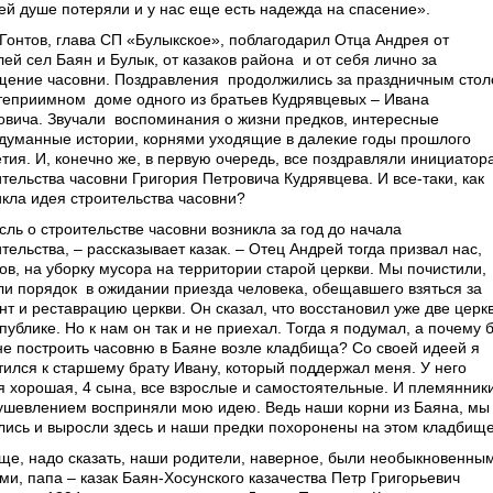
оей душе потеряли и у нас еще есть надежда на спасение».
. Гонтов, глава СП «Булыкское», поблагодарил Отца Андрея от
лей сел Баян и Булык, от казаков района
и от себя лично за
щение часовни. Поздравления
продолжились за праздничным сто
степриимном
доме одного из братьев Кудрявцевых – Ивана
овича. Звучали
воспоминания о жизни предков, интересные
думанные истории, корнями уходящие в далекие годы прошлого
етия. И, конечно же, в первую очередь, все поздравляли инициатор
тельства часовни Григория Петровича Кудрявцева. И все-таки, как
икла идея строительства часовни?
сль о строительстве часовни возникла за год до начала
тельства, – рассказывает казак. – Отец Андрей тогда призвал нас,
ков, на уборку мусора на территории старой церкви. Мы почистили,
ли порядок
в ожидании приезда человека, обещавшего взяться за
нт и реставрацию церкви. Он сказал, что восстановил уже две церк
публике. Но к нам он так и не приехал. Тогда я подумал, а почему 
не построить часовню в Баяне возле кладбища? Со своей идеей я
тился к старшему брату Ивану, который поддержал меня. У него
я хорошая, 4 сына, все взрослые и самостоятельные. И племянники
ушевлением восприняли мою идею. Ведь наши корни из Баяна, мы
лись и выросли здесь и наши предки похоронены на этом кладбище
ще, надо сказать, наши родители, наверное, были необыкновенны
ми, папа – казак Баян-Хосунского казачества Петр Григорьевич