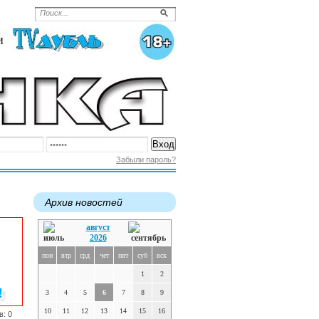
Забыли пароль?
Архив новостей
август
2026
пон
втр
срд
чет
пят
суб
вск
1
2
3
4
5
6
7
8
9
10
11
12
13
14
15
16
в: 0