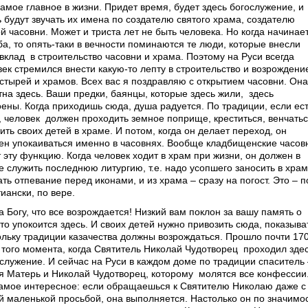
самое главное в жизни. Придет время, будет здесь богослужение, и
ь будут звучать их имена по создателю святого храма, создателю
й часовни. Может и триста лет не быть человека. Но когда начинае
ба, то опять-таки в вечности поминаются те люди, которые внесли
 вклад
в строительство часовни и храма. Поэтому на Руси всегда
век стремился внести какую-то лепту в строительство и возрождени
стырей и храмов. Всех вас я поздравляю с открытием часовни. Она
тна здесь. Ваши предки, баянцы, которые здесь жили,
здесь
оены. Когда приходишь сюда, душа радуется. По традиции, если ес
, человек
должен проходить земное поприще, креститься, венчатьс
ить своих детей в храме. И потом, когда он делает переход, он
ен упокаиваться именно в часовнях. Вообще кладбищенские часов
 эту функцию. Когда человек ходит в храм при жизни, он должен в
е служить последнюю литургию, т.е. надо усопшего заносить в храм
ть отпевание перед иконами, и из храма – сразу на погост. Это – п
иански, по вере.
 Богу, что все возрождается! Низкий вам поклон за вашу память о
кто упокоится здесь. И своих детей нужно привозить сюда, показыва
ольку традиции казачества должны возрождаться. Прошло почти 17
с того момента, когда Святитель Николай Чудотворец
проходил зде
 служение. И сейчас на Руси в каждом доме по традиции спаситель 
я Матерь и Николай Чудотворец, которому
молятся все конфессии
самое интересное: если обращаешься к Святителю Николаю даже с
й маленькой просьбой, она выполняется. Настолько он по значимо