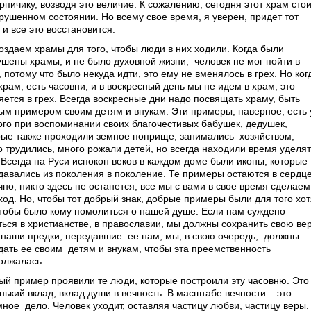
рпичику, возводя это величие. К сожалению, сегодня этот храм сто
зрушенном состоянии. Но всему свое время, я уверен, придет тот
 и все это восстановится.
оздаем храмы для того, чтобы люди в них ходили. Когда были
ушены храмы, и не было духовной жизни,
человек не мог пойти в
 потому что было некуда идти, это ему не вменялось в грех. Но ког
храм, есть часовни, и в воскресный день мы не идем в храм, это
яется в грех. Всегда воскресные дни надо посвящать храму, быть
ым примером своим детям и внукам. Эти примеры, наверное, есть 
ого при воспоминании своих благочестивых бабушек, дедушек,
рые также проходили земное поприще, занимались
хозяйством,
о трудились, много рожали детей, но всегда находили время уделят
. Всегда на Руси испокон веков в каждом доме были иконы, которые
давались из поколения в поколение. Те примеры остаются в сердце
но, никто здесь не останется, все мы с вами в свое время сделаем
ход. Но, чтобы тот добрый знак, добрые примеры были для того хот
чтобы было кому помолиться о нашей душе. Если нам суждено
ться в христианстве, в православии, мы должны сохранить свою вер
и наши предки, передавшие
ее нам, мы, в свою очередь,
должны
дать ее своим
детям и внукам, чтобы эта преемственность
олжалась.
ый пример проявили те люди, которые построили эту часовню. Это
ький вклад, вклад души в вечность. В масштабе вечности – это
мное
дело. Человек уходит, оставляя частицу любви, частицу веры.