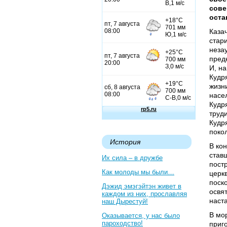
сов
оста
Каза
стар
неза
пред
И, н
Кудр
жизни
насе
Кудр
труд
Кудр
поко
История
В ко
став
Их сила – в дружбе
пост
Как молоды мы были…
церк
поск
Дэжид эмэгэйтэн живет в
освят
каждом из них, прославляя
наста
наш Дырестуй!
В мо
Оказывается, у нас было
пароходство!
приг