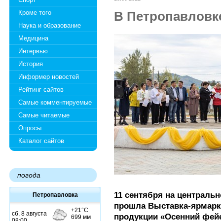
Кроме того
В Петропавловк
Наука и образование
Медицина
Интервью
История
Информер новостей
Рейтинг сайтов
Самые комментируемые
Самые читаемые
Опросы
Каталог сайтов
погода
11 сентября на централь
Петропавловка
прошла Выставка-ярмарк
продукции «Осенний фейе