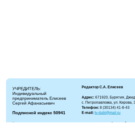
Редактор С.А. Елисеев
УЧРЕДИТЕЛЬ:
Индивидуальный
Адрес:
671920, Бурятия, Джид
предприниматель Елисеев
с. Петропавловка, ул. Кирова, 
Сергей Афанасьевич
Телефон:
8 (30134) 41-8-43
Подписной индекс 50941
E-mail:
tv-dubl@mail.ru
Копирование и цитирование материалов разрешено только с работающей гипер
Администрация сайта не несет ответственности за содержание комментариев.
Администрация может не разделять мнение автора и не несет ответственности
информации и телефонов, опубликованных в рекламных объявлениях.