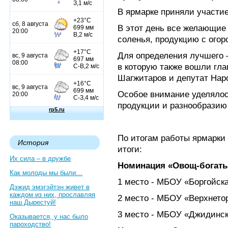
В ярмарке приняли участи
В этот день все желающие 
соленья, продукцию с огор
Для определения лучшего 
в которую также вошли гл
Шагжитаров и депутат Нар
Особое внимание уделяло
продукции и разнообразию
По итогам работы ярмарк
История
итоги:
Их сила – в дружбе
Номинация «Овощ-богаты
Как молоды мы были…
1 место - МБОУ «Боргойск
Дэжид эмэгэйтэн живет в
каждом из них, прославляя
2 место - МБОУ «Верхнето
наш Дырестуй!
3 место - МБОУ «Джидинс
Оказывается, у нас было
пароходство!