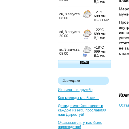
«Зав
Меро
муже
Пров
внут
июня
ужас
стои
не з
к па
История
Их сила – в дружбе
Ком
Как молоды мы были…
Остав
Дэжид эмэгэйтэн живет в
каждом из них, прославляя
наш Дырестуй!
Оказывается, у нас было
пароходство!