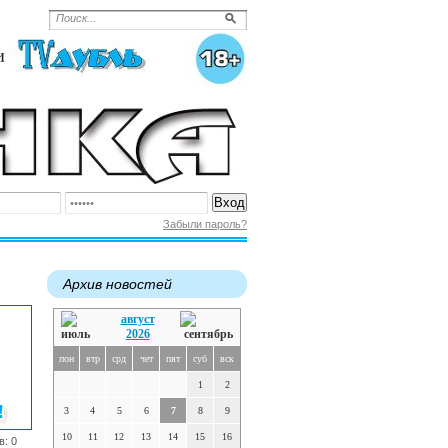
Забыли пароль?
Архив новостей
август
2026
пон
втр
срд
чет
пят
суб
вск
1
2
3
4
5
6
7
8
9
10
11
12
13
14
15
16
в: 0