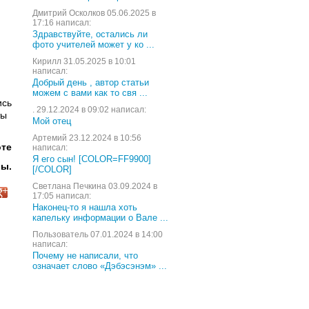
Дмитрий Осколков 05.06.2025 в
17:16 написал:
Здравствуйте, остались ли
фото учителей может у ко ...
Кирилл 31.05.2025 в 10:01
написал:
Добрый день , автор статьи
можем с вами как то свя ...
ись
. 29.12.2024 в 09:02 написал:
ты
Мой отец
Артемий 23.12.2024 в 10:56
оте
написал:
Я его сын! [COLOR=FF9900]
бы.
[/COLOR]
Светлана Печкина 03.09.2024 в
17:05 написал:
Наконец-то я нашла хоть
капельку информации о Вале ...
Пользователь 07.01.2024 в 14:00
написал:
Почему не написали, что
означает слово «Дэбэсэнэм» ...