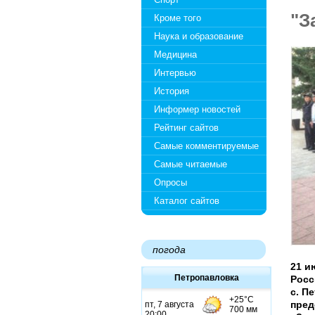
"З
Кроме того
Наука и образование
Медицина
Интервью
История
Информер новостей
Рейтинг сайтов
Самые комментируемые
Самые читаемые
Опросы
Каталог сайтов
погода
21 и
Петропавловка
Росс
с. П
пред