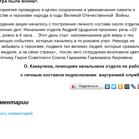
тра была война».
приятие проведено в целях сохранения и увековечения памяти о
стве и героизме народа в годы Великой Отечественной Войны.
едение акции началось с построения личного состава около отдела
ренних дел. Начальник отдела Андрей Цыдыпов произнес речь «22
, ровно в 4 часа… Этот день стал напоминанием для мира о тех
ающих событиях, которые начались в то роковое утро. Никогда не
т забывать о героизме, подвиге тех великих людей, которые сражал
а медали, а за свою страну», после чего сотрудники возложили цве
мятнику Героя Советского Союза Гармаева Гармажапа Аюровича.
О. Какаулина, помощник начальника отдела по раб
с личным составом
подполковник внутренней служ
Поделиться…
ментарии
ить комментарий