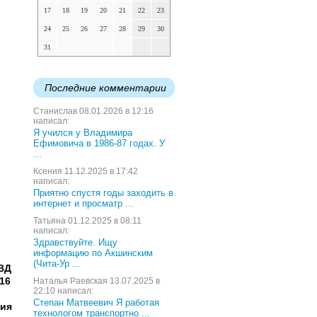
17
18
19
20
21
22
23
24
25
26
27
28
29
30
31
Последние комментарии
Станислав 08.01.2026 в 12:16
написал:
Я учился у Владимира
Ефимовича в 1986-87 годах. У
...
Ксения 11.12.2025 в 17:42
написал:
Приятно спустя годы заходить в
интернет и просматр ...
Татьяна 01.12.2025 в 08:11
написал:
Здравствуйте. Ищу
информацию по Акшинским
(Чита-Ур ...
МВД
16
Наталья Раевская 13.07.2025 в
22:10 написал:
Степан Матвеевич Я работая
ция
технологом транспортно ...