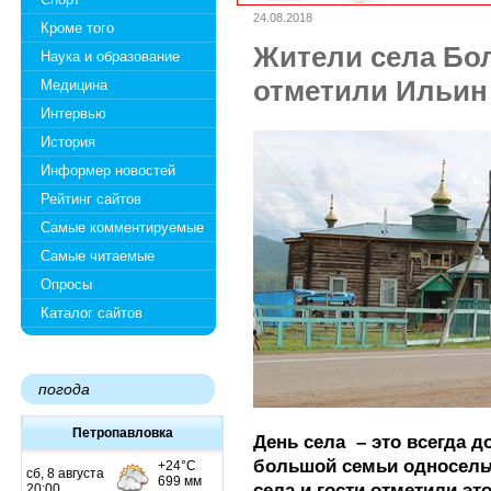
24.08.2018
Кроме того
Жители села Б
Наука и образование
отметили Ильин
Медицина
Интервью
История
Информер новостей
Рейтинг сайтов
Самые комментируемые
Самые читаемые
Опросы
Каталог сайтов
погода
Петропавловка
День села – это всегда д
большой семьи односель
села и гости отметили эт