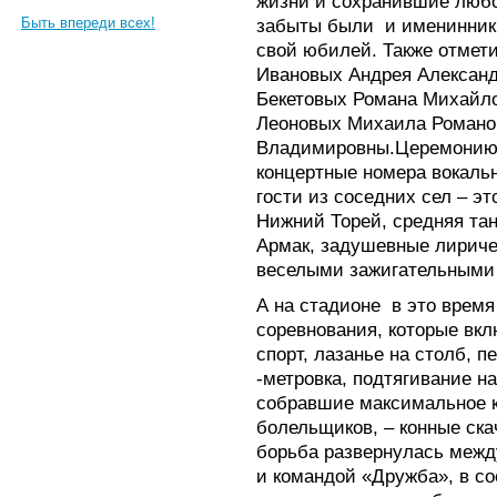
жизни и сохранившие любов
Быть впереди всех!
забыты были и именинник
свой юбилей. Также отмет
Ивановых Андрея Алексан
Бекетовых Романа Михайло
Леоновых Михаила Романо
Владимировны.Церемонию 
концертные номера вокальн
гости из соседних сел – эт
Нижний Торей, средняя та
Армак, задушевные лириче
веселыми зажигательными
А на стадионе в это врем
соревнования, которые вкл
спорт, лазанье на столб, п
-метровка, подтягивание н
собравшие максимальное к
болельщиков, – конные ск
борьба развернулась меж
и командой «Дружба», в со