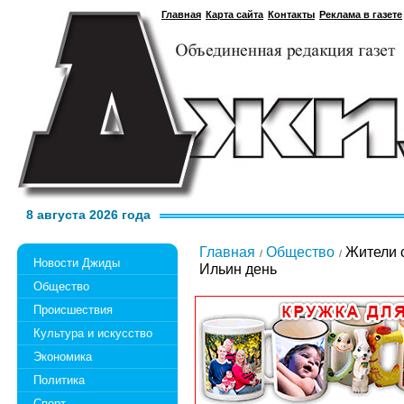
Главная
Карта сайта
Контакты
Реклама в газете
8 августа 2026 года
Главная
Общество
Жители 
Новости Джиды
Ильин день
Общество
Происшествия
Культура и искусство
Экономика
Политика
Спорт