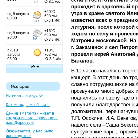
проходит в церковный пра
утра в храме святого Ил
известил всех о праздни
литургия, после которой
ходом по селу и пронесл
Матроны московской. На
г. Закаменск и сел Петро
провели иерей Анатолий 
Баталов.
В 11 часов началась торже
концерт. В этот день по 
славно потрудившихся на б
История
прозвучало много добрых 
Их сила – в дружбе
поднялись на сцену, где в
получили благодарственны
Как молоды мы были…
долгожители, перешагнувши
Дэжид эмэгэйтэн живет в
Т.П. Осокина, И.А. Бекето
каждом из них, прославляя
наш Дырестуй!
нашего села –Саша Бекетов
супружеские пары, прожив
Оказывается, у нас было
пароходство!