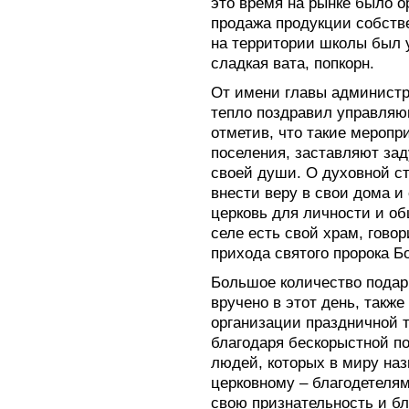
это время на рынке было о
продажа продукции собстве
на территории школы был 
сладкая вата, попкорн.
От имени главы админист
тепло поздравил управляю
отметив, что такие мероп
поселения, заставляют зад
своей души. О духовной с
внести веру в свои дома и 
церковь для личности и об
селе есть свой храм, гово
прихода святого пророка Б
Большое количество подар
вручено в этот день, такж
организации праздничной т
благодаря бескорыстной п
людей, которых в миру наз
церковному – благодетеля
свою признательность и бл