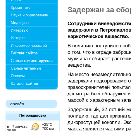
Кроме того
Задержан за сбо
Наука и образование
Медицина
Сотрудники вневедомств
задержали в Петропавлов
Интервью
наркотическое вещество.
История
В полицию поступило сооб
Информер новостей
о том, что в ограде забро
Рейтинг сайтов
мужчина собирает растени
Самые комментируемые
вещества.
Самые читаемые
На место незамедлительно
Опросы
задержали подозреваемого
Каталог сайтов
правоохранителей попыталс
досмотра был обнаружен и
массой с характерным зап
погода
Задержанный, 32-летний м
полицию, где дал признате
Петропавловка
дикорастущей конопли. Экс
масса является частями р