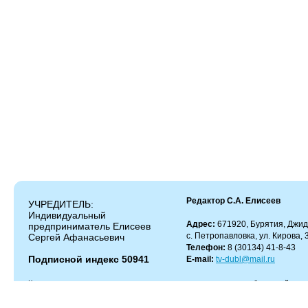
Редактор С.А. Елисеев
УЧРЕДИТЕЛЬ:
Индивидуальный
Адрес:
671920, Бурятия, Джид
предприниматель Елисеев
с. Петропавловка, ул. Кирова, 
Сергей Афанасьевич
Телефон:
8 (30134) 41-8-43
Подписной индекс 50941
E-mail:
tv-dubl@mail.ru
Копирование и цитирование материалов разрешено только с работающей гипер
Администрация сайта не несет ответственности за содержание комментариев.
Администрация может не разделять мнение автора и не несет ответственности