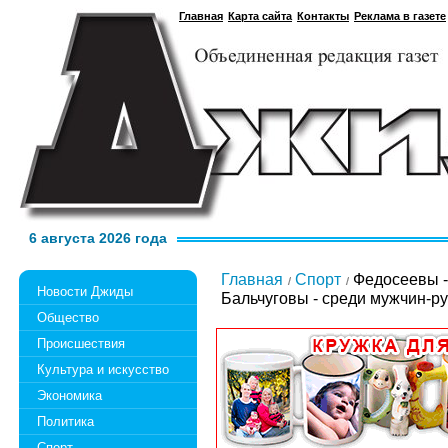
Главная
Карта сайта
Контакты
Реклама в газете
6 августа 2026 года
Главная
Спорт
Федосеевы -
Новости Джиды
Бальчуговы - среди мужчин-р
Общество
Происшествия
Культура и искусство
Экономика
Политика
Спорт