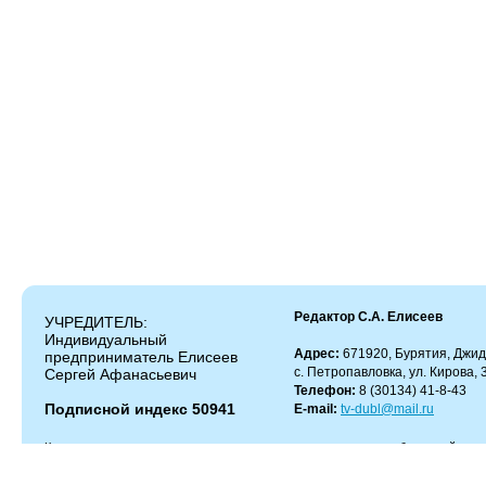
Редактор С.А. Елисеев
УЧРЕДИТЕЛЬ:
Индивидуальный
Адрес:
671920, Бурятия, Джид
предприниматель Елисеев
с. Петропавловка, ул. Кирова, 
Сергей Афанасьевич
Телефон:
8 (30134) 41-8-43
Подписной индекс 50941
E-mail:
tv-dubl@mail.ru
Копирование и цитирование материалов разрешено только с работающей гипер
Администрация сайта не несет ответственности за содержание комментариев.
Администрация может не разделять мнение автора и не несет ответственности