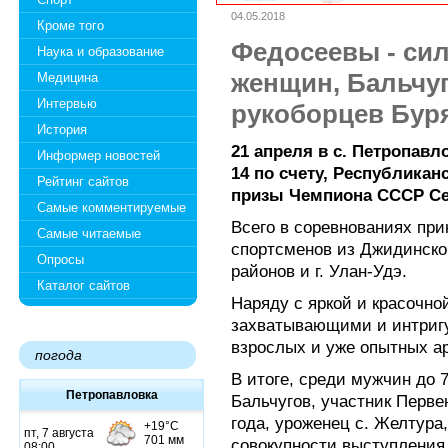
04.05.2018
Кроме того
Федосеевы - си
Наука и образование
женщин, Бальчуг
Медицина
Интервью
рукоборцев Бур
История
21 апреля в с. Петропав
Информер новостей
14 по счету, Республикан
Рейтинг сайтов
призы Чемпиона СССР Се
Самые комментируемые
Всего в соревнованиях при
Самые читаемые
спортсменов из Джидинског
Опросы
районов и г. Улан-Удэ.
Каталог сайтов
Наряду с яркой и красочно
захватывающими и интриг
взрослых и уже опытных а
погода
В итоге, среди мужчин до 
Петропавловка
Бальчугов, участник Перве
года, уроженец с. Желтура
совокупности выступления 