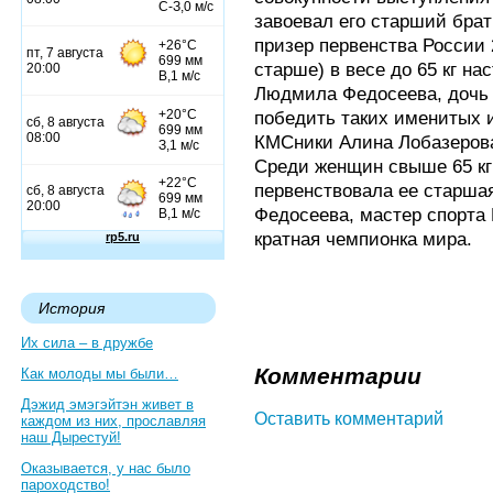
завоевал его старший бра
призер первенства России 
старше) в весе до 65 кг н
Людмила Федосеева, дочь 
победить таких именитых и
КМСники Алина Лобазерова
Среди женщин свыше 65 кг 
первенствовала ее старшая
Федосеева, мастер спорта 
кратная чемпионка мира.
История
Их сила – в дружбе
Комментарии
Как молоды мы были…
Дэжид эмэгэйтэн живет в
Оставить комментарий
каждом из них, прославляя
наш Дырестуй!
Оказывается, у нас было
пароходство!