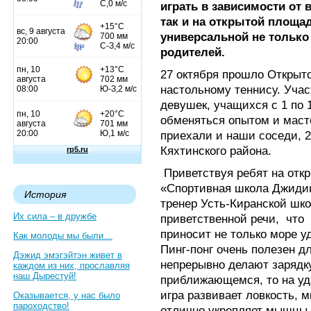
играть в зависимости от 
так и на открытой площад
универсальной не только 
родителей.
27 октября прошло Открыто
настольному теннису. Уча
девушек, учащихся с 1 по 
обменяться опытом и маст
приехали и наши соседи, 2
Кяхтинского района.
Приветствуя ребят на отк
«Спортивная школа Джидин
История
тренер Усть-Киранской шк
Их сила – в дружбе
приветственной речи,
что
приносит не только море у
Как молоды мы были…
Пинг-понг очень полезен дл
Дэжид эмэгэйтэн живет в
непрерывно делают зарядку
каждом из них, прославляя
наш Дырестуй!
приближающемся, то на уд
игра развивает ловкость, 
Оказывается, у нас было
пароходство!
отлично укрепляет мышцы 