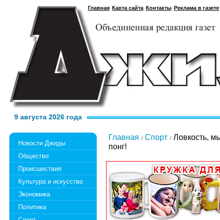
Главная
Карта сайта
Контакты
Реклама в газете
9 августа 2026 года
Главная
Спорт
Ловкость, мы
Новости Джиды
понг!
Общество
Происшествия
Культура и искусство
Экономика
Политика
Спорт