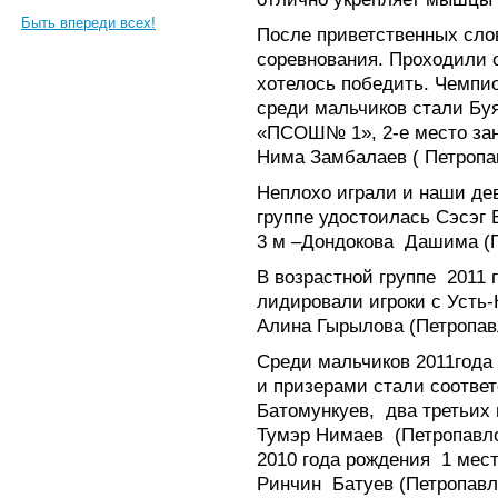
Быть впереди всех!
После приветственных сл
соревнования. Проходили о
хотелось победить. Чемпи
среди мальчиков стали Б
«ПСОШ№ 1», 2-е место зан
Нима Замбалаев ( Петропа
Неплохо играли и наши дев
группе удостоилась Сэсэг 
3 м –Дондокова
Дашима (П
В возрастной группе
2011 
лидировали игроки с Усть-
Алина Гырылова (Петропав
Среди мальчиков 2011года
и призерами стали соответ
Батомункуев,
два третьих
Тумэр Нимаев
(Петропавло
2010 года рождения
1 мест
Ринчин
Батуев (Петропавл