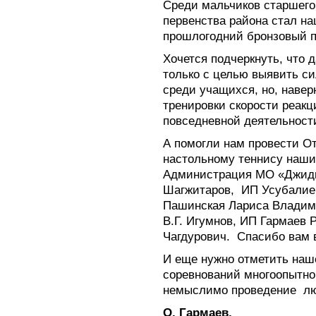
Среди мальчиков старшего
первенства района стал н
прошлогодний бронзовый 
Хочется подчеркнуть, что 
только с целью выявить с
среди учащихся, но, навер
тренировки скорости реакц
повседневной деятельности
А помогли нам провести От
настольному теннису наши
Администрация МО «Джиди
Шагжитаров,
ИП Усубалие
Пашинская Лариса Владими
В.Г. Игумнов, ИП Гармаев
Чагдурович.
Спасибо вам 
И еще нужно отметить наше
соревнований многоопытног
немыслимо проведение
л
О. Гармаев,