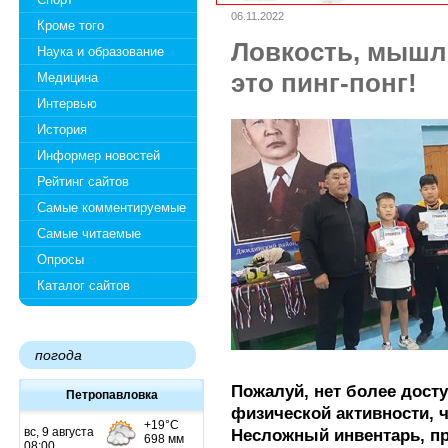
06.11.2022
Кроме того
Ловкость, мышле
Наука и образование
это пинг-понг!
Медицина
Интервью
История
Информер новостей
Рейтинг сайтов
Самые комментируемые
Самые читаемые
Опросы
Каталог сайтов
погода
Пожалуй, нет более досту
Петропавловка
физической активности, 
Несложный инвентарь, п