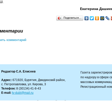
Ш.
Екатерина Дашие
Поделиться…
ментарии
ить комментарий
Редактор С.А. Елисеев
Газета зарегистриро
по надзору в сфере 
Адрес:
671920, Бурятия, Джидинский район,
массовых коммуникац
с. Петропавловка, ул. Кирова, 3
Регистрационный ном
Телефон:
8 (30134) 41-8-43
E-mail:
tv-dubl@mail.ru
зрешено только с работающей гиперссылкой на сайт.
ности за содержание комментариев.
автора и не несет ответственности за авторские материалы, а также за достоверност
 в рекламных объявлениях.