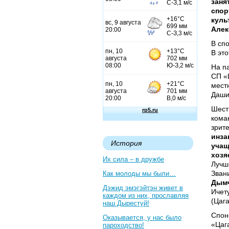
заня
спор
куль
Алек
В сп
В эт
На п
СП «
мест
Даши
Шест
кома
зрит
инза
История
учащ
хозя
Их сила – в дружбе
Лучш
Зван
Как молоды мы были…
Дым
Дэжид эмэгэйтэн живет в
Ичет
каждом из них, прославляя
(Цага
наш Дырестуй!
Спон
Оказывается, у нас было
«Цаг
пароходство!