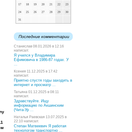
17
18
19
20
21
22
23
24
25
26
27
28
29
30
31
Последние комментарии
Станислав 08.01.2026 в 12:16
написал:
Я учился у Владимира
Ефимовича в 1986-87 годах. У
...
Ксения 11.12.2025 в 17:42
написал:
Приятно спустя годы заходить в
интернет и просматр ...
Татьяна 01.12.2025 в 08:11
написал:
Здравствуйте. Ищу
информацию по Акшинским
(Чита-Ур ...
лу
Наталья Раевская 13.07.2025 в
22:10 написал:
11
Степан Матвеевич Я работая
им
технологом транспортно ...