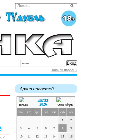
Забыли пароль?
Архив новостей
август
2026
пон
втр
срд
чет
пят
суб
вск
1
2
3
4
5
6
7
8
9
10
11
12
13
14
15
16
в: 0