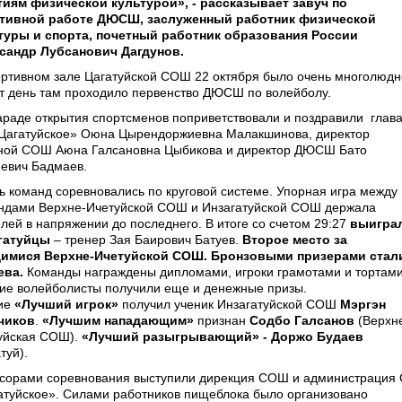
тиям физической культурой», - рассказывает завуч по
тивной работе ДЮСШ, заслуженный работник физической
туры и спорта, почетный работник образования России
сандр Лубсанович Дагдунов.
ортивном зале Цагатуйской СОШ 22 октября было очень многолюдн
от день там проходило первенство ДЮСШ по волейболу.
араде открытия спортсменов поприветствовали и поздравили глав
Цагатуйское» Оюна Цырендоржиевна Малакшинова, директор
ной СОШ Аюна Галсановна Цыбикова и директор ДЮСШ Бато
евич Бадмаев.
ь команд соревновались по круговой системе. Упорная игра между
ндами Верхне-Ичетуйской СОШ и Инзагатуйской СОШ держала
елей в напряжении до последнего. В итоге со счетом 29:27
выигра
гатуйцы
– тренер Зая Баирович Батуев.
Второе место за
имися Верхне-Ичетуйской СОШ. Бронзовыми призерами стал
ева.
Команды награждены дипломами, игроки грамотами и тортами
ие волейболисты получили еще и денежные призы.
ие
«Лучший игрок»
получил ученик Инзагатуйской СОШ
Мэргэн
чиков
.
«Лучшим нападающим»
признан
Содбо Галсанов
(Верхн
уйская СОШ).
«Лучший разыгрывающий» - Доржо Будае
в
туй).
сорами соревнования выступили дирекция СОШ и администрация
атуйское». Силами работников пищеблока было организовано