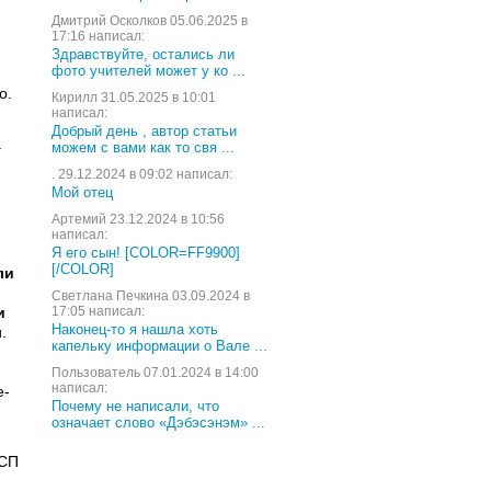
Дмитрий Осколков 05.06.2025 в
17:16 написал:
Здравствуйте, остались ли
фото учителей может у ко ...
о.
Кирилл 31.05.2025 в 10:01
написал:
Добрый день , автор статьи
а
можем с вами как то свя ...
. 29.12.2024 в 09:02 написал:
Мой отец
Артемий 23.12.2024 в 10:56
написал:
Я его сын! [COLOR=FF9900]
[/COLOR]
ли
Светлана Печкина 03.09.2024 в
и
17:05 написал:
Наконец-то я нашла хоть
.
капельку информации о Вале ...
Пользователь 07.01.2024 в 14:00
написал:
е-
Почему не написали, что
означает слово «Дэбэсэнэм» ...
 СП