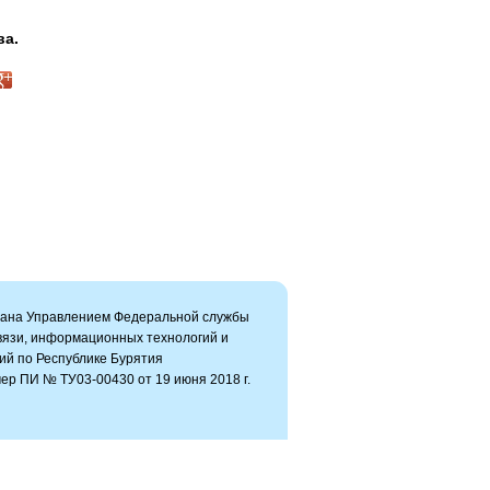
ва.
вана Управлением Федеральной службы
связи, информационных технологий и
ий по Республике Бурятия
ер ПИ № ТУ03-00430 от 19 июня 2018 г.
ь