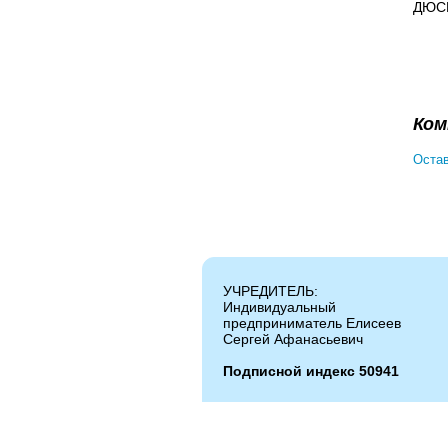
ДЮС
Ком
Остав
УЧРЕДИТЕЛЬ:
Индивидуальный
предприниматель Елисеев
Сергей Афанасьевич
Подписной индекс 50941
Копирование и цитирование материалов ра
Администрация сайта не несет ответствен
Администрация может не разделять мнение 
информации и телефонов, опубликованных