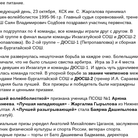
чее питание.
ледующий день, 23 октября, КСК им. С. Жаргалова принимал
шек-волейболисток 1995-96 г.р. Главный судья соревнований, трене
 Саян Владимирович Содбоев поздравил участниц первенства.
х подгруппах по 4 команды, все команды играли друг с другом. В
ой группе в финал вышли команды Инзагатуйской СОШ и ДЮСШ-2
ропавловка). Во 2-ой группе – ДЮСШ-1 (Петропавловка) и сборная
е-Бургатайской СОШ.
нале развернулась нешуточная борьба за каждое очко. Болельщик
ричали, что не было слышно свистка арбитра. Игра за 3 и 4 места
а девушек из Инзагатуя и команды ДЮСШ-1. И здесь чуть удачливе
алась команда гостей. В упорной борьбе за
звание чемпионов
меж
ндами Нижне-Бургалтайской СОШ и
ДЮСШ-2
(тренер И.А. Сараева
едняя была лучшей. Все призеры и победитель были награждены
отами и ценными призами.
шей волейболисткой»
признана ученица ПСОШ №1
Арюна
ынеева
.
«Лучшая нападающая»
-
Жаргалма Гырылова
из Нижне
алтая. А
«Лучшей разыгрывающей»
стала
Баярма Дашипылова
гатуй).
иальные призы учредил Анатолий Михайлович Цаганов, заслуженн
тник физической культуры и спорта России, ветеран спорта.
ндные призы – торты от Бато Дашиевича Бадмаева, директора