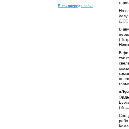
горя
Быть впереди всех!
На с
деву
ДЮСШ
В дву
перв
(Пет
Нижн
В фи
так к
свел
оказ
кома
посл
грам
«Луч
Эрд
Бург
(Инза
Спец
рабо
Кома