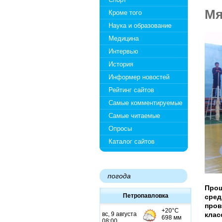
Мя
Кроме того
Наука и образование
Медицина
Интервью
История
Информер новостей
Рейтинг сайтов
Самые комментируемые
Самые читаемые
Опросы
Каталог сайтов
погода
Прош
Петропавловка
сред
пров
клас