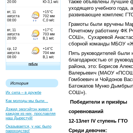
также объявлены лучшие ф
уходящего учебного года,
развивающие комплекс ГТО
Грамоты были вручены Мар
Почетному работнику ФК 
СОШ»,
Сухаревой Анастас
сборной команды МБОУ «
Пять руководителей были 
благодарностью от руково
района, это: Борисов Алек
Валерьевич (МАОУ «ПСОШ 
Гомбоевич и Чойдонов Вас
История
Батожапов Мунко Дымбрыл
СОШ»).
Их сила – в дружбе
Как молоды мы были…
Победители и призёры
Дэжид эмэгэйтэн живет в
соревнований
каждом из них, прославляя
наш Дырестуй!
12-13лет lV ступень ГТО
Оказывается, у нас было
Среди девочек:
пароходство!