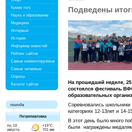
Кроме того
Подведены итог
Наука и образование
Медицина
Интервью
История
Информер новостей
Рейтинг сайтов
Самые комментируемые
Самые читаемые
Опросы
На прошедшей неделе, 25
Каталог сайтов
состоялся фестиваль ВФ
образовательных организ
Соревновались школьники 
погода
категориях 12-13лет и 14-15
Петропавловка
В этот день было много по
были
награждены медалям