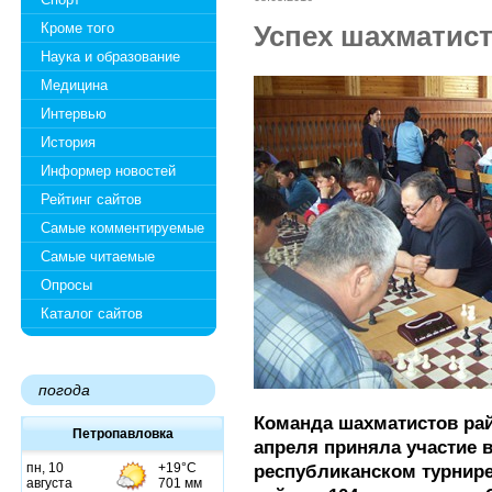
Кроме того
Успех шахматис
Наука и образование
Медицина
Интервью
История
Информер новостей
Рейтинг сайтов
Самые комментируемые
Самые читаемые
Опросы
Каталог сайтов
погода
Команда шахматистов ра
Петропавловка
апреля приняла участие 
республиканском турнире