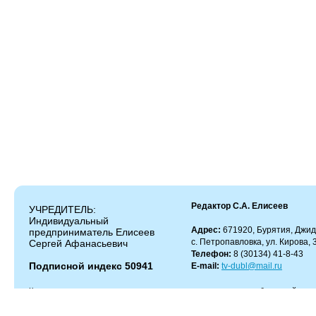
Редактор С.А. Елисеев
УЧРЕДИТЕЛЬ:
Индивидуальный
Адрес:
671920, Бурятия, Джид
предприниматель Елисеев
с. Петропавловка, ул. Кирова, 
Сергей Афанасьевич
Телефон:
8 (30134) 41-8-43
Подписной индекс 50941
E-mail:
tv-dubl@mail.ru
Копирование и цитирование материалов разрешено только с работающей гипер
Администрация сайта не несет ответственности за содержание комментариев.
Администрация может не разделять мнение автора и не несет ответственности