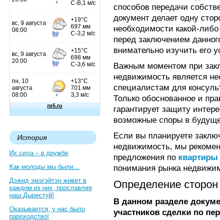
способов передачи собств
документ делает одну сто
необходимости какой-либо
перед заключением данног
внимательно изучить его у
Важным моментом при закл
недвижимость является не
специалистам для консуль
Только обоснованное и пр
гарантирует защиту интере
возможные споры в будущ
Если вы планируете заклю
История
недвижимость, мы рекомен
Их сила – в дружбе
предложения по
квартиры 
Как молоды мы были…
понимания рынка недвижим
Дэжид эмэгэйтэн живет в
Определение сторон 
каждом из них, прославляя
наш Дырестуй!
В данном разделе докуме
Оказывается, у нас было
участников сделки по пе
пароходство!