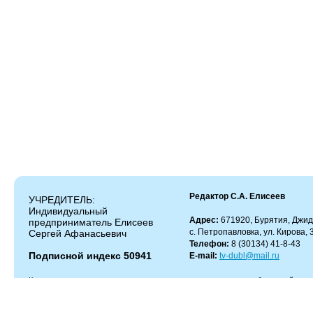
Редактор С.А. Елисеев
УЧРЕДИТЕЛЬ:
Индивидуальный
Адрес:
671920, Бурятия, Джид
предприниматель Елисеев
с. Петропавловка, ул. Кирова, 
Сергей Афанасьевич
Телефон:
8 (30134) 41-8-43
Подписной индекс 50941
E-mail:
tv-dubl@mail.ru
Копирование и цитирование материалов разрешено только с работающей гипер
Администрация сайта не несет ответственности за содержание комментариев.
Администрация может не разделять мнение автора и не несет ответственности
информации и телефонов, опубликованных в рекламных объявлениях.