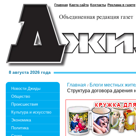
Главная
Карта сайта
Контакты
Реклама в газете
8 августа 2026 года
Главная
Блоги местных жите
Новости Джиды
Структура договора дарения 
Общество
Происшествия
Культура и искусство
Экономика
Политика
Спорт