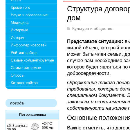
Структура догово
Кроме того
Наука и образование
дом
Медицина
Культура и общество
Интервью
История
Представьте ситуацию:
вы
Информер новостей
жилой объект, который яв
Рейтинг сайтов
может быть член семьи, др
случае вам необходимо за
Самые комментируемые
которое будет являться по
Самые читаемые
добросердечности.
Опросы
Оформление такого подар
Каталог сайтов
требования, которые дол
специальном документе. 
законным и неотъемлемым
погода
собственности на жилое 
Петропавловка
Основные положения
Важно отметить, что догов