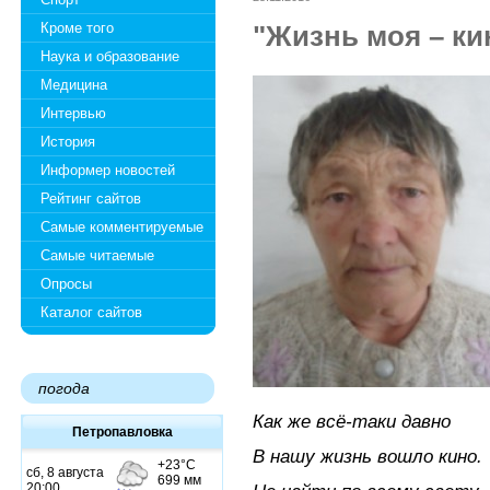
Кроме того
"Жизнь моя – ки
Наука и образование
Медицина
Интервью
История
Информер новостей
Рейтинг сайтов
Самые комментируемые
Самые читаемые
Опросы
Каталог сайтов
погода
Как же всё-таки давно
Петропавловка
В нашу жизнь вошло кино.