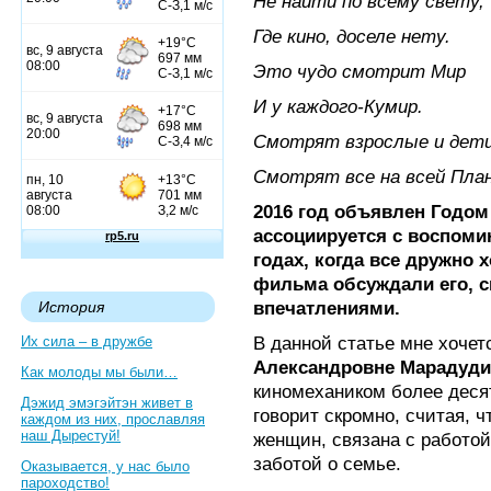
Не найти по всему свету,
Где кино, доселе нету.
Это чудо смотрит Мир
И у каждого-Кумир.
Смотрят взрослые и дети
Смотрят все на всей Пла
2016 год объявлен Годом 
ассоциируется с воспоми
годах, когда все дружно 
фильма обсуждали его, с
впечатлениями.
История
В данной статье мне хочет
Их сила – в дружбе
Александровне Марадуд
Как молоды мы были…
киномехаником более десят
Дэжид эмэгэйтэн живет в
говорит скромно, считая, ч
каждом из них, прославляя
наш Дырестуй!
женщин, связана с работой
заботой о семье.
Оказывается, у нас было
пароходство!