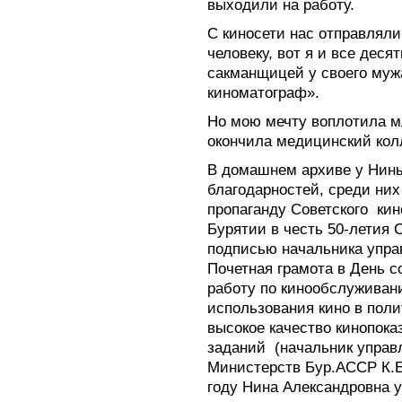
выходили на работу.
С киносети нас отправляли
человеку, вот я и все дес
сакманщицей у своего мужа
киноматограф».
Но мою мечту воплотила м
окончила медицинский кол
В домашнем архиве у Нины
благодарностей, среди них
пропаганду Советского
кин
Бурятии в честь 50-летия 
подписью начальника упра
Почетная грамота в День с
работу по кинообслуживан
использования кино в пол
высокое качество кинопок
заданий
(начальник управ
Министерств Бур.АССР К.Е.
году Нина Александровна 