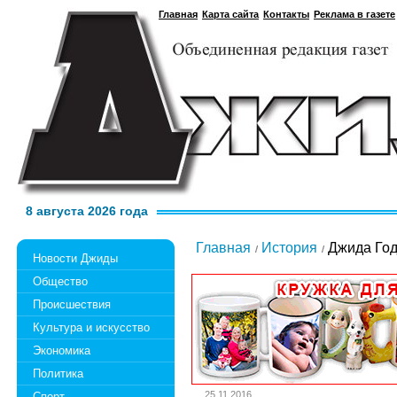
Главная
Карта сайта
Контакты
Реклама в газете
8 августа 2026 года
Главная
История
Джида Год
Новости Джиды
Общество
Происшествия
Культура и искусство
Экономика
Политика
25.11.2016
Спорт