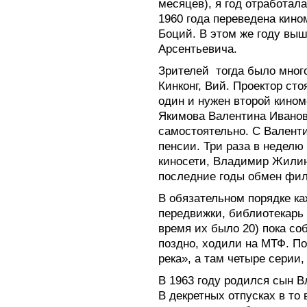
месяцев), я год отработала
1960 года переведена кино
Боций. В этом же году вы
Арсентьевича.
Зрителей
тогда было мног
Кинконг, Вий. Проектор сто
один и нужен второй кином
Якимова Валентина Иванов
самостоятельно. С Валент
пенсии. Три раза в неделю
киносети, Владимир Жили
последние годы обмен фил
В обязательном порядке ка
передвижки, библиотекарь
время их было 20) пока со
поздно, ходили на МТФ. П
река», а там четыре серии,
В 1963 году родился сын В
В декретных отпусках в то