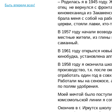
– Родилась я в 1945 году.
Быть впереди всех!
отец
не вернулся с фронт
киномеханица из Закаменс
брала меня с собой на рабо
церкви, стояли лавки, кто-
В 1957 году начали возвод
местные жители, из глины 
саманный.
В 1961 году открылся новы
кинобудка, установлена ап
В 1958 году я окончила шк
производство, т.к. после 
отработать один год в сов
Работали мы на сенокосе, 
по полям удобрения.
Моей мечтой было поступи
комсомольской линии я со
Окончив в г. Иркутск школ