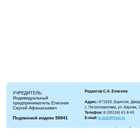
Редактор С.А. Елисеев
УЧРЕДИТЕЛЬ:
Индивидуальный
Адрес:
671920, Бурятия, Джид
предприниматель Елисеев
с. Петропавловка, ул. Кирова, 
Сергей Афанасьевич
Телефон:
8 (30134) 41-8-43
Подписной индекс 50941
E-mail:
tv-dubl@mail.ru
Копирование и цитирование материалов разрешено только с работающей гипер
Администрация сайта не несет ответственности за содержание комментариев.
Администрация может не разделять мнение автора и не несет ответственности