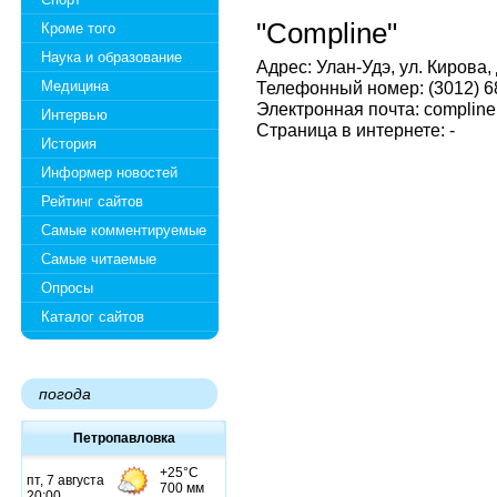
"Compline"
Кроме того
Наука и образование
Адрес: Улан-Удэ, ул. Кирова, 
Медицина
Телефонный номер: (3012) 68
Электронная почта: compline
Интервью
Страница в интернете: -
История
Информер новостей
Рейтинг сайтов
Самые комментируемые
Самые читаемые
Опросы
Каталог сайтов
погода
Петропавловка