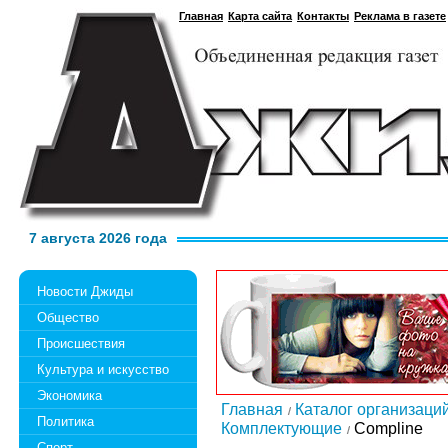
Главная
Карта сайта
Контакты
Реклама в газете
7 августа 2026 года
Новости Джиды
Общество
Происшествия
Культура и искусство
Экономика
Главная
Каталог организаци
Политика
Комплектующие
Compline
Спорт