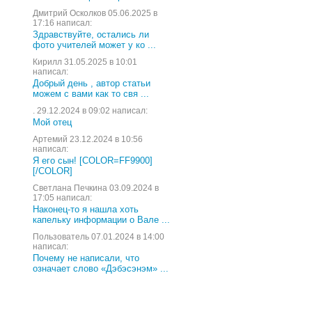
Дмитрий Осколков 05.06.2025 в
17:16 написал:
Здравствуйте, остались ли
фото учителей может у ко ...
Кирилл 31.05.2025 в 10:01
написал:
Добрый день , автор статьи
можем с вами как то свя ...
. 29.12.2024 в 09:02 написал:
Мой отец
Артемий 23.12.2024 в 10:56
написал:
Я его сын! [COLOR=FF9900]
[/COLOR]
Светлана Печкина 03.09.2024 в
17:05 написал:
Наконец-то я нашла хоть
капельку информации о Вале ...
Пользователь 07.01.2024 в 14:00
написал:
Почему не написали, что
означает слово «Дэбэсэнэм» ...