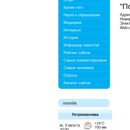
"П
Кроме того
Адрес
Наука и образование
Номер
Медицина
Элект
Web-с
Интервью
История
Информер новостей
Рейтинг сайтов
Самые комментируемые
Самые читаемые
Опросы
Каталог сайтов
погода
Петропавловка