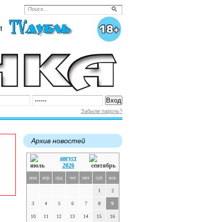
Забыли пароль?
Архив новостей
август
2026
пон
втр
срд
чет
пят
суб
вск
1
2
3
4
5
6
7
8
9
10
11
12
13
14
15
16