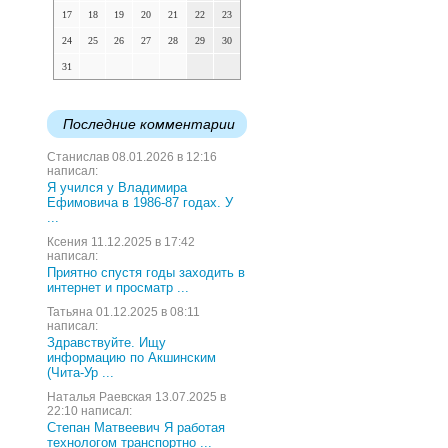
17
18
19
20
21
22
23
24
25
26
27
28
29
30
31
Последние комментарии
Станислав 08.01.2026 в 12:16
написал:
Я учился у Владимира
Ефимовича в 1986-87 годах. У
...
Ксения 11.12.2025 в 17:42
написал:
Приятно спустя годы заходить в
интернет и просматр ...
Татьяна 01.12.2025 в 08:11
написал:
Здравствуйте. Ищу
информацию по Акшинским
(Чита-Ур ...
Наталья Раевская 13.07.2025 в
22:10 написал:
Степан Матвеевич Я работая
технологом транспортно ...