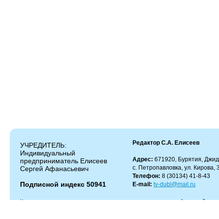
Редактор С.А. Елисеев
УЧРЕДИТЕЛЬ:
Индивидуальный
Адрес:
671920, Бурятия, Джид
предприниматель Елисеев
с. Петропавловка, ул. Кирова, 
Сергей Афанасьевич
Телефон:
8 (30134) 41-8-43
Подписной индекс 50941
E-mail:
tv-dubl@mail.ru
Копирование и цитирование материалов разрешено только с работающей гипер
Администрация сайта не несет ответственности за содержание комментариев.
Администрация может не разделять мнение автора и не несет ответственности