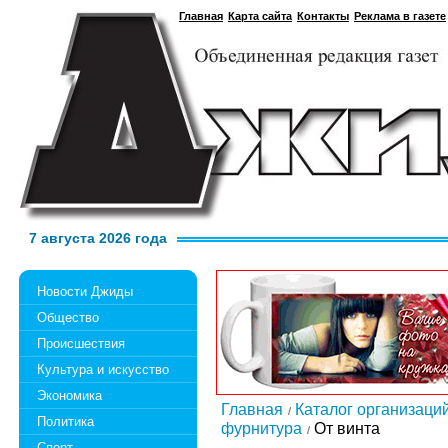
Главная
Карта сайта
Контакты
Реклама в газете
7 августа 2026 года
Новости Джиды
Общество
Происшествия
Культура и искусство
Экономика
Главная
Каталог организаци
Политика
фурнитура
От винта
Спорт