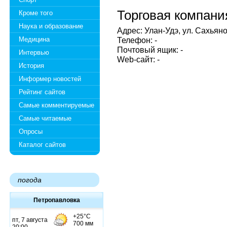
Торговая компани
Кроме того
Наука и образование
Адрес: Улан-Удэ, ул. Сахьяно
Медицина
Телефон: -
Почтовый ящик: -
Интервью
Web-сайт: -
История
Информер новостей
Рейтинг сайтов
Самые комментируемые
Самые читаемые
Опросы
Каталог сайтов
погода
Петропавловка